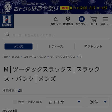
お知らせ
店舗情報
カテゴリー
カート
メニュー
 ギフトにおすすめ
#セットアップ スーツ
#長袖 ワイシャツ
#スー
メンズ
レディース
アウトレット
TOP
メンズ
スラックス・パンツ
ツータックスラックス
M
M | ツータックスラックス | スラック
ス・パンツ | メンズ
2
検索結果：
件
カラーをまとめる
絞り込み条件