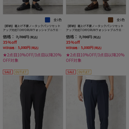
全1色
全1色
【即納】裾上げ不要ノータックパンツセット
【即納】裾上げ不要ノータックパンツセット
アップ対応TOKYORUNウォッシャブルウエス
アップ対応TOKYORUNウォッシャブルウエス
トシャーリングダブルフェイス生地ストレッ
トシャーリングダブルフェイス生地ストレッ
価格：
価格：
7,700円
7,700円
(税込)
(税込)
チ通年
チ通年
35%off
35%off
5,000円
5,000円
WEB価格：
(税込)
WEB価格：
(税込)
★2点目10%OFF/3点目以降20%
★2点目10%OFF/3点目以降20%
OFF対象
OFF対象
SALE
OUTLET
SALE
OUTLET