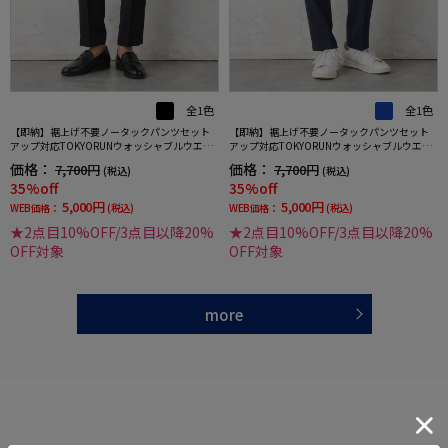
全1色
全1色
【即納】裾上げ不要ノータックパンツセット
【即納】裾上げ不要ノータックパンツセット
アップ対応TOKYORUNウォッシャブルウエス
アップ対応TOKYORUNウォッシャブルウエス
トシャーリングブレスエフェクト生地ストレ
トシャーリングブレスエフェクト生地ストレ
価格：
価格：
7,700円
7,700円
(税込)
(税込)
ッチ春夏
ッチ春夏
35%off
35%off
5,000円
5,000円
WEB価格：
(税込)
WEB価格：
(税込)
★2点目10%OFF/3点目以降20%
★2点目10%OFF/3点目以降20%
OFF対象
OFF対象
more