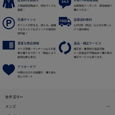
大型店限定商品や、特別サイズも
会員限定クーポンや、限定価格で
豊富！
購入できる！
共通ポイント
全国送料無料
ポイントが貯まる、使える。店舗
5,000円（税込）以上のお買い上
でもネットでもポイントの相互利
げで送料無料
用可能！
豊富な商品情報
返品・補正サービス
サイズ詳細・ディテールなどお客
補正前・着用前の返品可能
様の購入をサポート！商品により
※一部返品不可商品あり購入時の
店頭在庫も表示。
補正サービスも承ります。
アフターケア
全国のはるやま店舗が、購入後も
安心サポート
カテゴリー
メンズ