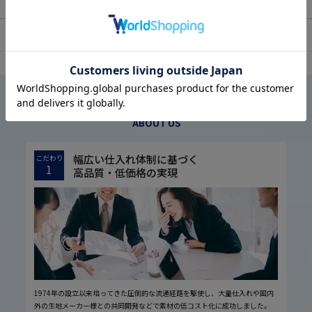
OFFICIAL SNS
はるやまについて
ABOUT US
幅広い仕入れ体制に基づく
こだわり
1
高品質・低価格の実現
1974年の設立以来培ってきた圧倒的な流通経路を駆使し、大量仕入れや国内
外の生地メーカー様との共同開発などで素材の低コスト化に成功しました。