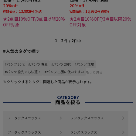
(税込)
(税込)
20%off
20%off
13,992円
13,992円
WEB価格：
(税込)
WEB価格：
(税込)
★2点目10%OFF/3点目以降20%
★2点目10%OFF/3点目以降20%
OFF対象
OFF対象
1 - 2
2
件 /
件中
#人気のタグで探す
#パンツ 30代
#パンツ 春夏
#パンツ 20代
#パンツ 無地
#パンツ 旅先でも快適！
#パンツ 出張に使いやすい
もっと見る
※クリックするとタグに関連した商品が表示されます。
CATEGORY
商品を絞る
ノータックスラックス
ワンタックスラックス
ツータックスラックス
メンズスラックス