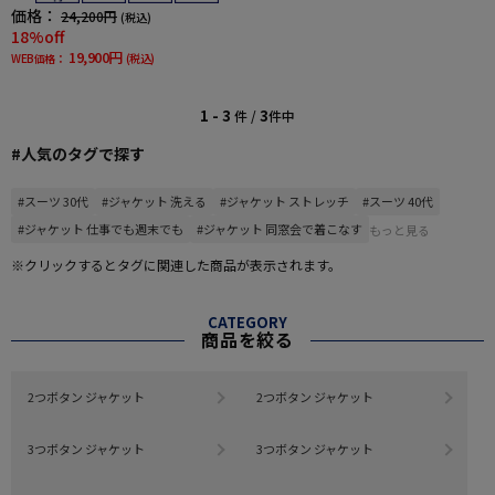
価格：
24,200円
(税込)
18%off
19,900円
WEB価格：
(税込)
1 - 3
3
件 /
件中
#人気のタグで探す
#スーツ 30代
#ジャケット 洗える
#ジャケット ストレッチ
#スーツ 40代
#ジャケット 仕事でも週末でも
#ジャケット 同窓会で着こなす
もっと見る
※クリックするとタグに関連した商品が表示されます。
CATEGORY
商品を絞る
2つボタン ジャケット
2つボタン ジャケット
3つボタン ジャケット
3つボタン ジャケット