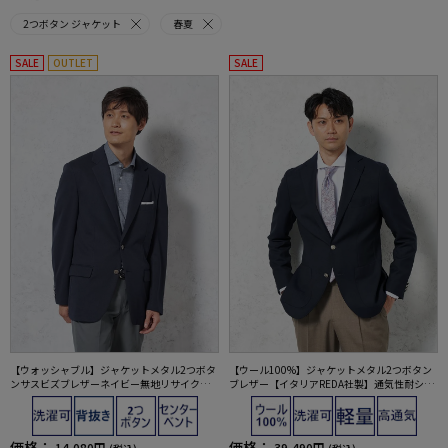
2つボタン ジャケット
春夏
SALE
OUTLET
SALE
【ウォッシャブル】ジャケットメタル2つボタ
【ウール100%】ジャケットメタル2つボタン
ンサスビズブレザーネイビー無地リサイクル
ブレザー【イタリアREDA社製】通気性耐シワ
素材
性紺無地
価格：
価格：
14,080円
39,490円