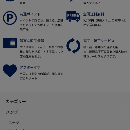
豊富！
購入できる！
共通ポイント
全国送料無料
ポイントが貯まる、使える。店舗
5,000円（税込）以上のお買い上
でもネットでもポイントの相互利
げで送料無料
用可能！
豊富な商品情報
返品・補正サービス
サイズ詳細・ディテールなどお客
補正前・着用前の返品可能
様の購入をサポート！商品により
※一部返品不可商品あり購入時の
店頭在庫も表示。
補正サービスも承ります。
アフターケア
全国のはるやま店舗が、購入後も
安心サポート
カテゴリー
メンズ
スーツ