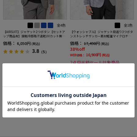
全4色
全1色
【AIRSUIT】ジャケット2つボタン【セットア
【ウォッシャブル】ジャケット段返り3つボタ
ップ商品有】接触冷感吸汗速乾UVカット無地
ンストレッチサッカー素材軽量マイクロチェ
春夏
ック春夏
価格：
価格：
6,050円
17,490円
(税込)
(税込)
38%off
3.8
（5）
10,900円
WEB価格：
(税込)
2点目半額セール対象商品
more