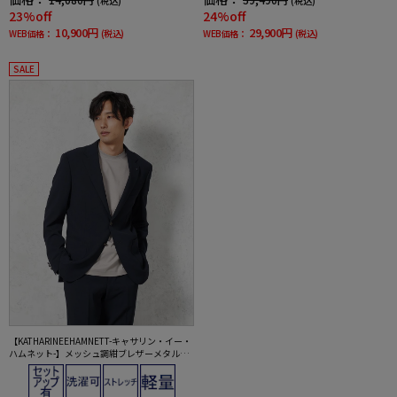
(税込)
(税込)
23%off
24%off
10,900円
29,900円
WEB価格：
(税込)
WEB価格：
(税込)
SALE
【KATHARINEEHAMNETT-キャサリン・イー・
ハムネット-】メッシュ調紺ブレザーメタルボ
タン【セットアップ商品有】軽量イージーケ
アネイビー無地春夏