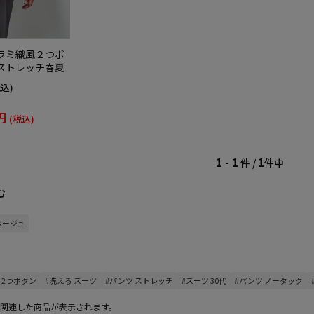
ラミ織風２つボ
ストレッチ春夏
税込)
円
(税込)
1 - 1
1
件 /
件中
む
ベージュ
 2つボタン
#洗える スーツ
#パンツ ストレッチ
#スーツ 30代
#パンツ ノータック
関連した商品が表示されます。