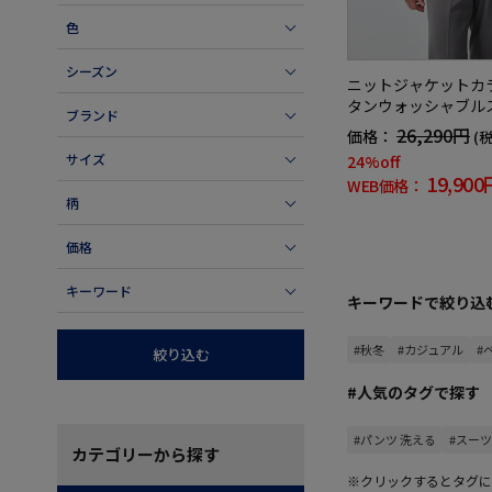
色
シーズン
ニットジャケットカ
タンウォッシャブル
ブランド
26,290円
価格：
(
サイズ
24%off
19,900
WEB価格：
柄
価格
キーワード
キーワードで絞り込
#秋冬
#カジュアル
#
絞り込む
#人気のタグで探す
#パンツ 洗える
#スーツ
カテゴリー
から探す
※クリックするとタグに