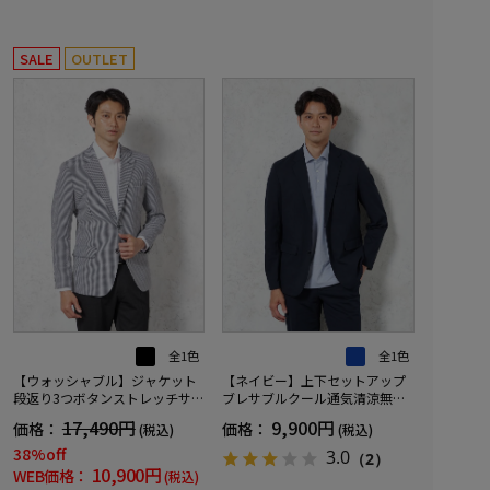
SALE
OUTLET
全1色
全1色
【ウォッシャブル】ジャケット
【ネイビー】上下セットアップ
段返り3つボタンストレッチサッ
ブレサブルクール通気清涼無地
カー素材軽量マイクロチェック
春夏
17,490円
9,900円
価格：
価格：
(税込)
(税込)
春夏
38%off
3.0
（2）
10,900円
WEB価格：
(税込)