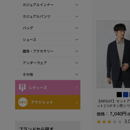
カジュアルインナー
カジュアルパンツ
バッグ
シューズ
雑貨・アクセサリー
アンダーウェア
その他
レディース
【AIRSUIT】セッ
アウトレット
ット2つボタン防シ
ケア）ストレッチ通
7,040円
価格：
(
UVカット春夏
3.
ブランド
から探す