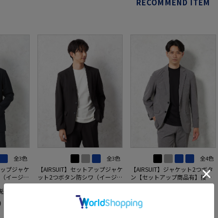
RECOMMEND ITEM
全3色
全3色
全4色
トアップジャケ
【AIRSUIT】セットアップジャケ
【AIRSUIT】ジャケット2つボタ
ワ（イージー
ット2つボタン防シワ（イージー
ン【セットアップ商品有】接触
年吸汗速乾
ケア）ストレッチ通年吸汗速乾
冷感吸汗速乾UVカット無地春夏
6,050円
6,050円
価格：
価格：
税込)
(税込)
(税込)
UVカット
0
3.5
3.8
（1）
（4）
（5）