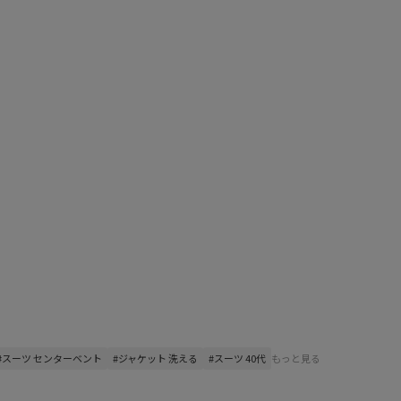
#スーツ センターベント
#ジャケット 洗える
#スーツ 40代
もっと見る