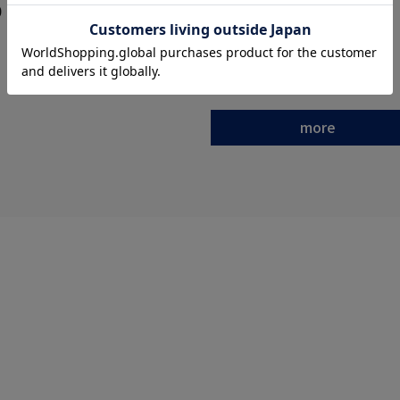
0
3.5
3.8
（1）
（4）
（5）
more