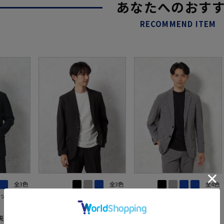
あなたへのおす
RECOMMEND ITEM
全3色
全3色
全4色
トアップジャケ
【AIRSUIT】セットアップジャケ
【AIRSUIT】ジャケット2つボタ
ワ（イージー
ット2つボタン防シワ（イージー
ン【セットアップ商品有】接触
年吸汗速乾
ケア）ストレッチ通年吸汗速乾
冷感吸汗速乾UVカット無地春夏
6,050円
6,050円
価格：
価格：
税込)
(税込)
(税込)
UVカット