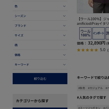
色
シーズン
【ウール100％】ジ
anificiodiPray
ブランド
＆MBLUELABEL秋
サイズ
32,890円
価格：
(
柄
5.0
（
価格
キーワード
キーワードで絞り込
絞り込む
#秋冬
#カジュアル
#
#人気のタグで探す
カテゴリー
から探す
#スーツ 2つボタン
#パ