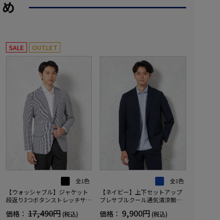
すめ
SALE
OUTLET
全1色
全1色
【ウォッシャブル】ジャケット
【ネイビー】上下セットアップ
段返り3つボタンストレッチサッ
ブレサブルクール通気清涼無地
カー素材軽量マイクロチェック
春夏
17,490円
9,900円
価格：
価格：
(税込)
(税込)
春夏