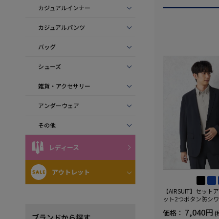
カジュアルインナー
カジュアルパンツ
バッグ
シューズ
雑貨・アクセサリー
アンダーウェア
その他
レディース
アウトレット
【AIRSUIT】セッ
ット2つボタン防シ
ケア）ストレッチ通
7,040円
価格：
(
UVカット春夏
ブランド
から探す