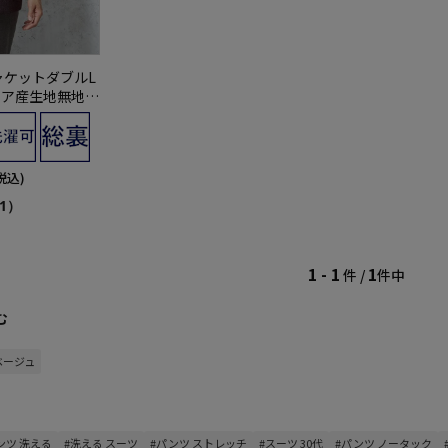
ャケットダブルL
イタリア産生地無地S
冬
税込)
1）
1 - 1
1
件 /
件中
む
ベージュ
ンツ 洗える
#洗える スーツ
#パンツ ストレッチ
#スーツ 30代
#パンツ ノータック