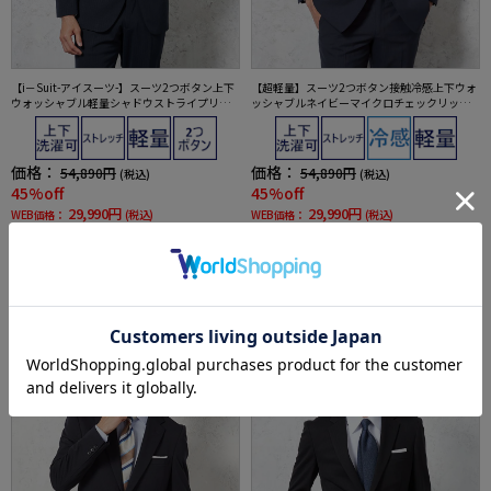
【i－Suit-アイスーツ-】スーツ2つボタン上下
【超軽量】スーツ2つボタン接触冷感上下ウォ
ウォッシャブル軽量シャドウストライプリッ
ッシャブルネイビーマイクロチェックリッケ
ケンバッカー春夏
ンバッカー春夏
価格：
価格：
54,890円
54,890円
(税込)
(税込)
45%off
45%off
29,990円
29,990円
WEB価格：
(税込)
WEB価格：
(税込)
★2着目50%OFF対象
★2着目50%OFF対象
SALE
OUTLET
SALE
OUTLET