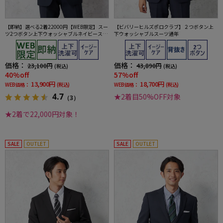
【即納】選べる2着22000円【WEB限定】スー
【ビバリーヒルズポロクラブ】２つボタン上
ツ2つボタン上下ウォッシャブルネイビースト
下ウォッシャブルスーツ通年
ライプ3シーズン対応
価格：
価格：
23,100円
43,890円
(税込)
(税込)
40%off
57%off
13,900円
18,700円
WEB価格：
(税込)
WEB価格：
(税込)
4.7
★2着目50%OFF対象
（3）
★2着で22,000円対象！
SALE
OUTLET
SALE
OUTLET