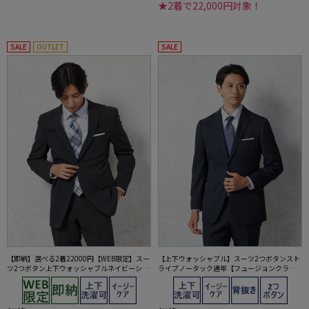
★2着で22,000円対象！
SALE
OUTLET
SALE
【即納】選べる2着22000円【WEB限定】スー
【上下ウォッシャブル】スーツ2つボタンスト
ツ2つボタン上下ウォッシャブルネイビーシャ
ライプノータック通年【フュージョンクラ
ドウストライプ
ブ】