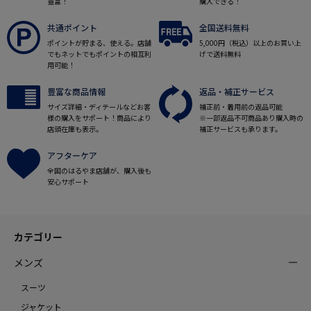
豊富！
購入できる！
共通ポイント
全国送料無料
ポイントが貯まる、使える。店舗
5,000円（税込）以上のお買い上
でもネットでもポイントの相互利
げで送料無料
用可能！
豊富な商品情報
返品・補正サービス
サイズ詳細・ディテールなどお客
補正前・着用前の返品可能
様の購入をサポート！商品により
※一部返品不可商品あり購入時の
店頭在庫も表示。
補正サービスも承ります。
アフターケア
全国のはるやま店舗が、購入後も
安心サポート
カテゴリー
メンズ
スーツ
ジャケット