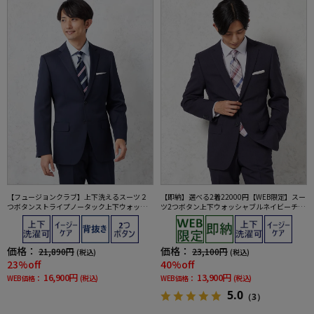
【フュージョンクラブ】上下洗えるスーツ２
【即納】選べる2着22000円【WEB限定】スー
つボタンストライプノータック上下ウォッシ
ツ2つボタン上下ウォッシャブルネイビーチェ
ャブル通年ポリエステル100%
ック
価格：
価格：
21,890円
23,100円
(税込)
(税込)
23%off
40%off
16,900円
13,900円
WEB価格：
(税込)
WEB価格：
(税込)
5.0
（3）