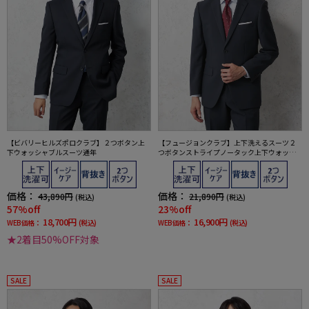
【ビバリーヒルズポロクラブ】２つボタン上
【フュージョンクラブ】上下洗えるスーツ２
下ウォッシャブルスーツ通年
つボタンストライプノータック上下ウォッシ
ャブル通年ポリエステル100%
価格：
価格：
43,890円
21,890円
(税込)
(税込)
57%off
23%off
18,700円
16,900円
WEB価格：
(税込)
WEB価格：
(税込)
★2着目50%OFF対象
SALE
SALE