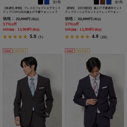
全2色
全3色
【高通気/即納】ブレスエフェクト上下セット
【即納】【WEB限定】裾上げ不要通年セット
アップTOKYORUN裾上げ不要ウォッシャブル
アップスーツ上下セットストレッチウォッシ
ストレッチブレスエフェクト生地背抜き2ボタ
ャブル【TOKYORUN】
価格：
価格：
22,000円
22,000円
(税込)
(税込)
ンジャケットウエストシャーリングノータッ
37%off
37%off
クパンツ
13,900円
13,900円
WEB価格：
(税込)
WEB価格：
(税込)
5.0
4.9
（1）
（23）
SALE
OUTLET
SALE
OUTLET