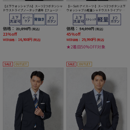
【上下ウォッシャブル】スーツ2つボタンシャ
【i－Suit-アイスーツ-】スーツ2つボタン上下
ドウストライプノータック通年【フュージョ
ウォッシャブル軽量シャドウストライプリッ
ンクラブ】
ケンバッカー春夏
価格：
価格：
21,890円
54,890円
(税込)
(税込)
23%off
45%off
16,900円
29,990円
WEB価格：
(税込)
WEB価格：
(税込)
★2着目50%OFF対象
SALE
OUTLET
SALE
OUTLET