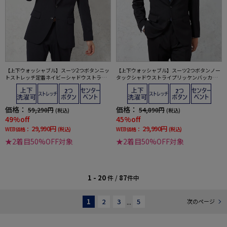
【上下ウォッシャブル】スーツ2つボタンニッ
【上下ウォッシャブル】スーツ2つボタンノー
トストレッチ定番ネイビーシャドウストライ
タックシャドウストライプリッケンバッカー
プリッケンバッカー【i-Suit-アイスーツ-】通
通年
年
価格：
価格：
59,290円
54,890円
(税込)
(税込)
49%off
45%off
29,990円
29,990円
WEB価格：
(税込)
WEB価格：
(税込)
★2着目50%OFF対象
★2着目50%OFF対象
1 - 20
87
件 /
件中
1
2
3
...
5
次のページ