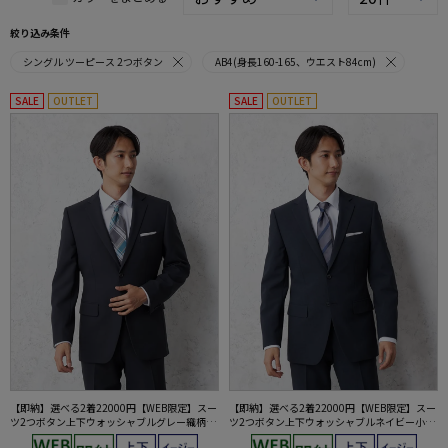
絞り込み条件
シングル ツーピース 2つボタン
AB4(身長160-165、ウエスト84cm)
SALE
OUTLET
SALE
OUTLET
【即納】選べる2着22000円【WEB限定】スー
【即納】選べる2着22000円【WEB限定】スー
ツ2つボタン上下ウォッシャブルグレー織柄無
ツ2つボタン上下ウォッシャブルネイビー小柄
地3シーズン対応
3シーズン対応