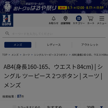
お知らせ
店舗情報
カテゴリー
カート
メニュー
 ギフトにおすすめ
#セットアップ スーツ
#長袖 ワイシャツ
#スー
メンズ
レディース
アウトレット
TOP
メンズ
スーツ
シングル ツーピース 2つボタン
AB4(身長160-165、ウエスト84c
AB4(身長160-165、ウエスト84cm) | シ
ングル ツーピース 2つボタン | スーツ |
メンズ
87
検索結果：
件
カラーをまとめる