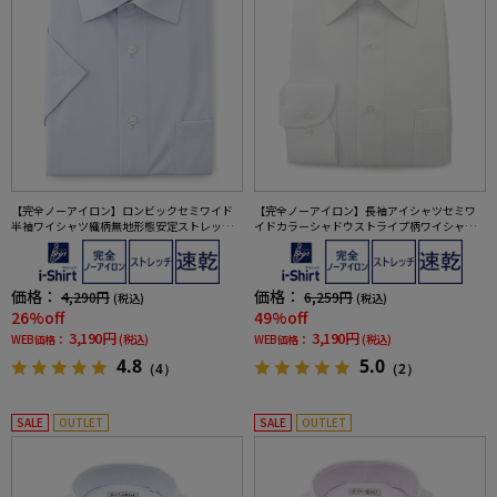
【完全ノーアイロン】ロンビックセミワイド
【完全ノーアイロン】長袖アイシャツセミワ
半袖ワイシャツ織柄無地形態安定ストレッチ
イドカラーシャドウストライプ柄ワイシャツi-
吸汗速乾ワイシャツ春夏
shirt通年
価格：
価格：
4,290円
6,259円
(税込)
(税込)
26%off
49%off
3,190円
3,190円
WEB価格：
(税込)
WEB価格：
(税込)
4.8
5.0
（4）
（2）
SALE
OUTLET
SALE
OUTLET