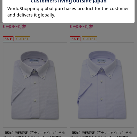
4,390円
4,390円
WEB価格：
(税込)
WEB価格：
(税込)
4.9
4.6
（8）
（5）
★2点で1,000円OFF／3点で3,00
★2点で1,000円OFF／3点で3,00
0円OFF対象
0円OFF対象
SALE
OUTLET
SALE
OUTLET
【即納】WEB限定【完全ノーアイロン】半袖
【即納】WEB限定【完全ノーアイロン】半袖
アイシャツボタンダウンストレッチ織柄無地i-
アイシャツボタンダウンストレッチ織柄無地i-