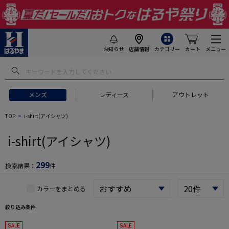
お知らせ
店舗情報
カテゴリー
カート
メニュー
 ギフトにおすすめ
#セットアップ スーツ
#長袖 ワイシャツ
#スー
メンズ
レディース
アウトレット
TOP
i-shirt(アイシャツ)
i-shirt(アイシャツ)
299
検索結果：
件
カラーをまとめる
絞り込み条件
SALE
SALE