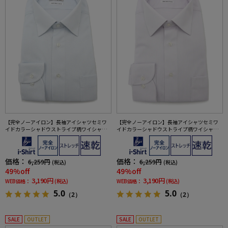
【完全ノーアイロン】長袖アイシャツセミワ
【完全ノーアイロン】長袖アイシャツセミワ
イドカラーシャドウストライプ柄ワイシャツi-
イドカラーシャドウストライプ柄ワイシャツi-
shirt通年
shirt通年
価格：
価格：
6,259円
6,259円
(税込)
(税込)
49%off
49%off
3,190円
3,190円
WEB価格：
(税込)
WEB価格：
(税込)
5.0
5.0
（2）
（2）
SALE
OUTLET
SALE
OUTLET