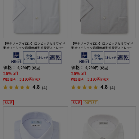
【完全ノーアイロン】ロンビックセミワイド
【完全ノーアイロン】ロンビックセミワイド
半袖ワイシャツ織柄無地形態安定ストレッチ
半袖ワイシャツ織柄無地形態安定ストレッチ
吸汗速乾ワイシャツ春夏
吸汗速乾ワイシャツ春夏
価格：
価格：
4,290円
4,290円
(税込)
(税込)
26%off
26%off
3,190円
3,190円
WEB価格：
(税込)
WEB価格：
(税込)
4.8
4.8
（4）
（4）
SALE
SALE
OUTLET