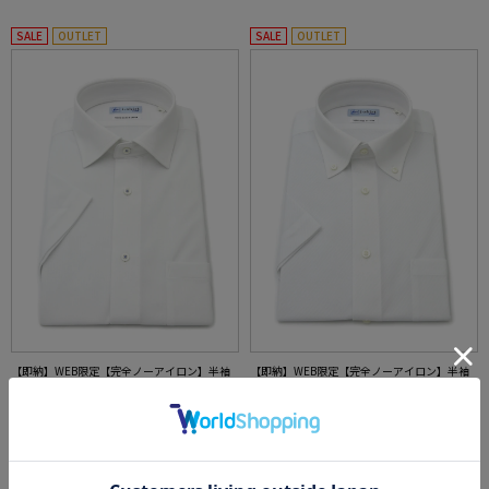
SALE
OUTLET
SALE
OUTLET
【即納】WEB限定【完全ノーアイロン】半袖
【即納】WEB限定【完全ノーアイロン】半袖
アイシャツセミワイドストレッチ織柄無地i-sh
アイシャツボタンダウンストレッチ織柄無地i-
irtワイシャツ春夏
shirtワイシャツ春夏
価格：
価格：
6,259円
6,259円
(税込)
(税込)
30%off
30%off