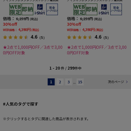
shirtワイシャツ春夏
shirtワイシャツ春夏
価格：
価格：
6,259円
6,259円
(税込)
(税込)
30%off
30%off
4,390円
4,390円
WEB価格：
(税込)
WEB価格：
(税込)
4.6
4.6
（5）
（5）
★2点で1,000円OFF／3点で3,00
★2点で1,000円OFF／3点で3,00
0円OFF対象
0円OFF対象
1 - 20
299
件 /
件中
1
2
3
...
15
次のページ
#人気のタグで探す
※クリックするとタグに関連した商品が表示されます。