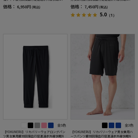
MIX(R)【一般医療機器】SS～LLサイズ
MIX(R)【一般医療機器】SS～LLサイズ
価格：
価格：
6,950円
7,450円
(税込)
(税込)
5.0
（1）
全5色
全3色
【YOKUNERU】リカバリーウェアロングパン
【YOKUNERU】リカバリーウェア男女兼用ハ
ツ男女兼用疲労回復血行促進遠赤外線快眠NA
ーフパンツ疲労回復血行促進遠赤外線快眠NA