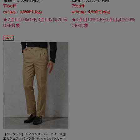
(税込)
(税込)
7%off
7%off
4,990円
4,990円
WEB価格：
(税込)
WEB価格：
(税込)
★2点目10%OFF/3点目以降20%
★2点目10%OFF/3点目以降20%
OFF対象
OFF対象
SALE
【ツータック】チノパンスーパークリース加
工カジュアルパンツ無地リッケンバッカー通