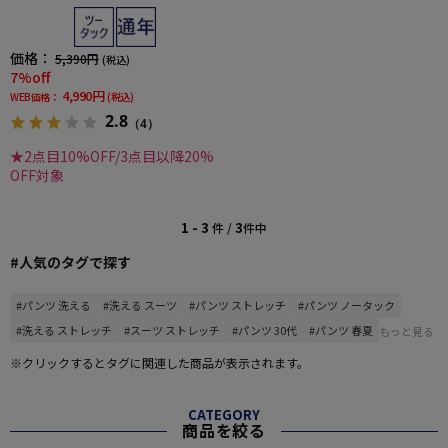
年
価格：
5,390円
(税込)
7%off
4,990円
WEB価格：
(税込)
2.8
（4）
★2点目10%OFF/3点目以降20%
OFF対象
1 - 3
3
件 /
件中
#人気のタグで探す
#パンツ 洗える
#洗える スーツ
#パンツ ストレッチ
#パンツ ノータック
#洗える ストレッチ
#スーツ ストレッチ
#パンツ 30代
#パンツ 春夏
もっと見る
※クリックするとタグに関連した商品が表示されます。
CATEGORY
商品を絞る