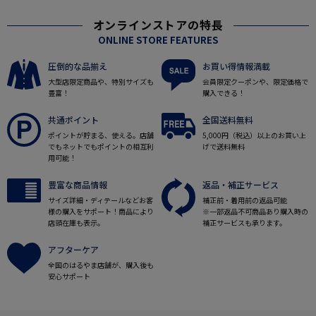
オンラインストアの特長
ONLINE STORE FEATURES
圧倒的な品揃え
お買い得情報満載
大型店限定商品や、特別サイズも
会員限定クーポンや、限定価格で
豊富！
購入できる！
共通ポイント
全国送料無料
ポイントが貯まる、使える。店舗
5,000円（税込）以上のお買い上
でもネットでもポイントの相互利
げで送料無料
用可能！
豊富な商品情報
返品・補正サービス
サイズ詳細・ディテールなどお客
補正前・着用前の返品可能
様の購入をサポート！商品により
※一部返品不可商品あり購入時の
店頭在庫も表示。
補正サービスも承ります。
アフターケア
全国のはるやま店舗が、購入後も
安心サポート