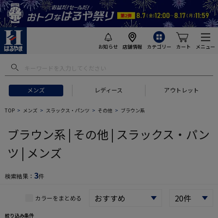
お知らせ
店舗情報
カテゴリー
カート
メニュー
 ギフトにおすすめ
#セットアップ スーツ
#長袖 ワイシャツ
#スー
メンズ
レディース
アウトレット
TOP
メンズ
スラックス・パンツ
その他
ブラウン系
ブラウン系 | その他 | スラックス・パン
ツ | メンズ
3
検索結果：
件
カラーをまとめる
絞り込み条件