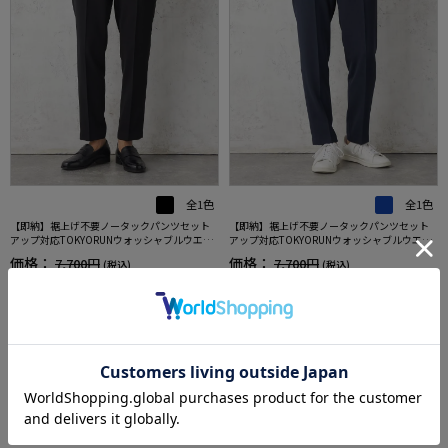
全1色
全1色
【即納】裾上げ不要ノータックパンツセット
【即納】裾上げ不要ノータックパンツセット
アップ対応TOKYORUNウォッシャブルウエス
アップ対応TOKYORUNウォッシャブルウエス
トシャーリングブレスエフェクト生地ストレ
トシャーリングブレスエフェクト生地ストレ
価格：
価格：
7,700円
7,700円
(税込)
(税込)
ッチ春夏
ッチ春夏
35%off
35%off
5,000円
5,000円
WEB価格：
(税込)
WEB価格：
(税込)
★2点目10%OFF/3点目以降20%
★2点目10%OFF/3点目以降20%
OFF対象
OFF対象
more