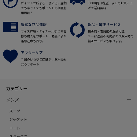
ポイントが貯まる、使える。店舗
5,000円（税込）以上のお買い上
でもネットでもポイントの相互利
げで送料無料
用可能！
豊富な商品情報
返品・補正サービス
サイズ詳細・ディテールなどお客
補正前・着用前の返品可能
様の購入をサポート！商品により
※一部返品不可商品あり購入時の
店頭在庫も表示。
補正サービスも承ります。
アフターケア
全国のはるやま店舗が、購入後も
安心サポート
カテゴリー
メンズ
スーツ
ジャケット
コート
スラックス