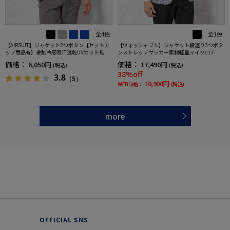
全4色
全1色
【AIRSUIT】ジャケット2つボタン【セットア
【ウォッシャブル】ジャケット段返り3つボタ
ップ商品有】接触冷感吸汗速乾UVカット無地
ンストレッチサッカー素材軽量マイクロチェ
春夏
ック春夏
価格：
価格：
6,050円
17,490円
(税込)
(税込)
38%off
3.8
（5）
10,900円
WEB価格：
(税込)
more
OFFICIAL SNS