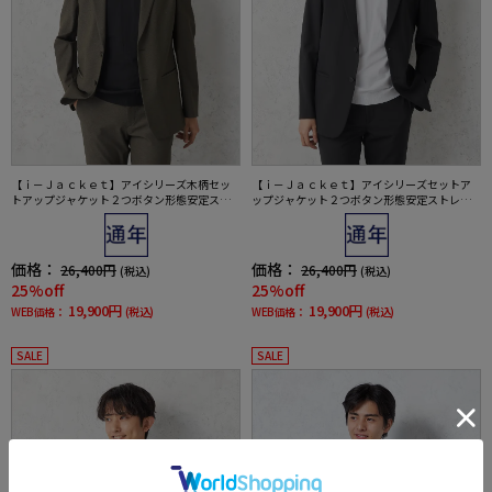
【ｉ－Ｊａｃｋｅｔ】アイシリーズ木柄セッ
【ｉ－Ｊａｃｋｅｔ】アイシリーズセットア
トアップジャケット２つボタン形態安定スト
ップジャケット２つボタン形態安定ストレッ
レッチ軽量ウォッシャブル通年
チ軽量ウォッシャブル通年
価格：
価格：
26,400円
26,400円
(税込)
(税込)
25%off
25%off
19,900円
19,900円
WEB価格：
(税込)
WEB価格：
(税込)
SALE
SALE