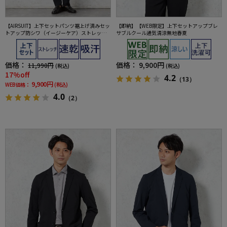
【AIRSUIT】上下セットパンツ裾上げ済みセッ
【即納】【WEB限定】上下セットアップブレ
トアップ防シワ（イージーケア）ストレッチ
サブルクール通気清涼無地春夏
通年吸汗速乾UVカット2つボタンジャケットノ
ータックスラックス春夏
価格：
価格：
9,900円
11,990円
(税込)
(税込)
17%off
4.2
（13）
9,900円
WEB価格：
(税込)
4.0
（2）