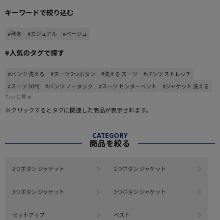
キーワードで絞り込む
#秋冬
#カジュアル
#ベージュ
#人気のタグで探す
#パンツ 洗える
#スーツ 2つボタン
#洗える スーツ
#パンツ ストレッチ
#スーツ 30代
#パンツ ノータック
#スーツ センターベント
#ジャケット 洗える
もっと見る
※クリックするとタグに関連した商品が表示されます。
CATEGORY
商品を絞る
2つボタン ジャケット
2つボタン ジャケット
3つボタン ジャケット
3つボタン ジャケット
セットアップ
ベスト