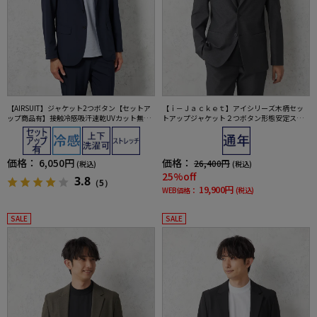
【AIRSUIT】ジャケット2つボタン【セットア
【ｉ－Ｊａｃｋｅｔ】アイシリーズ木柄セッ
ップ商品有】接触冷感吸汗速乾UVカット無地
トアップジャケット２つボタン形態安定スト
春夏
レッチ軽量ウォッシャブル通年
価格：
6,050円
価格：
26,400円
(税込)
(税込)
25%off
3.8
（5）
19,900円
WEB価格：
(税込)
SALE
SALE