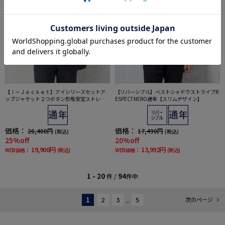
【ｉ－Ｊａｃｋｅｔ】アイシリーズセットア
【リバーシブル】ベストシャドウストライプR
ップジャケット２つボタン形態安定ストレッ
ESPECTNERO通年【スリムデザイン】
チ軽量ウォッシャブル通年
価格：
価格：
26,400円
17,490円
(税込)
(税込)
25%off
20%off
19,900円
13,992円
WEB価格：
(税込)
WEB価格：
(税込)
1 - 20
94
件 /
件中
1
2
3
...
5
次のページ