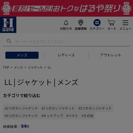
お知らせ
店舗情報
カテゴリー
カート
メニュー
 ギフトにおすすめ
#セットアップ スーツ
#長袖 ワイシャツ
#スー
メンズ
レディース
アウトレット
TOP
メンズ
ジャケット
LL
LL | ジャケット | メンズ
カテゴリで絞り込む
#2つボタン ジャケット
#2つボタン ジャケット
#3つボタン ジャケット
#3つボタン ジャケット
#セットアップ
#ベスト
#その他
94
検索結果：
件