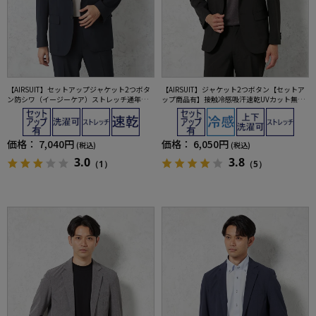
【AIRSUIT】セットアップジャケット2つボタ
【AIRSUIT】ジャケット2つボタン【セットア
ン防シワ（イージーケア）ストレッチ通年吸
ップ商品有】接触冷感吸汗速乾UVカット無地
汗速乾UVカット春夏
春夏
価格：
7,040円
価格：
6,050円
(税込)
(税込)
3.0
3.8
（1）
（5）