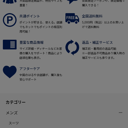
大型店限定商品や、特別サイズも
会員限定クーポンや、限定価格で
豊富！
購入できる！
共通ポイント
全国送料無料
ポイントが貯まる、使える。店舗
5,000円（税込）以上のお買い上
でもネットでもポイントの相互利
げで送料無料
用可能！
豊富な商品情報
返品・補正サービス
サイズ詳細・ディテールなどお客
補正前・着用前の返品可能
様の購入をサポート！商品により
※一部返品不可商品あり購入時の
店頭在庫も表示。
補正サービスも承ります。
アフターケア
全国のはるやま店舗が、購入後も
安心サポート
カテゴリー
メンズ
スーツ