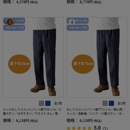
価格：
価格：
4,378円
8,778円
(税込)
(税込)
フト／プレゼント【CF】
3
4
全2色
全2色
メンズおしりスルッとパンツ股下65ｃｍ／介
おしりスルッとパンツ股下72ｃｍ／紳士用／
護ズボン／はきやすい／ウエストゴム／敬老
メンズ／高齢者／シニア／介護ズボン／はき
の日／ギフト／プレゼント【CF】
やすい／ウエストゴム／敬老の日／ギフト／
価格：
価格：
6,138円
6,138円
(税込)
(税込)
プレゼント【CF】
5.0
（1）