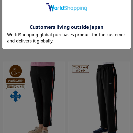
全3色
全3色
【あったか】【秋冬】両面起毛めちゃらくパ
背中ゆったり着心地あったかＴシャツ／婦人
ンツ股下55?／婦人用／レディース／高齢者／
用／レディース／シニア／高齢者／背中長め
シニア／乾燥機OK／ストレッチ／お出かけ／
／腰曲がり／あったか／保湿／洗濯機OK【C
価格：
価格：
4,378円
4,378円
(税込)
(税込)
おしゃれ／ギフト／プレゼント【CF】
F】