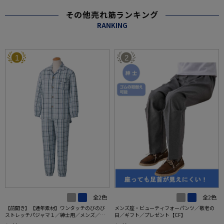
その他売れ筋ランキング
RANKING
1
2
全2色
全2色
【前開き】【通年素材】ワンタッチのびのび
メンズ座・ビューティフォーパンツ／敬老の
ストレッチパジャマ１／紳士用／メンズ／高
日／ギフト／プレゼント【CF】
齢者／シニア／名前記入欄付／後ろ長め／ギ