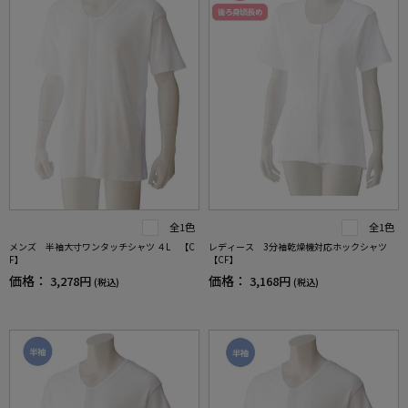
全1色
全1色
メンズ 半袖大寸ワンタッチシャツ ４L 【C
レディース 3分袖乾燥機対応ホックシャツ
F】
【CF】
価格：
価格：
3,278円
3,168円
(税込)
(税込)