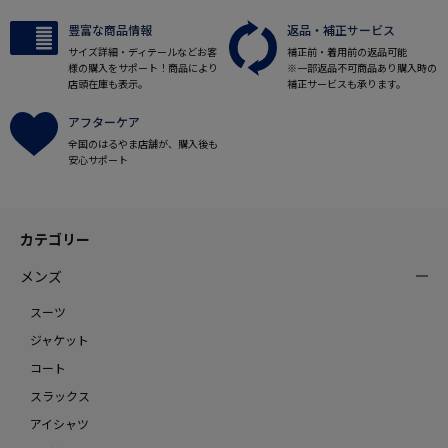
豊富な商品情報
返品・補正サービス
サイズ詳細・ディテールなどお客
補正前・着用前の返品可能
様の購入をサポート！商品により
※一部返品不可商品あり購入時の
店頭在庫も表示。
補正サービスも承ります。
アフターケア
全国のはるやま店舗が、購入後も
安心サポート
カテゴリー
メンズ
スーツ
ジャケット
コート
スラックス
アイシャツ