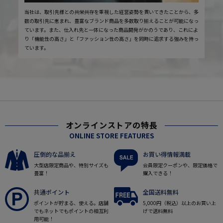
当社は、取引先様との共栄共存を重視した経営姿勢を貫いてきたことから、多
数の取引先に恵まれ、豊富なブランド商品を多数取り揃えることが可能になっ
ています。また、仕入れ先と一体になった商品開発がかのうであり、これによ
り「機能性の高さ」と「ファッション性の高さ」を同時に追求する強みを持っ
ています。
オンラインストアの特長
ONLINE STORE FEATURES
圧倒的な品揃え
お買い得情報満載
大型店限定商品や、特別サイズも
会員限定クーポンや、限定価格で
豊富！
購入できる！
共通ポイント
全国送料無料
ポイントが貯まる、使える。店舗
5,000円（税込）以上のお買い上
でもネットでもポイントの相互利
げで送料無料
用可能！