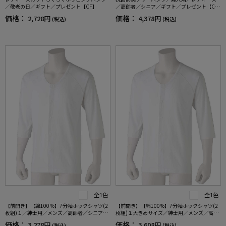
／敬老の日／ギフト／プレゼント【CF】
／高齢者／シニア／ギフト／プレゼント【C
F】
価格：
価格：
2,728円
4,378円
(税込)
(税込)
全1色
全1色
【前開き】【綿100％】7分袖ホックシャツ(2
【前開き】【綿100%】7分袖ホックシャツ(2
枚組)１／紳士用／メンズ／高齢者／シニア／
枚組)１大きめサイズ／紳士用／メンズ／高齢
肌着／インナー／抗菌防臭／後ろ長め／ラグ
者／シニア／抗菌防臭／腰曲がり／後ろ長め
価格：
価格：
3,278円
3,608円
(税込)
(税込)