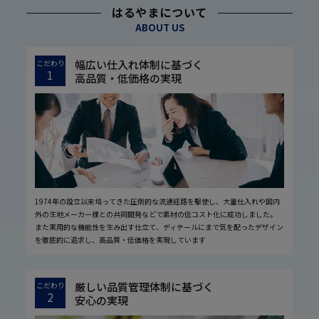
はるやまについて
ABOUT US
幅広い仕入れ体制に基づく
こだわり
1
高品質・低価格の実現
1974年の設立以来培ってきた圧倒的な流通経路を駆使し、大量仕入れや国内
外の生地メーカー様との共同開発などで素材の低コスト化に成功しました。
また実用的な機能性を生み出す仕立て、ディテールにまで気を配ったデザイン
を徹底的に追求し、高品質・低価格を実現しています
厳しい品質管理体制に基づく
こだわり
2
安心の実現