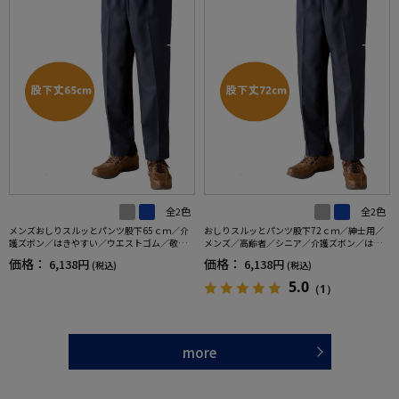
全2色
全2色
メンズおしりスルッとパンツ股下65ｃｍ／介
おしりスルッとパンツ股下72ｃｍ／紳士用／
護ズボン／はきやすい／ウエストゴム／敬老
メンズ／高齢者／シニア／介護ズボン／はき
の日／ギフト／プレゼント【CF】
やすい／ウエストゴム／敬老の日／ギフト／
価格：
価格：
6,138円
6,138円
(税込)
(税込)
プレゼント【CF】
5.0
（1）
more