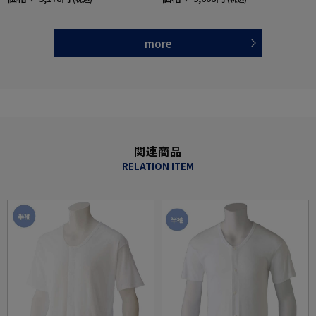
ラン袖／脱ぎやすい／着やすい／腰曲がり／
／ラグラン袖／脱ぎやすい／着やすい／肌着
ギフト／プレゼント【CF】
／インナー／ギフト／プレゼント【CF】
more
関連商品
RELATION ITEM