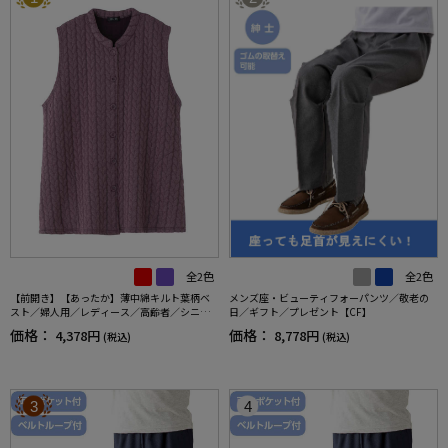
全2色
全2色
【前開き】【あったか】薄中綿キルト葉柄ベ
メンズ座・ビューティフォーパンツ／敬老の
スト／婦人用／レディース／高齢者／シニア
日／ギフト／プレゼント【CF】
／秋冬／洗濯OK／自宅で洗える／名前記入欄
価格：
価格：
4,378円
8,778円
(税込)
(税込)
付／両脇ポケット／お出かけ／ギフト【CF】
3
4