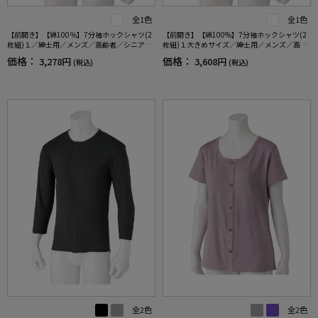
全1色
全1色
【前開き】【綿100％】7分袖ホックシャツ(2
【前開き】【綿100%】7分袖ホックシャツ(2
枚組)１／紳士用／メンズ／高齢者／シニア／
枚組)１大きめサイズ／紳士用／メンズ／高齢
肌着／インナー／抗菌防臭／後ろ長め／ラグ
者／シニア／抗菌防臭／腰曲がり／後ろ長め
価格：
価格：
3,278円
3,608円
(税込)
(税込)
ラン袖／脱ぎやすい／着やすい／腰曲がり／
／ラグラン袖／脱ぎやすい／着やすい／肌着
ギフト／プレゼント【CF】
／インナー／ギフト／プレゼント【CF】
全2色
全2色