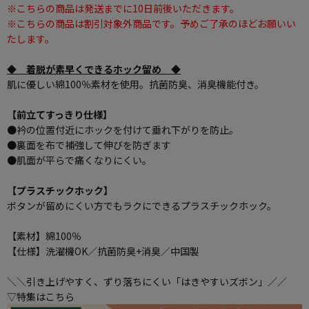
※こちらの商品は発送までに10日前後いただきます。
※こちらの商品は割引対象外商品です。予めご了承のほどお願いい
たします。
◆ 着脱が素早くできるホック留め ◆
肌に優しい綿100％素材を使用。抗菌防臭、消臭機能付き。
【前立てすっきり仕様】
●衿の位置付近にホックを付けて垂れ下がりを防止。
●裏面を布で補強して伸びを防ぎます
●肌面が平らで痛くなりにくい。
【プラスチックホック】
ボタンが留めにくい方でもラクにできるプラスチックホック。
【素材】綿100％
【仕様】洗濯機OK／抗菌防臭+消臭／中国製
＼＼引き上げやすく、ずり落ちにくい「はきやすいズボン」／／
▽特集はこちら