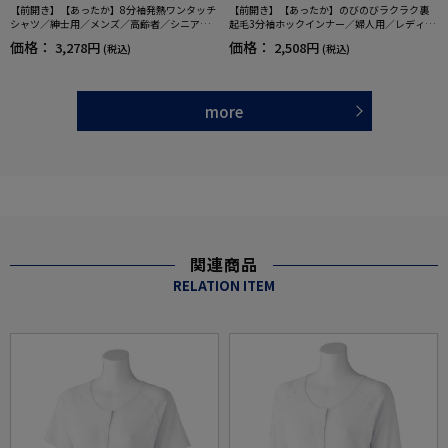
【前開き】【あったか】8分袖発熱ワンタッチ
【前開き】【あったか】のびのびラクラク裏
シャツ／紳士用／メンズ／高齢者／シニア／
起毛3分袖ホックインナー／婦人用／レディー
秋冬／洗濯機OK／名前記入欄付／後ろ長め
ス／高齢者／シニア／秋冬／裏起毛／後ろ長
価格：
価格：
3,278円
2,508円
(税込)
(税込)
【CF】
め／名前記入欄付【CF】
more
関連商品
RELATION ITEM