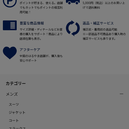
ポイントが貯まる、使える。店舗
5,000円（税込）以上のお買い上
でもネットでもポイントの相互利
げで送料無料
用可能！
豊富な商品情報
返品・補正サービス
サイズ詳細・ディテールなどお客
補正前・着用前の返品可能
様の購入をサポート！商品により
※一部返品不可商品あり購入時の
店頭在庫も表示。
補正サービスも承ります。
アフターケア
全国のはるやま店舗が、購入後も
安心サポート
カテゴリー
メンズ
スーツ
ジャケット
コート
スラックス