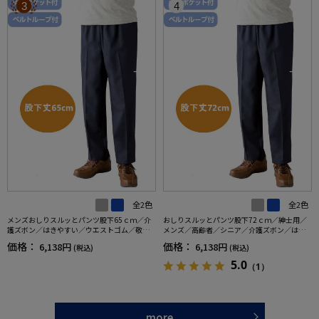
3
4
全2色
全2色
メンズおしりスルッとパンツ股下65ｃｍ／介
おしりスルッとパンツ股下72ｃｍ／紳士用／
護ズボン／はきやすい／ウエストゴム／敬老
メンズ／高齢者／シニア／介護ズボン／はき
の日／ギフト／プレゼント【CF】
やすい／ウエストゴム／敬老の日／ギフト／
価格：
価格：
6,138円
6,138円
(税込)
(税込)
プレゼント【CF】
5.0
（1）
more