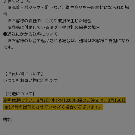
了承ください。
※肌着・パジャマ・靴下など、衛生商品を一度開封になられた場
合
※お客様の責任で、キズや破損が生じた場合
※商品に付属しているタグ・提げ札の紛失の場合
●返送にかかる送料について
※お客様の都合で返品される場合は、送料はお客様ご負担になり
ます。
【お買い物について】
いつでもお買い物は可能です。
【発送について】
夏季休暇に伴い、8月7日(水)PM12:00以降のご注文は、8月166日
(金)以降の出荷とさせていただく場合がございます。
機能
―