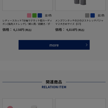
全3色
全2色
レディースカット7分袖マグネット釦カーディ
メンズワンタッチのびのびストレッチパジャ
ガン(指先ストレッチ)／婦人用／前開き／ポロ
マ２大きめサイズ【CF】
シャツ／カーディガン【CF】
価格：
価格：
6,138円
4,818円
(税込)
(税込)
more
関連商品
RELATION ITEM