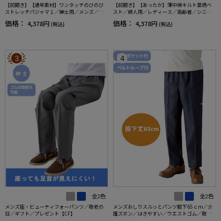
【前開き】【通年素材】ワンタッチのびのび
【前開き】【あったか】薄中綿キルト葉柄ベ
ストレッチパジャマ１／紳士用／メンズ／高
スト／婦人用／レディース／高齢者／シニア
齢者／シニア／名前記入欄付／後ろ長め／ギ
／秋冬／洗濯OK／自宅で洗える／名前記入欄
価格：
価格：
4,378円
4,378円
(税込)
(税込)
フト／プレゼント【CF】
付／両脇ポケット／お出かけ／ギフト【CF】
3
4
全2色
全2色
メンズ座・ビューティフォーパンツ／敬老の
メンズおしりスルッとパンツ股下65ｃｍ／介
日／ギフト／プレゼント【CF】
護ズボン／はきやすい／ウエストゴム／敬老
の日／ギフト／プレゼント【CF】