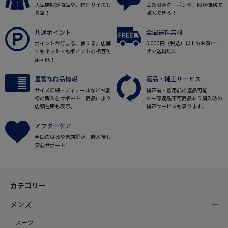
大型店限定商品や、特別サイズも
会員限定クーポンや、限定価格で
豊富！
購入できる！
共通ポイント
全国送料無料
ポイントが貯まる、使える。店舗
5,000円（税込）以上のお買い上
でもネットでもポイントの相互利
げで送料無料
用可能！
豊富な商品情報
返品・補正サービス
サイズ詳細・ディテールなどお客
補正前・着用前の返品可能
様の購入をサポート！商品により
※一部返品不可商品あり購入時の
店頭在庫も表示。
補正サービスも承ります。
アフターケア
全国のはるやま店舗が、購入後も
安心サポート
カテゴリー
メンズ
スーツ