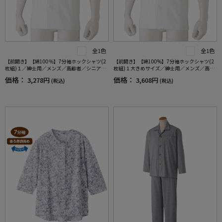
全1色
全1色
【前開き】【綿100％】7分袖ホックシャツ(2
【前開き】【綿100%】7分袖ホックシャツ(2
枚組)１／紳士用／メンズ／高齢者／シニア／
枚組)１大きめサイズ／紳士用／メンズ／高齢
肌着／インナー／抗菌防臭／後ろ長め／ラグ
者／シニア／抗菌防臭／腰曲がり／後ろ長め
価格：
価格：
3,278円
3,608円
(税込)
(税込)
ラン袖／脱ぎやすい／着やすい／腰曲がり／
／ラグラン袖／脱ぎやすい／着やすい／肌着
ギフト／プレゼント【CF】
／インナー／ギフト／プレゼント【CF】