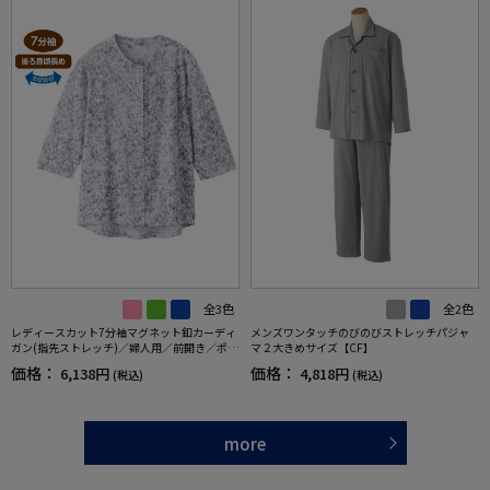
全3色
全2色
レディースカット7分袖マグネット釦カーディ
メンズワンタッチのびのびストレッチパジャ
ガン(指先ストレッチ)／婦人用／前開き／ポロ
マ２大きめサイズ【CF】
シャツ／カーディガン【CF】
価格：
価格：
6,138円
4,818円
(税込)
(税込)
more