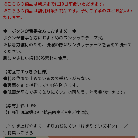
※こちらの商品は発送までに10日前後いただきます。
※こちらの商品は割引対象外商品です。予めご了承のほどお願いい
たします。
◆ ボタンが苦手な方におすすめ ◆
ボタンが苦手な方におすすめのワンタッチテープ式。
※接着力維持のため、洗濯の際はワンタッチテープを留めて洗って
ください。
肌にやさしい綿100%素材を使用。
【前立てすっきり仕様】
●衿の位置で止めているので垂れ下がらない。
●裏面を布で補強して伸びを防ぎます。
●肌面が平らで痛くなりにくい。抗菌防臭、消臭機能付きです。
【素材】綿100％
【仕様】洗濯機OK／抗菌防臭+消臭／中国製
＼＼引き上げやすく、ずり落ちにくい「はきやすいズボン」／／
▽特集はこちら