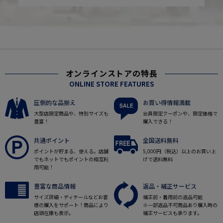
オンラインストアの特長
ONLINE STORE FEATURES
圧倒的な品揃え
お買い得情報満載
大型店限定商品や、特別サイズも
会員限定クーポンや、限定価格で
豊富！
購入できる！
共通ポイント
全国送料無料
ポイントが貯まる、使える。店舗
5,000円（税込）以上のお買い上
でもネットでもポイントの相互利
げで送料無料
用可能！
豊富な商品情報
返品・補正サービス
サイズ詳細・ディテールなどお客
補正前・着用前の返品可能
様の購入をサポート！商品により
※一部返品不可商品あり購入時の
店頭在庫も表示。
補正サービスも承ります。