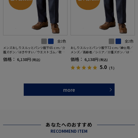
全2色
全2色
メンズおしりスルッとパンツ股下65ｃｍ／介
おしりスルッとパンツ股下72ｃｍ／紳士用／
護ズボン／はきやすい／ウエストゴム／敬老
メンズ／高齢者／シニア／介護ズボン／はき
の日／ギフト／プレゼント【CF】
やすい／ウエストゴム／敬老の日／ギフト／
価格：
価格：
6,138円
6,138円
(税込)
(税込)
プレゼント【CF】
5.0
（1）
more
あなたへのおすすめ
RECOMMEND ITEM