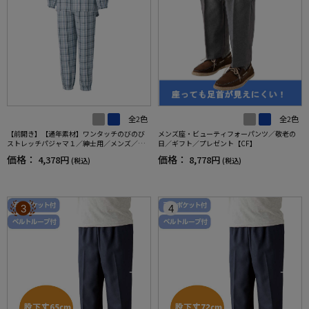
全2色
全2色
【前開き】【通年素材】ワンタッチのびのび
メンズ座・ビューティフォーパンツ／敬老の
ストレッチパジャマ１／紳士用／メンズ／高
日／ギフト／プレゼント【CF】
齢者／シニア／名前記入欄付／後ろ長め／ギ
価格：
価格：
4,378円
8,778円
(税込)
(税込)
フト／プレゼント【CF】
3
4