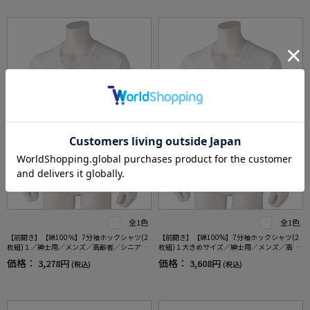
全1色
全1色
【前開き】【綿100％】7分袖ホックシャツ(2
【前開き】【綿100%】7分袖ホックシャツ(2
枚組)１／紳士用／メンズ／高齢者／シニア／
枚組)１大きめサイズ／紳士用／メンズ／高齢
肌着／インナー／抗菌防臭／後ろ長め／ラグ
者／シニア／抗菌防臭／腰曲がり／後ろ長め
価格：
価格：
3,278円
3,608円
(税込)
(税込)
ラン袖／脱ぎやすい／着やすい／腰曲がり／
／ラグラン袖／脱ぎやすい／着やすい／肌着
ギフト／プレゼント【CF】
／インナー／ギフト／プレゼント【CF】