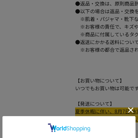
●返品・交換は、原則商品
●以下の場合は返品・交換
※肌着・パジャマ・靴下な
※お客様の責任で、キズや
※商品に付属しているタグ
●返送にかかる送料につい
※お客様の都合で返品され
【お買い物について】
いつでもお買い物は可能で
【発送について】
夏季休暇に伴い、8月7日(水)
させていただく場合がござ
機能