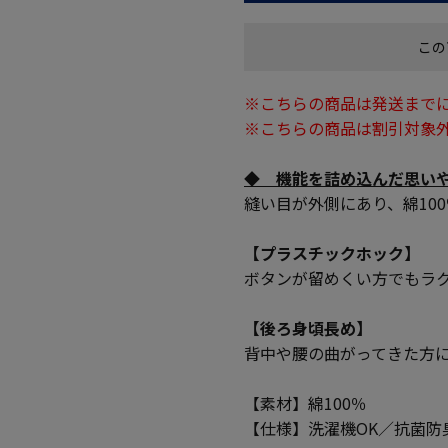
この
※こちらの商品は発送までに
※こちらの商品は割引対象
◆ 機能を詰め込んだ思い
縫い目が外側にあり、綿10
【プラスチックホック】
ボタンが留めくい方でもラ
【後ろ身頃長め】
背中や腰の曲がってきた方
【素材】綿100％
【仕様】洗濯機OK／抗菌防