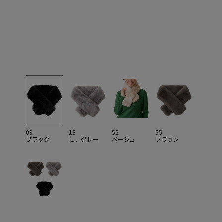
09
13
52
55
ブラック
Ｌ．グレー
ベージュ
ブラウン