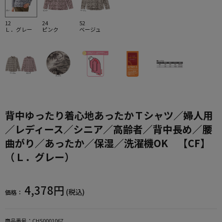
12
24
52
Ｌ．グレー
ピンク
ベージュ
背中ゆったり着心地あったかＴシャツ／婦人用
／レディース／シニア／高齢者／背中長め／腰
曲がり／あったか／保湿／洗濯機OK 【CF】
（Ｌ．グレー）
4,378円
(税込)
価格：
商品番号：
CHS0001067