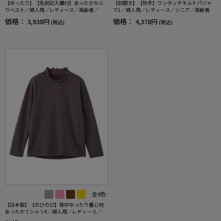
【ゆったり】【名前記入欄付】あったかかぶ
【前開き】【秋冬】ワンタッチキルトパジャ
りベスト／婦人用／レディース／高齢者／シ
マ1／婦人用／レディース／シニア／高齢者／
ニア／介護／秋冬／ベスト／ギフト／プレゼ
洗濯機OK／寝巻／プレゼント／ギフト 【C
価格：
価格：
3,938円
4,378円
(税込)
(税込)
ント 【CF】
F】
全4色
【日本製】【のびのび】背中ゆったり着心地
あったかＴシャツ4／婦人用／レディース／高
齢者／シニア／あったか／秋冬／後ろ長め／