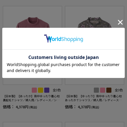
全3色
全3色
【日本製】【あったか】背中ゆったり着心地
【日本製】【ゆったり】背中ゆったり着心地
裏起毛Ｔシャツ／婦人用／レディース／シニ
あったかＴシャツ３／婦人用／レディース／
ア／高齢者／洗濯機OK／保温性／吸湿速乾機
高齢者／シニア／秋冬／後ろ長め／名前記入
価格：
価格：
4,378円
4,378円
(税込)
(税込)
能／腰がでにくい／後ろ長め／名前記入欄付
欄付／お出かけ／ギフト／プレゼント【CF】
／名前が書ける／ギフト／プレゼント【CF】