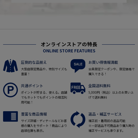
オンラインストアの特長
ONLINE STORE FEATURES
圧倒的な品揃え
お買い得情報満載
大型店限定商品や、特別サイズも
会員限定クーポンや、限定価格で
豊富！
購入できる！
共通ポイント
全国送料無料
ポイントが貯まる、使える。店舗
5,000円（税込）以上のお買い上
でもネットでもポイントの相互利
げで送料無料
用可能！
豊富な商品情報
返品・補正サービス
サイズ詳細・ディテールなどお客
補正前・着用前の返品可能
様の購入をサポート！商品により
※一部返品不可商品あり購入時の
店頭在庫も表示。
補正サービスも承ります。