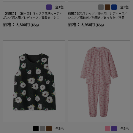
全1色
全3色
【前開き】【日本製】ミックス花柄カーディ
前開き起毛Ｔシャツ／婦人用／レディース／
ガン／婦人用／レディース／高齢者／シニア
シニア／高齢者／前開き／あったか／秋冬／
／名前記入欄付／大きめボタン／身幅ゆった
おしゃれ 【CF】
価格：
価格：
3,300円
3,938円
(税込)
(税込)
り／ギフト／プレゼント 【CF】
全3色
全2色