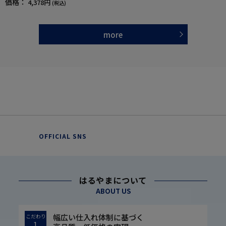
価格：
4,378円
(税込)
名前記入欄付／ギフト／プレゼント 【CF】
more
OFFICIAL SNS
はるやまについて
ABOUT US
幅広い仕入れ体制に基づく
こだわり
1