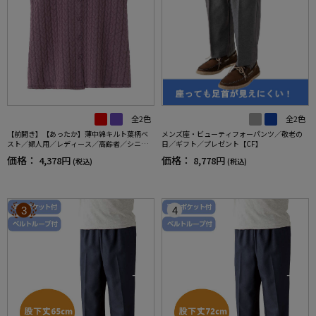
全2色
全2色
【前開き】【あったか】薄中綿キルト葉柄ベ
メンズ座・ビューティフォーパンツ／敬老の
スト／婦人用／レディース／高齢者／シニア
日／ギフト／プレゼント【CF】
／秋冬／洗濯OK／自宅で洗える／名前記入欄
価格：
価格：
4,378円
8,778円
(税込)
(税込)
付／両脇ポケット／お出かけ／ギフト【CF】
3
4