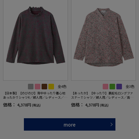
全4色
全3色
【日本製】【のびのび】背中ゆったり着心地
【あったか】【ゆったり】裏起毛ロングファ
あったかＴシャツ4／婦人用／レディース／高
スナーＴシャツ／婦人用／レディース／高齢
齢者／シニア／あったか／秋冬／後ろ長め／
者／シニア／後ろ長め／名前が書ける／名前
価格：
価格：
4,378円
4,378円
(税込)
(税込)
名前記入欄付／ギフト／プレゼント【CF】
記入欄付／洗濯機OK／前ポケット／おしゃれ
／ギフト／プレゼント【CF】
more