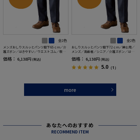
全2色
全2色
メンズおしりスルッとパンツ股下65ｃｍ／介
おしりスルッとパンツ股下72ｃｍ／紳士用／
護ズボン／はきやすい／ウエストゴム／敬老
メンズ／高齢者／シニア／介護ズボン／はき
の日／ギフト／プレゼント【CF】
やすい／ウエストゴム／敬老の日／ギフト／
価格：
価格：
6,138円
6,138円
(税込)
(税込)
プレゼント【CF】
5.0
（1）
more
あなたへのおすすめ
RECOMMEND ITEM