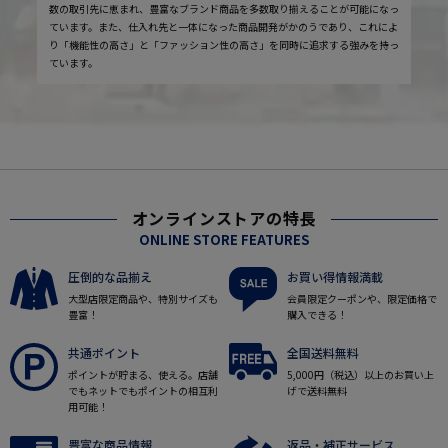
数の取引先に恵まれ、豊富なブランド商品を多数取り揃えることが可能になっ
ています。また、仕入れ先と一体になった商品開発がかのうであり、これによ
り「機能性の高さ」と「ファッション性の高さ」を同時に追求する強みを持っ
ています。
オンラインストアの特長
ONLINE STORE FEATURES
圧倒的な品揃え
お買い得情報満載
大型店限定商品や、特別サイズも
会員限定クーポンや、限定価格で
豊富！
購入できる！
共通ポイント
全国送料無料
ポイントが貯まる、使える。店舗
5,000円（税込）以上のお買い上
でもネットでもポイントの相互利
げで送料無料
用可能！
豊富な商品情報
返品・補正サービス