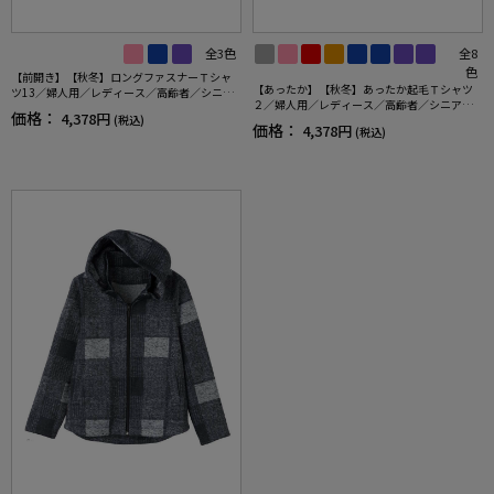
全3色
全8
色
【前開き】【秋冬】ロングファスナーＴシャ
【あったか】【秋冬】あったか起毛Ｔシャツ
ツ13／婦人用／レディース／高齢者／シニア
２／婦人用／レディース／高齢者／シニア／
／ゆったり／のびのび／洗濯機OK／後ろ長め
価格：
4,378円
(税込)
ゆったり／名前が書ける／名前記入欄付／ゆ
／名前記入欄付／ギフト／プレゼント 【C
価格：
4,378円
(税込)
ったり／重ね着／お出かけ／ギフト／プレゼ
F】
ント 【CF】