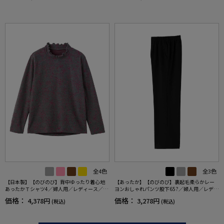
全4色
全3色
【日本製】【のびのび】背中ゆったり着心地
【あったか】【のびのび】裏起毛柔らかレー
あったかＴシャツ4／婦人用／レディース／高
ヨンおしゃれパンツ股下65?／婦人用／レディ
齢者／シニア／あったか／秋冬／後ろ長め／
ース／シニア／高齢者／ズボン／秋冬／名前
価格：
価格：
4,378円
3,278円
(税込)
(税込)
名前記入欄付／ギフト／プレゼント【CF】
が書ける／名前記入欄付／洗濯機OK／両脇ポ
ケット／お出かけ／おしゃれ／ギフト／プレ
ゼント【CF】