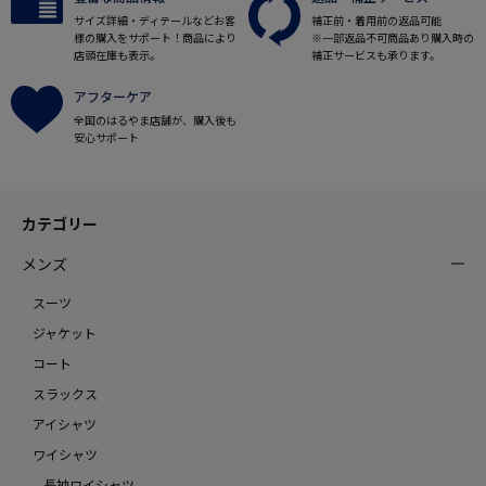
サイズ詳細・ディテールなどお客
補正前・着用前の返品可能
様の購入をサポート！商品により
※一部返品不可商品あり購入時の
店頭在庫も表示。
補正サービスも承ります。
アフターケア
全国のはるやま店舗が、購入後も
安心サポート
カテゴリー
メンズ
スーツ
ジャケット
コート
スラックス
アイシャツ
ワイシャツ
長袖ワイシャツ