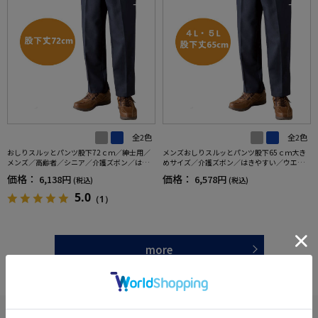
全2色
全2色
おしりスルッとパンツ股下72ｃｍ／紳士用／
メンズおしりスルッとパンツ股下65ｃｍ大き
メンズ／高齢者／シニア／介護ズボン／はき
めサイズ／介護ズボン／はきやすい／ウエス
やすい／ウエストゴム／敬老の日／ギフト／
トゴム／敬老の日／ギフト／プレゼント【C
価格：
価格：
6,138円
6,578円
(税込)
(税込)
プレゼント【CF】
F】
5.0
（1）
more