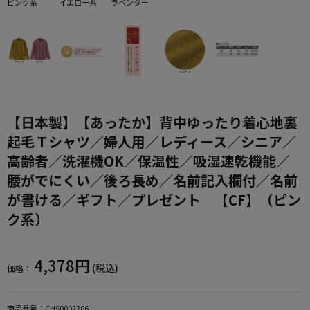
ピンク系
イエロー系
ラベンダー
【日本製】【あったか】背中ゆったり着心地裏
起毛Ｔシャツ／婦人用／レディース／シニア／
高齢者／洗濯機OK／保温性／吸湿速乾機能／
腰がでにくい／後ろ長め／名前記入欄付／名前
が書ける／ギフト／プレゼント 【CF】（ピン
ク系）
4,378円
(税込)
価格：
商品番号：
CHS0002206