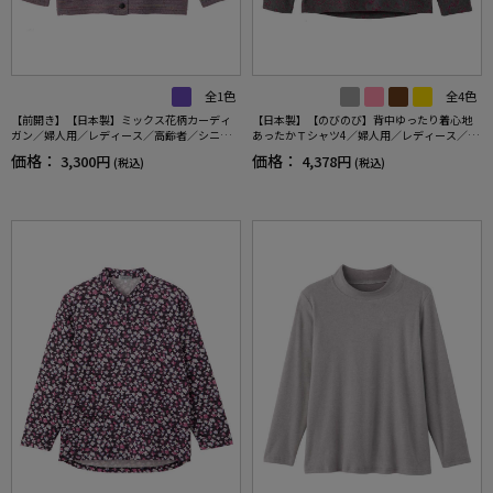
全1色
全4色
【前開き】【日本製】ミックス花柄カーディ
【日本製】【のびのび】背中ゆったり着心地
ガン／婦人用／レディース／高齢者／シニア
あったかＴシャツ4／婦人用／レディース／高
／名前記入欄付／大きめボタン／身幅ゆった
齢者／シニア／あったか／秋冬／後ろ長め／
価格：
価格：
3,300円
4,378円
(税込)
(税込)
り／ギフト／プレゼント 【CF】
名前記入欄付／ギフト／プレゼント 【CF】