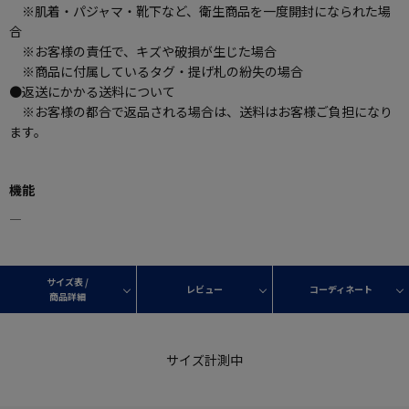
※肌着・パジャマ・靴下など、衛生商品を一度開封になられた場
合
※お客様の責任で、キズや破損が生じた場合
※商品に付属しているタグ・提げ札の紛失の場合
●返送にかかる送料について
※お客様の都合で返品される場合は、送料はお客様ご負担になり
ます。
機能
―
サイズ表 /
レビュー
コーディネート
商品詳細
サイズ計測中