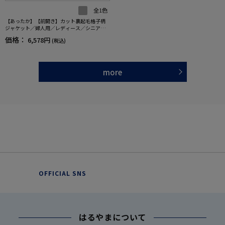
全1色
【あったか】【前開き】カット裏起毛格子柄
ジャケット／婦人用／レディース／シニア／
高齢者／羽織／アウター／ジャンパー／秋冬
価格：
6,578円
(税込)
／おしゃれ／お出かけ／ギフト／プレゼン
ト 【CF】
more
OFFICIAL SNS
はるやまについて