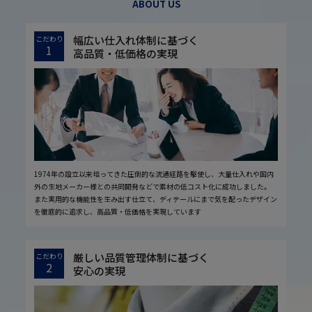
ABOUT US
幅広い仕入れ体制に基づく
こだわり
1
高品質・低価格の実現
1974年の設立以来培ってきた圧倒的な流通経路を駆使し、大量仕入れや国内
外の生地メーカー様との共同開発などで素材の低コスト化に成功しました。
また実用的な機能性を生み出す仕立て、ディテールにまで気を配ったデザイン
を徹底的に追求し、高品質・低価格を実現しています
厳しい品質管理体制に基づく
こだわり
2
安心の実現