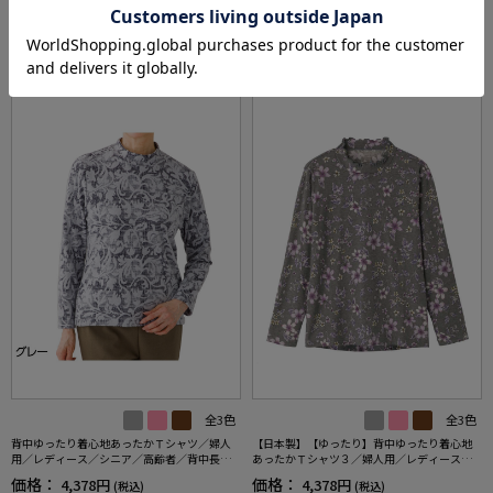
あなたへのおすすめ
RECOMMEND ITEM
全3色
全3色
背中ゆったり着心地あったかＴシャツ／婦人
【日本製】【ゆったり】背中ゆったり着心地
用／レディース／シニア／高齢者／背中長め
あったかＴシャツ３／婦人用／レディース／
／腰曲がり／あったか／保湿／洗濯機OK【C
高齢者／シニア／秋冬／後ろ長め／名前記入
価格：
価格：
4,378円
4,378円
(税込)
(税込)
F】
欄付／お出かけ／ギフト／プレゼント【CF】