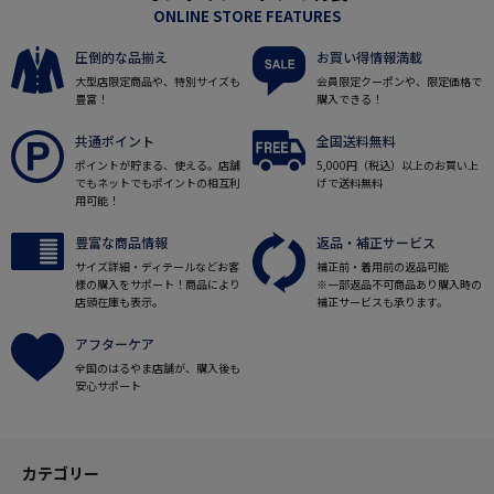
ONLINE STORE FEATURES
圧倒的な品揃え
お買い得情報満載
大型店限定商品や、特別サイズも
会員限定クーポンや、限定価格で
豊富！
購入できる！
共通ポイント
全国送料無料
ポイントが貯まる、使える。店舗
5,000円（税込）以上のお買い上
でもネットでもポイントの相互利
げで送料無料
用可能！
豊富な商品情報
返品・補正サービス
サイズ詳細・ディテールなどお客
補正前・着用前の返品可能
様の購入をサポート！商品により
※一部返品不可商品あり購入時の
店頭在庫も表示。
補正サービスも承ります。
アフターケア
全国のはるやま店舗が、購入後も
安心サポート
カテゴリー