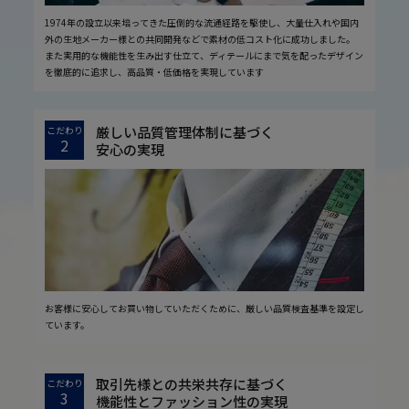
1974年の設立以来培ってきた圧倒的な流通経路を駆使し、大量仕入れや国内
外の生地メーカー様との共同開発などで素材の低コスト化に成功しました。
また実用的な機能性を生み出す仕立て、ディテールにまで気を配ったデザイン
を徹底的に追求し、高品質・低価格を実現しています
厳しい品質管理体制に基づく
こだわり
2
安心の実現
お客様に安心してお買い物していただくために、厳しい品質検査基準を設定し
ています。
取引先様との共栄共存に基づく
こだわり
3
機能性とファッション性の実現