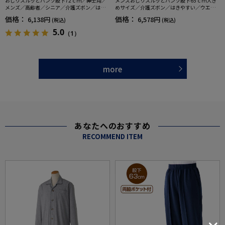
おしりスルッとパンツ股下72ｃｍ／紳士用／
メンズおしりスルッとパンツ股下65ｃｍ大き
メンズ／高齢者／シニア／介護ズボン／はき
めサイズ／介護ズボン／はきやすい／ウエス
やすい／ウエストゴム／敬老の日／ギフト／
トゴム／敬老の日／ギフト／プレゼント【C
価格：
価格：
6,138円
6,578円
(税込)
(税込)
プレゼント【CF】
F】
5.0
（1）
more
あなたへのおすすめ
RECOMMEND ITEM