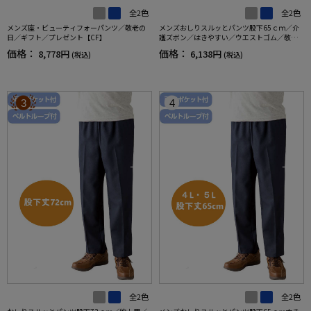
全2色
全2色
メンズ座・ビューティフォーパンツ／敬老の
メンズおしりスルッとパンツ股下65ｃｍ／介
日／ギフト／プレゼント【CF】
護ズボン／はきやすい／ウエストゴム／敬老
の日／ギフト／プレゼント【CF】
価格：
価格：
8,778円
6,138円
(税込)
(税込)
3
4
全2色
全2色