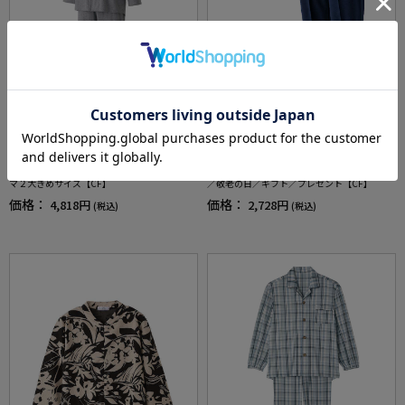
全2色
全2色
メンズワンタッチのびのびストレッチパジャ
レディースカットらくらくホッピングパンツ
マ２大きめサイズ【CF】
／敬老の日／ギフト／プレゼント【CF】
価格：
価格：
4,818円
2,728円
(税込)
(税込)