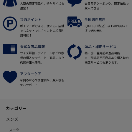
大型店限定商品や、特別サイズも
会員限定クーポンや、限定価格で
豊富！
購入できる！
共通ポイント
全国送料無料
ポイントが貯まる、使える。店舗
5,000円（税込）以上のお買い上
でもネットでもポイントの相互利
げで送料無料
用可能！
豊富な商品情報
返品・補正サービス
サイズ詳細・ディテールなどお客
補正前・着用前の返品可能
様の購入をサポート！商品により
※一部返品不可商品あり購入時の
店頭在庫も表示。
補正サービスも承ります。
アフターケア
全国のはるやま店舗が、購入後も
安心サポート
カテゴリー
メンズ
スーツ