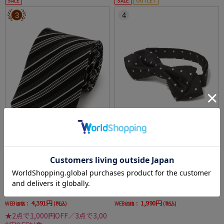
SALE
SALE
OUTLET
3
4
全2色
全4色
礼装フォーマルネクタイモーニングタイ
蝶ネクタイドットフォーマルセレモニー結婚
式通年
価格：
価格：
5,489円
4,389円
(税込)
(税込)
20%off
55%off
4,391円
1,990円
WEB価格：
(税込)
WEB価格：
(税込)
★2点で1,000円OFF／3点で3,00