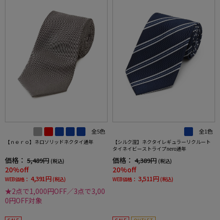
全5色
全1色
【ｎｅｒｏ】ネロソリッドネクタイ通年
【シルク混】ネクタイレギュラーリクルート
タイネイビーストライプnero通年
価格：
価格：
5,489円
4,389円
(税込)
(税込)
20%off
20%off
4,391円
3,511円
WEB価格：
(税込)
WEB価格：
(税込)
★2点で1,000円OFF／3点で3,00
0円OFF対象