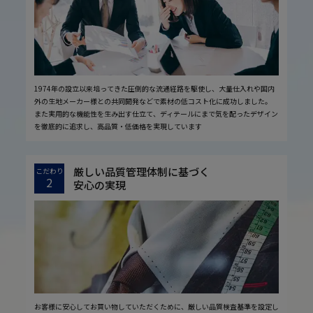
1974年の設立以来培ってきた圧倒的な流通経路を駆使し、大量仕入れや国内
外の生地メーカー様との共同開発などで素材の低コスト化に成功しました。
また実用的な機能性を生み出す仕立て、ディテールにまで気を配ったデザイン
を徹底的に追求し、高品質・低価格を実現しています
厳しい品質管理体制に基づく
こだわり
2
安心の実現
お客様に安心してお買い物していただくために、厳しい品質検査基準を設定し