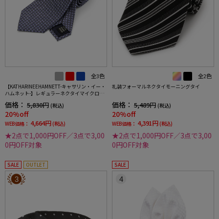
全3色
全2色
【KATHARINEEHAMNETT-キャサリン・イー・
礼装フォーマルネクタイモーニングタイ
ハムネット-】レギュラーネクタイマイクロパ
ターンシルク100%7.5cm巾
価格：
価格：
5,830円
5,489円
(税込)
(税込)
20%off
20%off
4,664円
4,391円
WEB価格：
(税込)
WEB価格：
(税込)
★2点で1,000円OFF／3点で3,00
★2点で1,000円OFF／3点で3,00
0円OFF対象
0円OFF対象
SALE
OUTLET
SALE
3
4