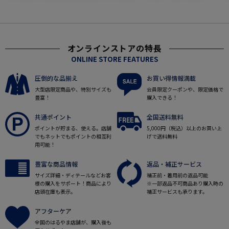
オンラインストアの特長
ONLINE STORE FEATURES
圧倒的な品揃え
お買い得情報満載
大型店限定商品や、特別サイズも
会員限定クーポンや、限定価格で
豊富！
購入できる！
共通ポイント
全国送料無料
ポイントが貯まる、使える。店舗
5,000円（税込）以上のお買い上
でもネットでもポイントの相互利
げで送料無料
用可能！
豊富な商品情報
返品・補正サービス
サイズ詳細・ディテールなどお客
補正前・着用前の返品可能
様の購入をサポート！商品により
※一部返品不可商品あり購入時の
店頭在庫も表示。
補正サービスも承ります。
アフターケア
全国のはるやま店舗が、購入後も