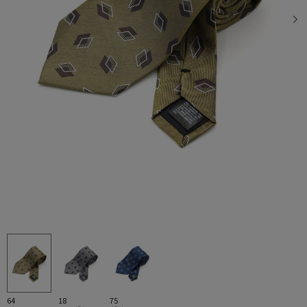
64
18
75