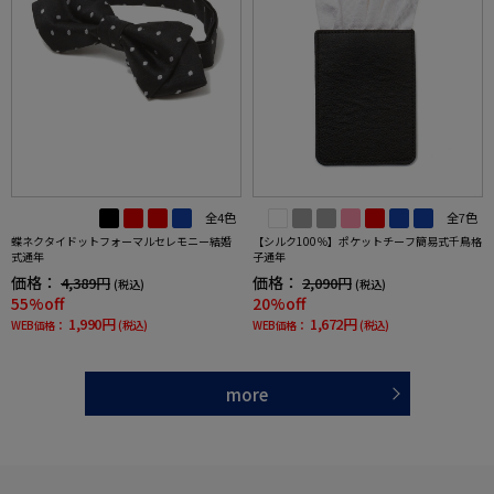
全4色
全7色
蝶ネクタイドットフォーマルセレモニー結婚
【シルク100％】ポケットチーフ簡易式千鳥格
式通年
子通年
価格：
価格：
4,389円
2,090円
(税込)
(税込)
55%off
20%off
1,990円
1,672円
WEB価格：
(税込)
WEB価格：
(税込)
more