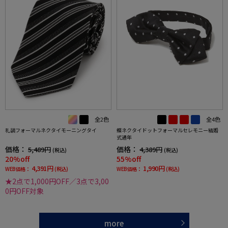
全2色
全4色
礼装フォーマルネクタイモーニングタイ
蝶ネクタイドットフォーマルセレモニー結婚
式通年
価格：
価格：
5,489円
4,389円
(税込)
(税込)
20%off
55%off
4,391円
1,990円
WEB価格：
(税込)
WEB価格：
(税込)
★2点で1,000円OFF／3点で3,00
0円OFF対象
more