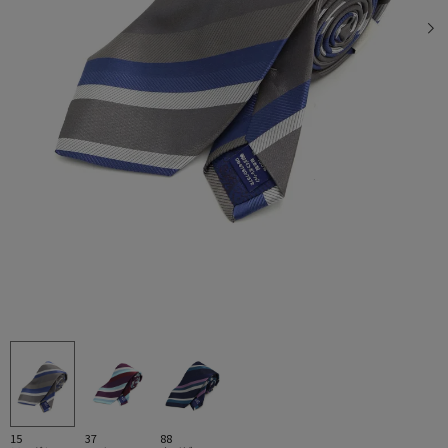
15
37
88