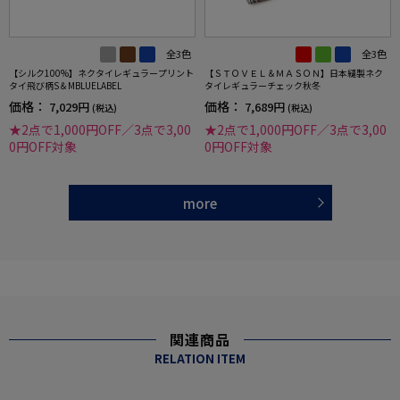
全3色
全3色
【シルク100%】ネクタイレギュラープリント
【ＳＴＯＶＥＬ＆ＭＡＳＯＮ】日本縫製ネク
タイ飛び柄S＆MBLUELABEL
タイレギュラーチェック秋冬
価格：
価格：
7,029円
7,689円
(税込)
(税込)
★2点で1,000円OFF／3点で3,00
★2点で1,000円OFF／3点で3,00
0円OFF対象
0円OFF対象
more
関連商品
RELATION ITEM