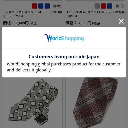
全3色
全3色
【シルク100%】ネクタイレギュラー日本縫製
【シルク100%】ネクタイレギュラー日本縫製
ストライプS&M
小柄S&M
価格：
価格：
7,689円
7,689円
(税込)
(税込)
★2点で1,000円OFF／3点で3,00
★2点で1,000円OFF／3点で3,00
0円OFF対象
0円OFF対象
3.0
（1）