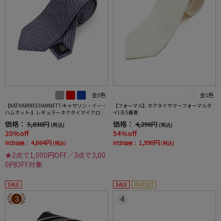
全3色
全1色
【KATHARINEEHAMNETT-キャサリン・イー・
【フォーマル】ネクタイサマーフォーマルタ
ハムネット-】レギュラーネクタイマイクロパ
イI.B.S春夏
ターンシルク100%7.5cm巾
価格：
価格：
5,830円
4,290円
(税込)
(税込)
20%off
54%off
4,664円
1,990円
WEB価格：
(税込)
WEB価格：
(税込)
★2点で1,000円OFF／3点で3,00
0円OFF対象
SALE
SALE
OUTLET
3
4