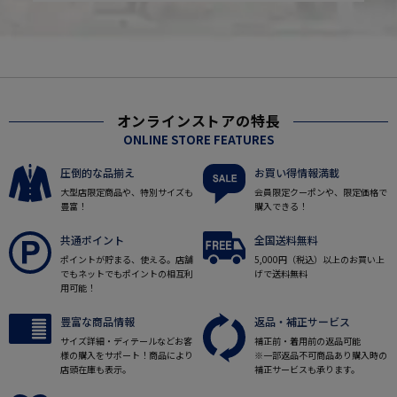
オンラインストアの特長
ONLINE STORE FEATURES
圧倒的な品揃え
お買い得情報満載
大型店限定商品や、特別サイズも
会員限定クーポンや、限定価格で
豊富！
購入できる！
共通ポイント
全国送料無料
ポイントが貯まる、使える。店舗
5,000円（税込）以上のお買い上
でもネットでもポイントの相互利
げで送料無料
用可能！
豊富な商品情報
返品・補正サービス
サイズ詳細・ディテールなどお客
補正前・着用前の返品可能
様の購入をサポート！商品により
※一部返品不可商品あり購入時の
店頭在庫も表示。
補正サービスも承ります。