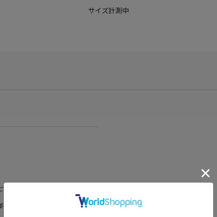
サイズ計測中
ございますが、予めご了承くださいま
部販売価格およびセール内容が異なる場