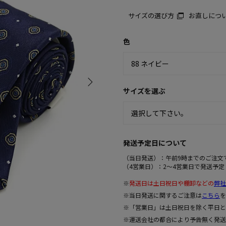
サイズの選び方
お直しにつ
色
サイズを選ぶ
発送予定日について
（当日発送）：午前9時までのご注文
（4営業日）：2～4営業日で発送予定
※
発送日は土日祝日や棚卸などの
弊社
※当日発送に関するご注意は
こちら
を
※「営業日」は土日祝日を除く平日と
※運送会社の都合により予告無く発送