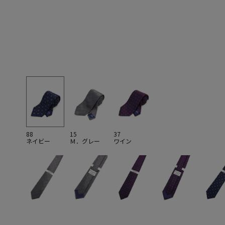
88
15
37
ネイビー
Ｍ．グレー
ワイン