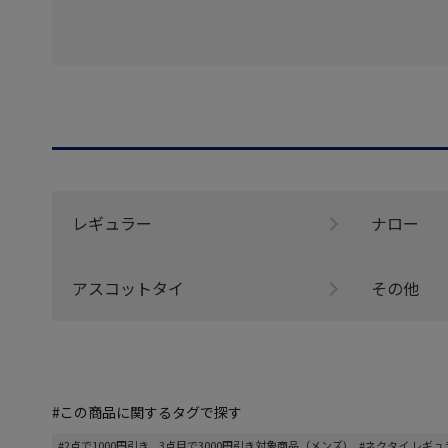
レギュラー
ナロー
アスコットタイ
その他
#この商品に関するタグで探す
#2点で1000円引き、3点目で3000円引き対象商品（メンズ)
#ネクタイ レギュ