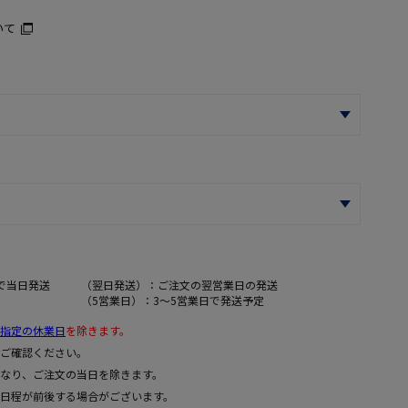
いて
で当日発送
（翌日発送）：ご注文の翌営業日の発送
（5営業日）：3～5営業日で発送予定
指定の休業日
を除きます。
ご確認ください。
なり、ご注文の当日を除きます。
日程が前後する場合がございます。