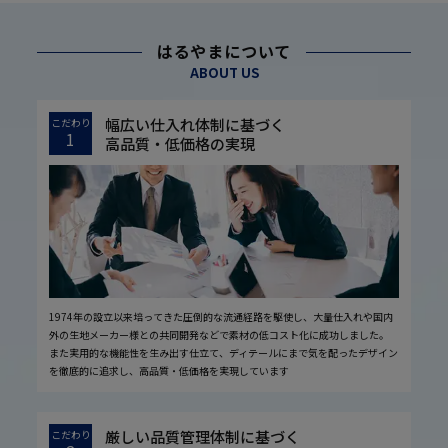
はるやまについて
ABOUT US
幅広い仕入れ体制に基づく
こだわり
1
高品質・低価格の実現
1974年の設立以来培ってきた圧倒的な流通経路を駆使し、大量仕入れや国内
外の生地メーカー様との共同開発などで素材の低コスト化に成功しました。
また実用的な機能性を生み出す仕立て、ディテールにまで気を配ったデザイン
を徹底的に追求し、高品質・低価格を実現しています
厳しい品質管理体制に基づく
こだわり