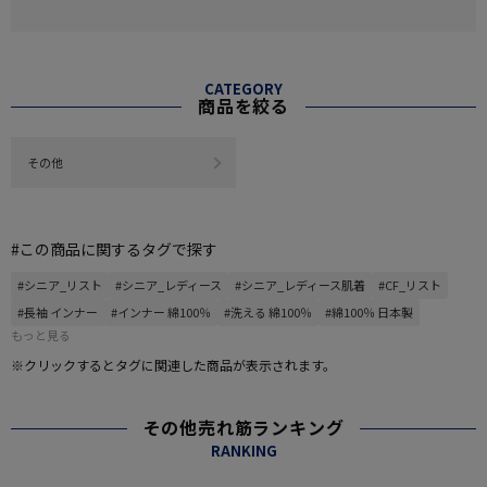
CATEGORY
商品を絞る
その他
#この商品に関するタグで探す
#シニア_リスト
#シニア_レディース
#シニア_レディース肌着
#CF_リスト
#長袖 インナー
#インナー 綿100％
#洗える 綿100％
#綿100％ 日本製
もっと見る
※クリックするとタグに関連した商品が表示されます。
その他売れ筋ランキング
RANKING