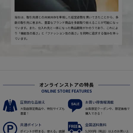
当社は、取引先様との共栄共存を重視した経営姿勢を貫いてきたことから、多
数の取引先に恵まれ、豊富なブランド商品を多数取り揃えることが可能になっ
ています。また、仕入れ先と一体になった商品開発がかのうであり、これによ
り「機能性の高さ」と「ファッション性の高さ」を同時に追求する強みを持っ
ています。
オンラインストアの特長
ONLINE STORE FEATURES
圧倒的な品揃え
お買い得情報満載
大型店限定商品や、特別サイズも
会員限定クーポンや、限定価格で
豊富！
購入できる！
共通ポイント
全国送料無料
ポイントが貯まる、使える。店舗
5,000円（税込）以上のお買い上