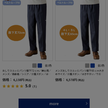
全2色
全2色
おしりスルッとパンツ股下72ｃｍ／紳士用／
メンズおしりスルッとパンツ股下65ｃｍ大き
メンズ／高齢者／シニア／介護ズボン／はき
めサイズ／介護ズボン／はきやすい／ウエス
やすい／ウエストゴム／敬老の日／ギフト／
トゴム／敬老の日／ギフト／プレゼント【C
価格：
価格：
6,138円
6,578円
(税込)
(税込)
プレゼント【CF】
F】
5.0
（1）
more