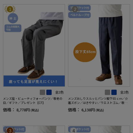
1
2
全2色
全2色
メンズ座・ビューティフォーパンツ／敬老の
メンズおしりスルッとパンツ股下65ｃｍ／介
日／ギフト／プレゼント【CF】
護ズボン／はきやすい／ウエストゴム／敬老
の日／ギフト／プレゼント【CF】
価格：
価格：
8,778円
6,138円
(税込)
(税込)
3
4