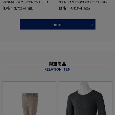
／敬老の日／ギフト／プレゼント【CF】
ストレッチパジャマ３大きめサイズ／婦人用
／レディース／高齢者／シニア／通年／オー
価格：
価格：
2,728円
4,818円
(税込)
(税込)
ルシーズン／寝巻／着脱しやすい／名前記入
欄付／プレゼント／ギフト【CF】
more
関連商品
RELATION ITEM