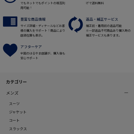
でもネットでもポイントの相互利
げで送料無料
用可能！
豊富な商品情報
返品・補正サービス
サイズ詳細・ディテールなどお客
補正前・着用前の返品可能
様の購入をサポート！商品により
※一部返品不可商品あり購入時の
店頭在庫も表示。
補正サービスも承ります。
アフターケア
全国のはるやま店舗が、購入後も
安心サポート
カテゴリー
メンズ
スーツ
ジャケット
コート
スラックス