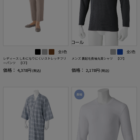
全3色
全2色
レディース しわになりにくいストレッチフリ
メンズ 裏起毛長袖丸首シャツ 【CF】
ーパンツ 【CF】
価格：
価格：
4,378円
2,178円
(税込)
(税込)