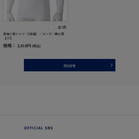
全1色
長袖Ｕ首シャツ（2枚組）／メンズ／紳士用
【CF】
価格：
2,618円
(税込)
more
OFFICIAL SNS