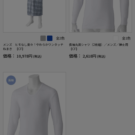
全2色
全1色
メンズ ヒモなし楽々！やわらかワンタッチ
長袖丸首シャツ（2枚組）／メンズ／紳士用
ねまき 【CF】
【CF】
価格：
価格：
10,978円
2,618円
(税込)
(税込)