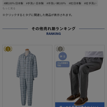
#綿100％ 日本製
#手洗い 日本製
#手洗い 綿100％
#枕 日本製
#枕 手洗い
もっと見る
※クリックするとタグに関連した商品が表示されます。
その他売れ筋ランキング
RANKING
1
2