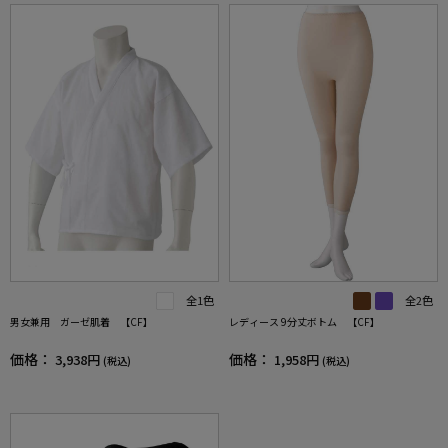
全1色
全2色
男女兼用 ガーゼ肌着 【CF】
レディース 9分丈ボトム 【CF】
価格：
価格：
3,938円
1,958円
(税込)
(税込)