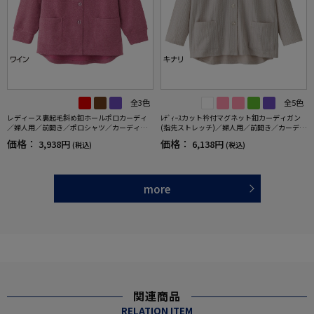
全3色
全5色
レディース裏起毛斜め釦ホールポロカーディ
ﾚﾃﾞｨｰｽカット衿付マグネット釦カーディガン
／婦人用／前開き／ポロシャツ／カーディガ
(指先ストレッチ)／婦人用／前開き／カーディ
ン【CF】
ガン【CF】
価格：
価格：
3,938円
6,138円
(税込)
(税込)
more
関連商品
RELATION ITEM