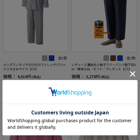
全2色
全3色
メンズワンタッチのびのびストレッチパジャ
レディース裏起毛小格子フリーパンツ股下60c
マ２大きめサイズ【CF】
m／敬老の日／ギフト／プレゼント【CF】
価格：
価格：
4,818円
3,278円
(税込)
(税込)