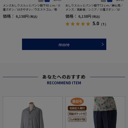
メンズおしりスルッとパンツ股下65ｃｍ／介
おしりスルッとパンツ股下72ｃｍ／紳士用／
護ズボン／はきやすい／ウエストゴム／敬老
メンズ／高齢者／シニア／介護ズボン／はき
の日／ギフト／プレゼント【CF】
やすい／ウエストゴム／敬老の日／ギフト／
価格：
価格：
6,138円
6,138円
(税込)
(税込)
プレゼント【CF】
5.0
（1）
more
あなたへのおすすめ
RECOMMEND ITEM