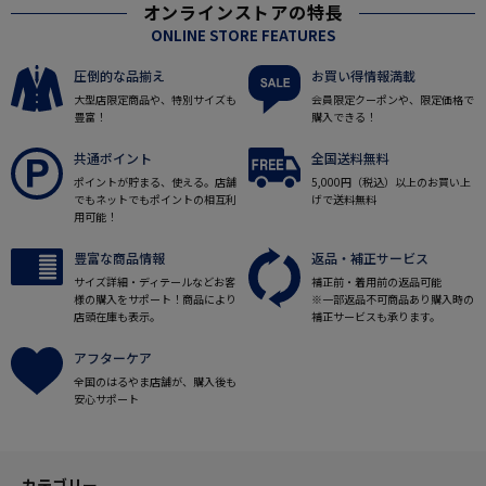
オンラインストアの特長
ONLINE STORE FEATURES
圧倒的な品揃え
お買い得情報満載
大型店限定商品や、特別サイズも
会員限定クーポンや、限定価格で
豊富！
購入できる！
共通ポイント
全国送料無料
ポイントが貯まる、使える。店舗
5,000円（税込）以上のお買い上
でもネットでもポイントの相互利
げで送料無料
用可能！
豊富な商品情報
返品・補正サービス
サイズ詳細・ディテールなどお客
補正前・着用前の返品可能
様の購入をサポート！商品により
※一部返品不可商品あり購入時の
店頭在庫も表示。
補正サービスも承ります。
アフターケア
全国のはるやま店舗が、購入後も
安心サポート
カテゴリー