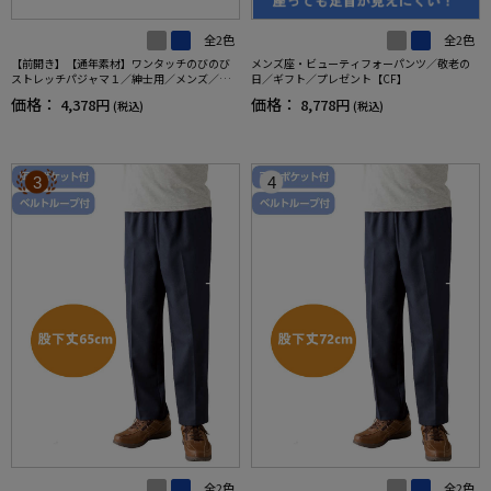
全2色
全2色
【前開き】【通年素材】ワンタッチのびのび
メンズ座・ビューティフォーパンツ／敬老の
ストレッチパジャマ１／紳士用／メンズ／高
日／ギフト／プレゼント【CF】
齢者／シニア／名前記入欄付／後ろ長め／ギ
価格：
価格：
4,378円
8,778円
(税込)
(税込)
フト／プレゼント【CF】
3
4
全2色
全2色