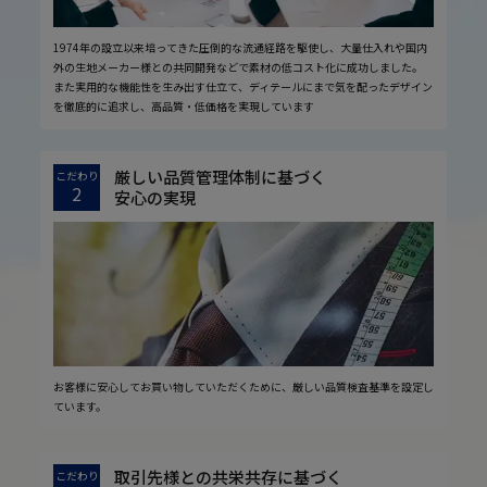
1974年の設立以来培ってきた圧倒的な流通経路を駆使し、大量仕入れや国内
外の生地メーカー様との共同開発などで素材の低コスト化に成功しました。
また実用的な機能性を生み出す仕立て、ディテールにまで気を配ったデザイン
を徹底的に追求し、高品質・低価格を実現しています
厳しい品質管理体制に基づく
こだわり
2
安心の実現
お客様に安心してお買い物していただくために、厳しい品質検査基準を設定し
ています。
取引先様との共栄共存に基づく
こだわり