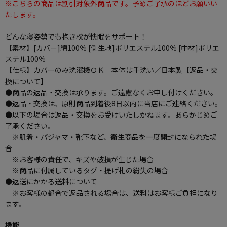
※こちらの商品は割引対象外商品です。予めご了承のほどお願いい
たします。
どんな寝姿勢でも抱き枕が快眠をサポート！
【素材】[カバー]綿100％ [側生地]ポリエステル100％ [中材]ポリエ
ステル100％
【仕様】カバーのみ洗濯機ＯＫ 本体は手洗い／日本製【返品・交
換について】
●商品の返品・交換は承ります。ご遠慮なくお申し付けください。
●返品・交換は、原則商品到着後8日以内に当店にご連絡ください。
●以下の場合は返品・交換をお受けいたしかねます。あらかじめご
了承ください。
※肌着・パジャマ・靴下など、衛生商品を一度開封になられた場
合
※お客様の責任で、キズや破損が生じた場合
※商品に付属しているタグ・提げ札の紛失の場合
●返送にかかる送料について
※お客様の都合で返品される場合は、送料はお客様ご負担になり
ます。
機能