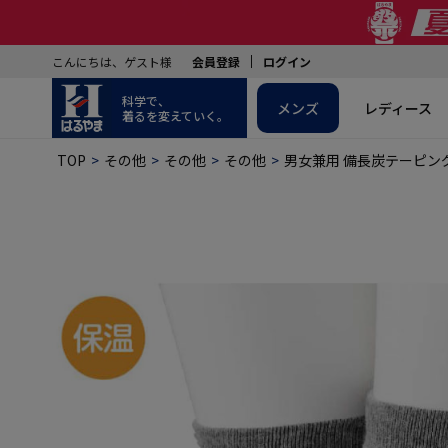
こんにちは、ゲスト様
会員登録
ログイン
科学で、
メンズ
レディース
着るを変えていく。
TOP
その他
その他
その他
男女兼用 備長炭テーピン