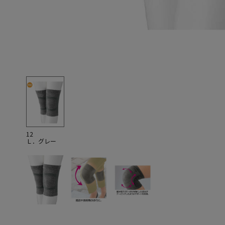
12
Ｌ．グレー