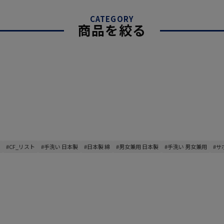
CATEGORY
商品を絞る
#CF_リスト
#手洗い 日本製
#日本製 綿
#男女兼用 日本製
#手洗い 男女兼用
#サ