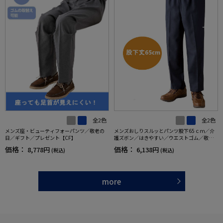
全2色
全2色
メンズ座・ビューティフォーパンツ／敬老の
メンズおしりスルッとパンツ股下65ｃｍ／介
日／ギフト／プレゼント【CF】
護ズボン／はきやすい／ウエストゴム／敬老
の日／ギフト／プレゼント【CF】
価格：
価格：
8,778円
6,138円
(税込)
(税込)
more