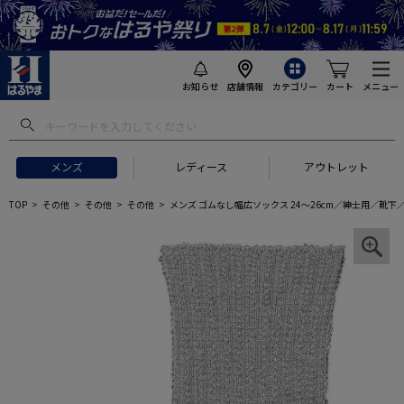
お知らせ
店舗情報
カテゴリー
カート
メニュー
メンズ
レディース
アウトレット
TOP
その他
その他
その他
メンズ ゴムなし幅広ソックス 24～26cm／紳士用／