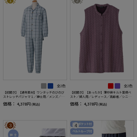
1
2
全2色
全2色
【前開き】【通年素材】ワンタッチのびのび
【前開き】【あったか】薄中綿キルト葉柄ベ
ストレッチパジャマ１／紳士用／メンズ／高
スト／婦人用／レディース／高齢者／シニア
齢者／シニア／名前記入欄付／後ろ長め／ギ
／秋冬／洗濯OK／自宅で洗える／名前記入欄
価格：
価格：
4,378円
4,378円
(税込)
(税込)
フト／プレゼント【CF】
付／両脇ポケット／お出かけ／ギフト【CF】
3
4