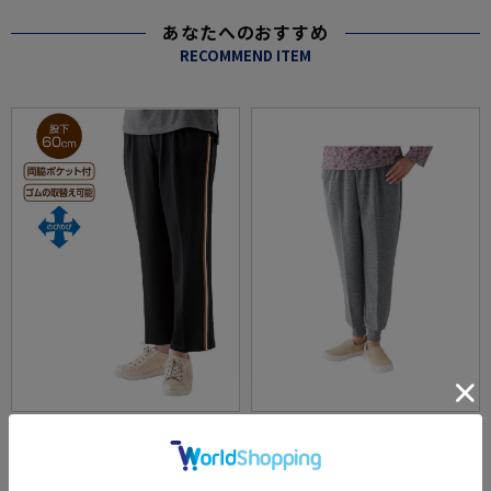
あなたへのおすすめ
RECOMMEND ITEM
全2色
全2色
レディースおしりスルッとらくらくライン入
レディースおしりスルッとニットホッピング
りパンツ／婦人用／介護ズボン／はきやすい
パンツ／婦人用／介護ズボン／はきやすい／
／ウエストゴム／敬老の日／ギフト／プレゼ
ウエストゴム【CF】