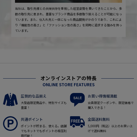
当社は、取引先様との共栄共存を重視した経営姿勢を貫いてきたことから、多
数の取引先に恵まれ、豊富なブランド商品を多数取り揃えることが可能になっ
ています。また、仕入れ先と一体になった商品開発がかのうであり、これによ
り「機能性の高さ」と「ファッション性の高さ」を同時に追求する強みを持っ
ています。
オンラインストアの特長
ONLINE STORE FEATURES
圧倒的な品揃え
お買い得情報満載
大型店限定商品や、特別サイズも
会員限定クーポンや、限定価格で
豊富！
購入できる！
共通ポイント
全国送料無料
ポイントが貯まる、使える。店舗
5,000円（税込）以上のお買い上
でもネットでもポイントの相互利
げで送料無料
用可能！