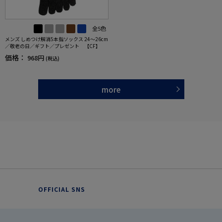
全5色
メンズ しめつけ解消5本指ソックス 24～26cm
／敬老の日／ギフト／プレゼント 【CF】
価格：
968円
(税込)
more
OFFICIAL SNS