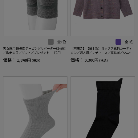
全1色
全1色
男女兼用 備長炭テーピングサポーター(2枚組)
【前開き】【日本製】ミックス花柄カーディ
／敬老の日／ギフト／プレゼント 【CF】
ガン／婦人用／レディース／高齢者／シニア
／名前記入欄付／大きめボタン／身幅ゆった
価格：
価格：
1,848円
3,300円
(税込)
(税込)
り／ギフト／プレゼント 【CF】