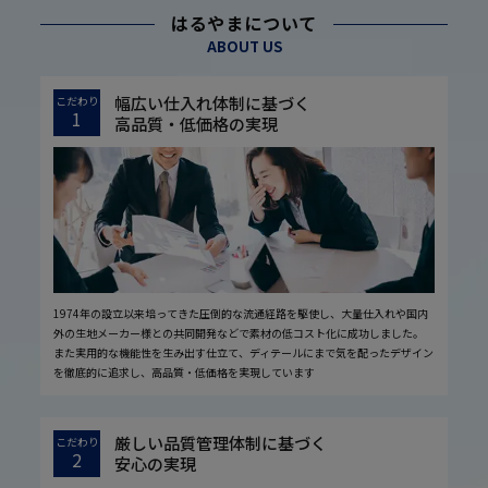
はるやまについて
ABOUT US
幅広い仕入れ体制に基づく
こだわり
1
高品質・低価格の実現
1974年の設立以来培ってきた圧倒的な流通経路を駆使し、大量仕入れや国内
外の生地メーカー様との共同開発などで素材の低コスト化に成功しました。
また実用的な機能性を生み出す仕立て、ディテールにまで気を配ったデザイン
を徹底的に追求し、高品質・低価格を実現しています
厳しい品質管理体制に基づく
こだわり
2
安心の実現