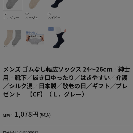
12
52
89
Ｌ．グレー
ベージュ
ネイビー
メンズ ゴムなし幅広ソックス 24～26cm／紳士
用／靴下／履き口ゆったり／はきやすい／介護
／シルク混／日本製／敬老の日／ギフト／プレ
ゼント 【CF】（Ｌ．グレー）
1,078円
(税込)
価格：
商品番号：
CHS0000592