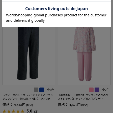
価格：
価格：
4,378円
4,378円
(税込)
(税込)
ント【CF】
全2色
全2色
レディースおしりスルッとらくらくハイテン
【年間素材】【前開き】ワンタッチのびのび
ションパンツ／婦人用／介護ズボン／はきや
ストレッチパジャマ４／婦人用／レディース
すい／ウエストゴム／敬老の日／ギフト／プ
／高齢者／シニア／名前記入欄付／後ろ長め
価格：
価格：
4,378円
4,378円
(税込)
(税込)
レゼント【CF】
／脱ぎ着しやすい／手口・足口ゴム【CF】
5.0
（3）