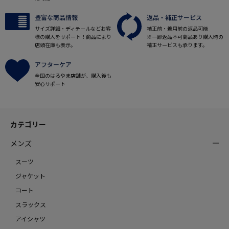
豊富な商品情報
返品・補正サービス
サイズ詳細・ディテールなどお客
補正前・着用前の返品可能
様の購入をサポート！商品により
※一部返品不可商品あり購入時の
店頭在庫も表示。
補正サービスも承ります。
アフターケア
全国のはるやま店舗が、購入後も
安心サポート
カテゴリー
メンズ
スーツ
ジャケット
コート
スラックス
アイシャツ