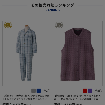
その他売れ筋ランキング
RANKING
1
2
全2色
全2色
【前開き】【通年素材】ワンタッチのびのび
【前開き】【あったか】薄中綿キルト葉柄ベ
ストレッチパジャマ１／紳士用／メンズ／高
スト／婦人用／レディース／高齢者／シニア
齢者／シニア／名前記入欄付／後ろ長め／ギ
／秋冬／洗濯OK／自宅で洗える／名前記入欄
価格：
価格：
4,378円
4,378円
(税込)
(税込)