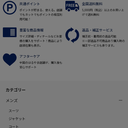
共通ポイント
全国送料無料
ポイントが貯まる、使える。店舗
5,000円（税込）以上のお買い上
でもネットでもポイントの相互利
げで送料無料
用可能！
豊富な商品情報
返品・補正サービス
サイズ詳細・ディテールなどお客
補正前・着用前の返品可能
様の購入をサポート！商品により
※一部返品不可商品あり購入時の
店頭在庫も表示。
補正サービスも承ります。
アフターケア
全国のはるやま店舗が、購入後も
安心サポート
カテゴリー
メンズ
スーツ
ジャケット
コート