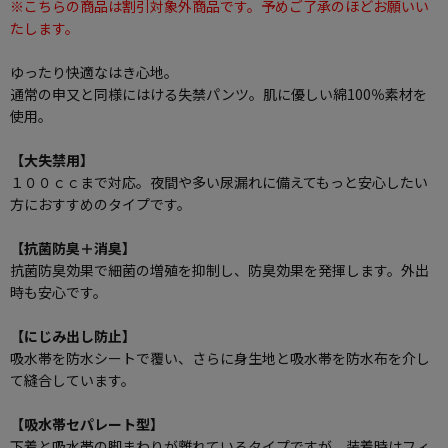
※こちらの商品は割引対象外商品です。予めご了承のほどお願いい
たします。
ゆったり快適なはき心地。
通常の申又と同様にはける失禁パンツ。肌に優しい綿100％素材を
使用。
【大失禁用】
１００ｃｃまで対応。夜間や多い尿漏れに備えてもっと安心したい
方におすすめのタイプです。
【抗菌防臭＋消臭】
抗菌防臭効果で細菌の増殖を抑制し、防臭効果を発揮します。外出
時も安心です。
【にじみ出し防止】
吸水帯を防水シートで覆い、さらに身生地と吸水帯を防水布を介し
て縫合しています。
【吸水帯セパレート型】
下着と吸水帯の脚まわりが離れているタイプですが、装着時はフィ