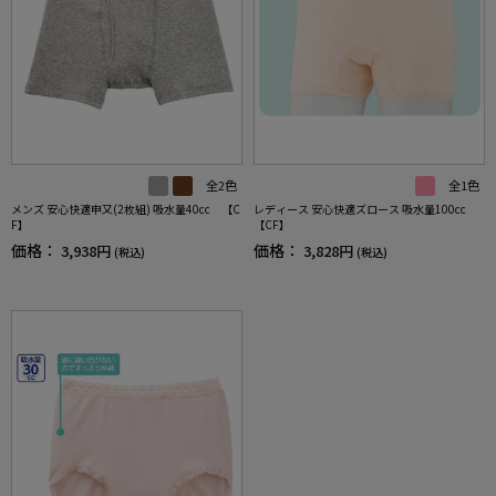
全2色
全1色
メンズ 安心快適申又(2枚組) 吸水量40cc 【C
レディース 安心快適ズロース 吸水量100cc
F】
【CF】
価格：
価格：
3,938円
3,828円
(税込)
(税込)