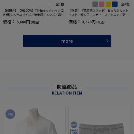
全1色
全4色
【前開き】【綿100%】7分袖ホックシャツ(2
【秋冬】【両脇裾スリッド】あったかカット
枚組)１大きめサイズ／紳士用／メンズ／高齢
ベスト／婦人用／レディース／シニア／高齢
者／シニア／抗菌防臭／腰曲がり／後ろ長め
者／おしゃれ／ギフト／プレゼント【CF】
価格：
価格：
3,608円
4,378円
(税込)
(税込)
／ラグラン袖／脱ぎやすい／着やすい／肌着
／インナー／ギフト／プレゼント【CF】
more
関連商品
RELATION ITEM