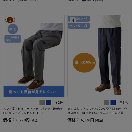
フト／プレゼント【CF】
付／両脇ポケット／お出かけ／ギフト【CF】
3
4
全2色
全2色
メンズ座・ビューティフォーパンツ／敬老の
メンズおしりスルッとパンツ股下65ｃｍ／介
日／ギフト／プレゼント【CF】
護ズボン／はきやすい／ウエストゴム／敬老
の日／ギフト／プレゼント【CF】
価格：
価格：
8,778円
6,138円
(税込)
(税込)