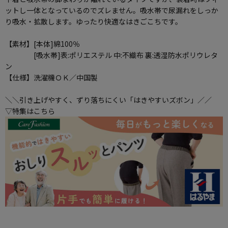
ットし一体となっているのでズレません。吸水帯で尿漏れをしっか
り吸水・拡散します。ゆったり快適なはきごこちです。
【素材】[本体]綿100％
[吸水帯]表:ポリエステル 中:不織布 裏:透湿防水ポリウレタ
ン
【仕様】洗濯機ＯＫ／中国製
＼＼引き上げやすく、ずり落ちにくい「はきやすいズボン」／／
▽特集はこちら