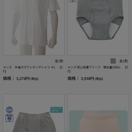
全1色
全1色
メンズ 半袖大寸ワンタッチシャツ ４L 【C
メンズ 安心快適ブリーフ 吸水量100cc 【C
F】
F】
価格：
価格：
3,278円
3,938円
(税込)
(税込)