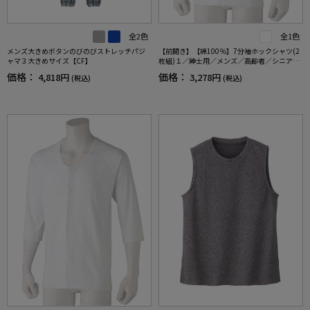
全2色
全1色
メンズ大きめボタンのびのびストレッチパジ
【前開き】【綿100％】7分袖ホックシャツ(2
ャマ３大きめサイズ【CF】
枚組)１／紳士用／メンズ／高齢者／シニア／
肌着／インナー／抗菌防臭／後ろ長め／ラグ
価格：
価格：
4,818円
3,278円
(税込)
(税込)
ラン袖／脱ぎやすい／着やすい／腰曲がり／
ギフト／プレゼント【CF】