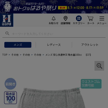
お知らせ
店舗情報
カテゴリー
カート
メニュー
メンズ
レディース
アウトレット
TOP
その他
その他
その他
メンズ 安心快適申又 吸水量100cc 【CF】