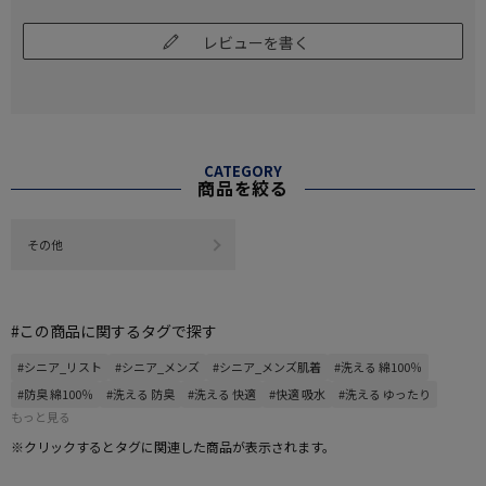
レビューを書く
CATEGORY
商品を絞る
その他
#この商品に関するタグで探す
#シニア_リスト
#シニア_メンズ
#シニア_メンズ肌着
#洗える 綿100％
#防臭 綿100％
#洗える 防臭
#洗える 快適
#快適 吸水
#洗える ゆったり
もっと見る
※クリックするとタグに関連した商品が表示されます。