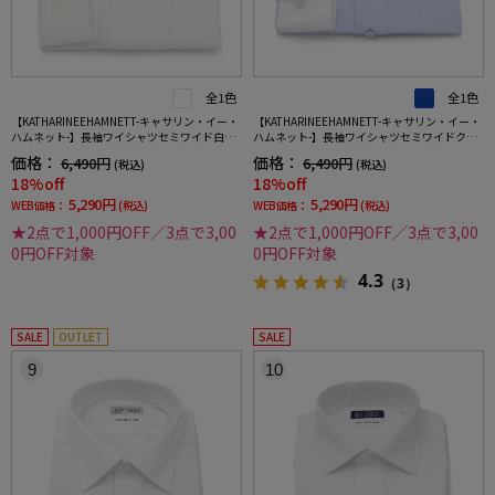
全1色
全1色
【KATHARINEEHAMNETT-キャサリン・イー・
【KATHARINEEHAMNETT-キャサリン・イー・
ハムネット-】長袖ワイシャツセミワイド白ド
ハムネット-】長袖ワイシャツセミワイドクレ
ビーストライプリサイクル素材使用通年
リック360°ストレッチ吸水速乾無地通年
価格：
価格：
6,490円
6,490円
(税込)
(税込)
18%off
18%off
5,290円
5,290円
WEB価格：
(税込)
WEB価格：
(税込)
★2点で1,000円OFF／3点で3,00
★2点で1,000円OFF／3点で3,00
0円OFF対象
0円OFF対象
4.3
（3）
SALE
OUTLET
SALE
9
10