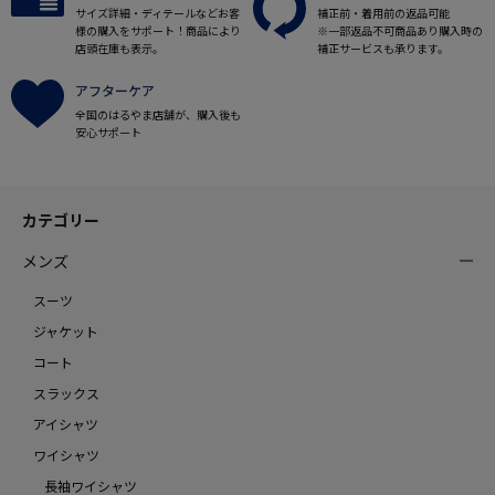
サイズ詳細・ディテールなどお客
補正前・着用前の返品可能
様の購入をサポート！商品により
※一部返品不可商品あり購入時の
店頭在庫も表示。
補正サービスも承ります。
アフターケア
全国のはるやま店舗が、購入後も
安心サポート
カテゴリー
メンズ
スーツ
ジャケット
コート
スラックス
アイシャツ
ワイシャツ
長袖ワイシャツ