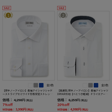
SALE
SALE
1
2
全3色
全3色
【完全ノーアイロン】長袖アイシャツシャド
【高通気/完全ノーアイロン】長袖アイシャツ
ーストライプセミワイド形態安定ストレッチ
DRYAIR生地【べとつき軽減】ドライエアース
吸汗速乾ワイシャツ通年
トライプ調セミワイド別布ストライプ形態安
価格：
価格：
4,290円
6,259円
(税込)
(税込)
定ストレッチ防汚効果吸汗速乾ワイシャツ春
7%off
20%off
夏
3,990円
4,990円
WEB価格：
(税込)
WEB価格：
(税込)