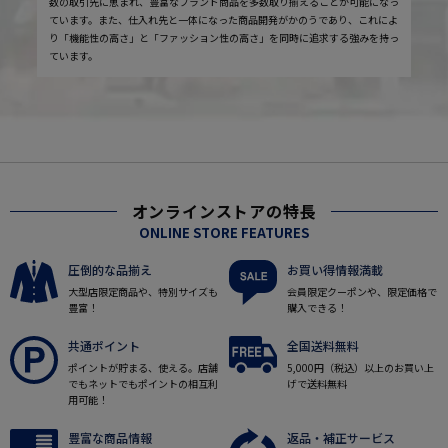
数の取引先に恵まれ、豊富なブランド商品を多数取り揃えることが可能になっ
ています。また、仕入れ先と一体になった商品開発がかのうであり、これによ
り「機能性の高さ」と「ファッション性の高さ」を同時に追求する強みを持っ
ています。
オンラインストアの特長
ONLINE STORE FEATURES
圧倒的な品揃え
お買い得情報満載
大型店限定商品や、特別サイズも
会員限定クーポンや、限定価格で
豊富！
購入できる！
共通ポイント
全国送料無料
ポイントが貯まる、使える。店舗
5,000円（税込）以上のお買い上
でもネットでもポイントの相互利
げで送料無料
用可能！
豊富な商品情報
返品・補正サービス