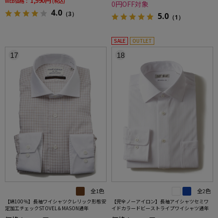
1,990円
WEB価格：
(税込)
0円OFF対象
4.0
（3）
5.0
（1）
SALE
OUTLET
17
18
全1色
全2色
【綿100％】長袖ワイシャツクレリック形態安
【完全ノーアイロン】長袖アイシャツセミワ
定加工チェックSTOVEL＆MASON通年
イドカラードビーストライプワイシャツ通年