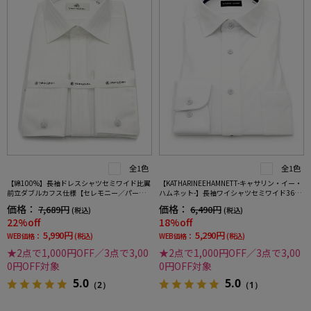
全1色
全1色
【綿100%】長袖ドレスシャツセミワイド比翼
【KATHARINEEHAMNETT-キャサリン・イー・
前立ダブルカフス仕様【セレモニー／パーテ
ハムネット-】長袖ワイシャツセミワイド360°
ィー】ホワイトストライプワイシャツ通年YU
ストレッチ吸水速乾無地通年
価格：
価格：
7,689円
6,490円
(税込)
(税込)
MIKATSURA
22%off
18%off
5,990円
5,290円
WEB価格：
(税込)
WEB価格：
(税込)
★2点で1,000円OFF／3点で3,00
★2点で1,000円OFF／3点で3,00
0円OFF対象
0円OFF対象
5.0
5.0
（2）
（1）