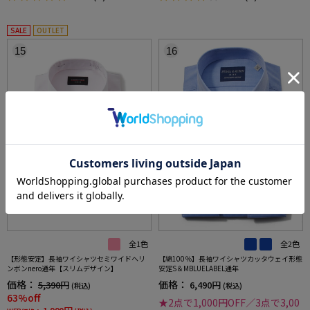
SALE
OUTLET
15
16
全1色
全2色
【形態安定】長袖ワイシャツセミワイドヘリ
【綿100％】長袖ワイシャツカッタウェイ形態
ンボンnero通年【スリムデザイン】
安定S＆MBLUELABEL通年
価格：
価格：
5,390円
6,490円
(税込)
(税込)
63%off
★2点で1,000円OFF／3点で3,00