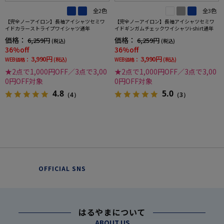
全2色
全3色
【完全ノーアイロン】長袖アイシャツセミワ
【完全ノーアイロン】長袖アイシャツセミワ
イドカラーストライプワイシャツ通年
イドギンガムチェックワイシャツi-shirt通年
価格：
価格：
6,259円
6,259円
(税込)
(税込)
36%off
36%off
3,990円
3,990円
WEB価格：
(税込)
WEB価格：
(税込)
★2点で1,000円OFF／3点で3,00
★2点で1,000円OFF／3点で3,00
0円OFF対象
0円OFF対象
4.8
5.0
（4）
（3）
OFFICIAL SNS
はるやまについて
ABOUT US