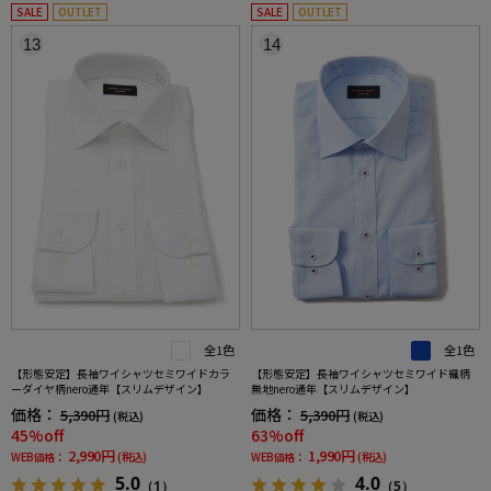
SALE
OUTLET
SALE
OUTLET
13
14
全1色
全1色
【形態安定】長袖ワイシャツセミワイドカラ
【形態安定】長袖ワイシャツセミワイド織柄
ーダイヤ柄nero通年【スリムデザイン】
無地nero通年【スリムデザイン】
価格：
価格：
5,390円
5,390円
(税込)
(税込)
45%off
63%off
2,990円
1,990円
WEB価格：
(税込)
WEB価格：
(税込)
5.0
4.0
（1）
（5）