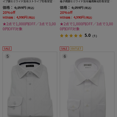
イプ調セミワイド別布ストライプ形態安定ス
格子柄調セミワイド別布織柄無地形態安定ス
トレッチ防汚効果吸汗速乾ワイシャツ通年
トレッチ防汚効果吸汗速乾ワイシャツ通年
価格：
価格：
6,259円
6,259円
(税込)
(税込)
20%off
20%off
4,990円
4,990円
WEB価格：
(税込)
WEB価格：
(税込)
★2点で1,000円OFF／3点で3,00
★2点で1,000円OFF／3点で3,00
0円OFF対象
0円OFF対象
5.0
（1）
SALE
SALE
OUTLET
5
6