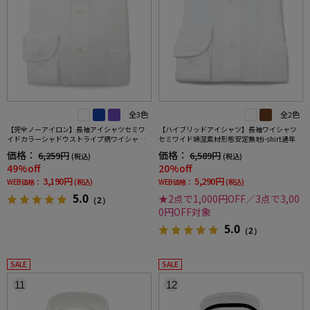
全3色
全2色
【完全ノーアイロン】長袖アイシャツセミワ
【ハイブリッドアイシャツ】長袖ワイシャツ
イドカラーシャドウストライプ柄ワイシャツi-
セミワイド綿混素材形態安定無地i-shirt通年
shirt通年
価格：
価格：
6,259円
6,589円
(税込)
(税込)
49%off
20%off
3,190円
5,290円
WEB価格：
(税込)
WEB価格：
(税込)
5.0
★2点で1,000円OFF／3点で3,00
（2）
0円OFF対象
5.0
（2）
SALE
SALE
11
12