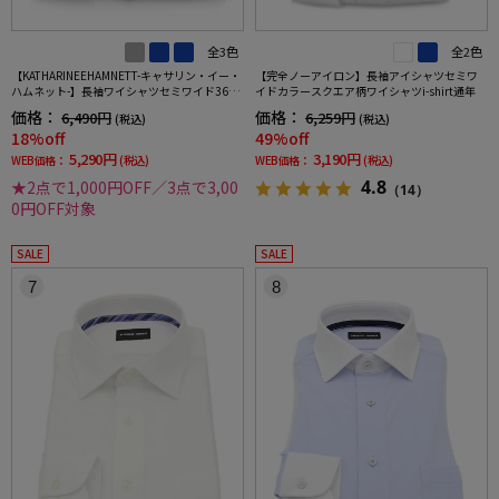
全3色
全2色
【KATHARINEEHAMNETT-キャサリン・イー・
【完全ノーアイロン】長袖アイシャツセミワ
ハムネット-】長袖ワイシャツセミワイド360°
イドカラースクエア柄ワイシャツi-shirt通年
ストレッチ吸水速乾ストライプ通年
価格：
価格：
6,490円
6,259円
(税込)
(税込)
18%off
49%off
5,290円
3,190円
WEB価格：
(税込)
WEB価格：
(税込)
4.8
★2点で1,000円OFF／3点で3,00
（14）
0円OFF対象
SALE
SALE
7
8