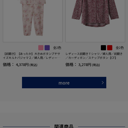
全2色
全2色
【前開き】【あったか】大きめボタンプチサ
レディース前開きＴシャツ／婦人用／前開き
イズキルトパジャマ２／婦人用／レディース
／カーディガン／スナップボタン【CF】
／シニア／高齢者／名前記入欄付／留めやす
価格：
価格：
4,378円
3,278円
(税込)
(税込)
い／秋冬／ギフト／プレゼント【CF】
more
関連商品