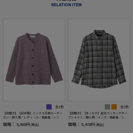
RELATION ITEM
全1色
全2色
【前開き】【日本製】ミックス花柄カーディ
【前開き】【あったか】起毛ワンタッチテー
ガン／婦人用／レディース／高齢者／シニア
プシャツ２／紳士用／メンズ／高齢者／シニ
／名前記入欄付／大きめボタン／身幅ゆった
ア／秋冬／名前記入欄付／施設／入居／後ろ
価格：
価格：
3,300円
5,478円
(税込)
(税込)
り／ギフト／プレゼント 【CF】
長め／ギフト／プレゼント 【CF】