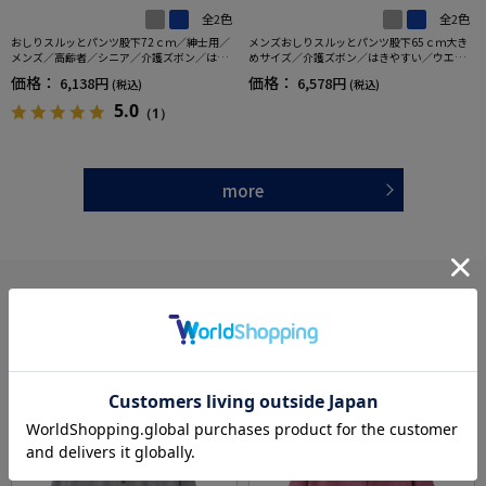
全2色
全2色
おしりスルッとパンツ股下72ｃｍ／紳士用／
メンズおしりスルッとパンツ股下65ｃｍ大き
メンズ／高齢者／シニア／介護ズボン／はき
めサイズ／介護ズボン／はきやすい／ウエス
やすい／ウエストゴム／敬老の日／ギフト／
トゴム／敬老の日／ギフト／プレゼント【C
価格：
価格：
6,138円
6,578円
(税込)
(税込)
プレゼント【CF】
F】
5.0
（1）
more
あなたへのおすすめ
RECOMMEND ITEM