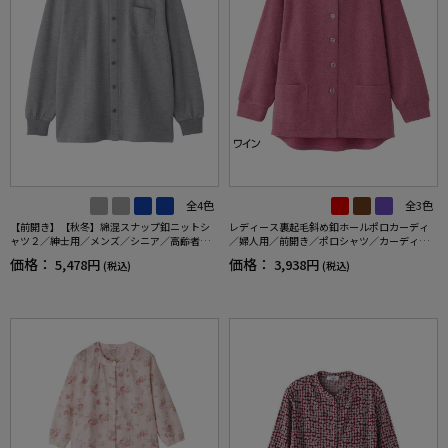
全4色
全3色
【前開き】【秋冬】綿混スナップ釦ニットシ
レディース裏起毛斜め釦ホールポロカーディ
ャツ２／紳士用／メンズ／シニア／高齢者／
／婦人用／前開き／ポロシャツ／カーディガ
スナップボタン／着脱簡単／名前記入欄付／
ン【CF】
価格：
価格：
5,478円
3,938円
(税込)
(税込)
胸ポケット／秋冬／プレゼント／ギフト【C
F】