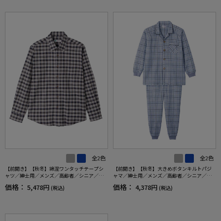
全2色
全2色
【前開き】【秋冬】綿混ワンタッチテープシ
【前開き】【秋冬】大きめボタンキルトパジ
ャツ／紳士用／メンズ／高齢者／シニア／名
ャマ／紳士用／メンズ／高齢者／シニア／寝
前記入欄付／介護／入居／ギフト／プレゼン
巻／ラグラン袖／ギフト／プレゼント 【C
価格：
価格：
5,478円
4,378円
(税込)
(税込)
ト 【CF】
F】