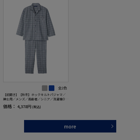
全2色
【前開き】【秋冬】ホックキルトパジャマ／
紳士用／メンズ／高齢者／シニア／洗濯機OK
／ホックボタン／ギフト／プレゼント 【C
価格：
4,378円
(税込)
F】
more