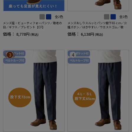
全2色
全2色
メンズ座・ビューティフォーパンツ／敬老の
メンズおしりスルッとパンツ股下65ｃｍ／介
日／ギフト／プレゼント【CF】
護ズボン／はきやすい／ウエストゴム／敬老
の日／ギフト／プレゼント【CF】
価格：
価格：
8,778円
6,138円
(税込)
(税込)
3
4