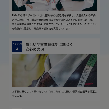
1974年の設立以来培ってきた圧倒的な流通経路を駆使し、大量仕入れや国内
外の生地メーカー様との共同開発などで素材の低コスト化に成功しました。
また実用的な機能性を生み出す仕立て、ディテールにまで気を配ったデザイン
を徹底的に追求し、高品質・低価格を実現しています
厳しい品質管理体制に基づく
こだわり
2
安心の実現
お客様に安心してお買い物していただくために、厳しい品質検査基準を設定し
ています。