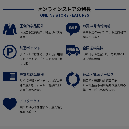
オンラインストアの特長
ONLINE STORE FEATURES
圧倒的な品揃え
お買い得情報満載
大型店限定商品や、特別サイズも
会員限定クーポンや、限定価格で
豊富！
購入できる！
共通ポイント
全国送料無料
ポイントが貯まる、使える。店舗
5,000円（税込）以上のお買い上
でもネットでもポイントの相互利
げで送料無料
用可能！
豊富な商品情報
返品・補正サービス
サイズ詳細・ディテールなどお客
補正前・着用前の返品可能
様の購入をサポート！商品により
※一部返品不可商品あり購入時の
店頭在庫も表示。
補正サービスも承ります。
アフターケア
全国のはるやま店舗が、購入後も
安心サポート