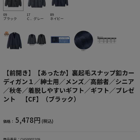
09
17
89
ブラック
Ｃ．グレー
ネイビー
【前開き】【あったか】裏起毛スナップ釦カー
ディガン１／紳士用／メンズ／高齢者／シニア
／秋冬／着脱しやすいギフト／ギフト／プレゼ
ント 【CF】（ブラック）
5,478円
(税込)
価格：
商品番号：
CHS0002209