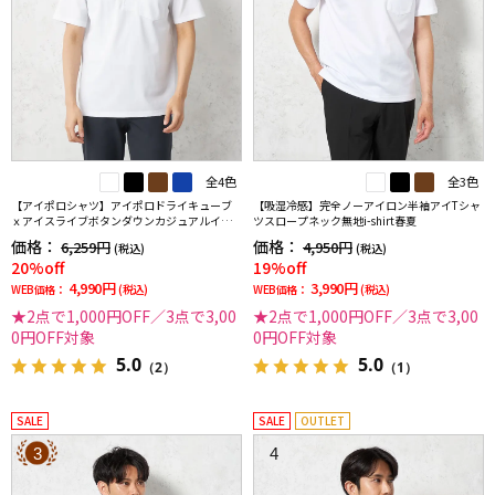
全4色
全3色
【アイポロシャツ】アイポロドライキューブ
【吸湿冷感】完全ノーアイロン半袖アイTシャ
ｘアイスライブボタンダウンカジュアルイン
ツスロープネック無地i-shirt春夏
ナー吸汗速乾抗菌加工ストレッチ形態安定春
価格：
価格：
6,259円
4,950円
(税込)
(税込)
夏
20%off
19%off
4,990円
3,990円
WEB価格：
(税込)
WEB価格：
(税込)
★2点で1,000円OFF／3点で3,00
★2点で1,000円OFF／3点で3,00
0円OFF対象
0円OFF対象
5.0
5.0
（2）
（1）
SALE
SALE
OUTLET
3
4