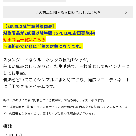
この商品に関するお問い合わせはこちら
【2点目以降半額対象商品】
対象商品が2点目以降半額!?SPECIAL企画実施中!
対象商品一覧はこちら
※価格の安い順に半額の対象になります。
スタンダードなクルーネックの長袖Tシャツ。
程よい厚みのしっかりとした生地感で、一枚着としてもインナーと
しても重宝。
装飾を省いてごくシンプルにまとめており、幅広いコーディネート
に活用できるアイテムです。
当ページのサイズ表に記載している数字は、商品の実寸サイズとなります。
サイズ選択画面に記載している数字あるいはお届けした商品タグに記載している数字は、ヌー
ド寸の目安となりますので、実寸サイズと異なる場合がございます。
機能
【涼しい】