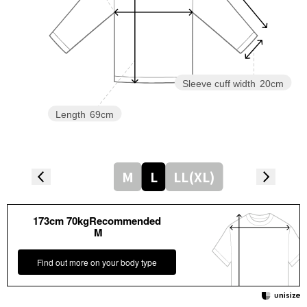
Sleeve cuff width
20cm
Length
69cm
M
L
LL(XL)
173cm 70kgRecommended
M
Find out more on your body type