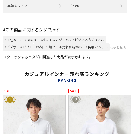
半袖カットソー
その他
#この商品に関するタグで探す
#biz_tshirt
#casual
#オフィスカジュアル・ビジネスカジュアル
#ビズポロ＆ビズT
#2点目半額セール対象商品26SS
#長袖 インナー
もっと見る
※クリックするとタグに関連した商品が表示されます。
カジュアルインナー売れ筋ランキング
RANKING
SALE
SALE
1
2