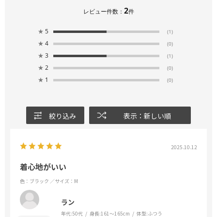
2
レビュー件数：
件
★
5
(1)
★
4
(0)
★
3
(1)
★
2
(0)
★
1
(0)
絞り込み
表示：新しい順
2025.10.12
着心地がいい
色：ブラック
／サイズ：M
ラン
年代:
50代
身長:
161～165cm
体型:
ふつう