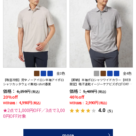
全3色
全4色
【吸湿冷感】完全ノーアイロン半袖アイポロ
【即納】半袖ポロシャツワイドカラー【WEB
シャツカッタウェイ無地i-shirt春夏
限定】吸汗速乾イージーケアビズポロTOKYOR
UN春夏
価格：
価格：
6,259円
5,489円
(税込)
(税込)
20%off
46%off
4,990円
2,990円
WEB価格：
(税込)
WEB価格：
(税込)
4.0
★2点で1,000円OFF／3点で3,00
（5）
0円OFF対象
more