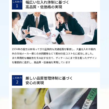
幅広い仕入れ体制に基づく
こだわり
1
高品質・低価格の実現
1974年の設立以来培ってきた圧倒的な流通経路を駆使し、大量仕入れや国内
外の生地メーカー様との共同開発などで素材の低コスト化に成功しました。
また実用的な機能性を生み出す仕立て、ディテールにまで気を配ったデザイン
を徹底的に追求し、高品質・低価格を実現しています
厳しい品質管理体制に基づく
こだわり
2
安心の実現