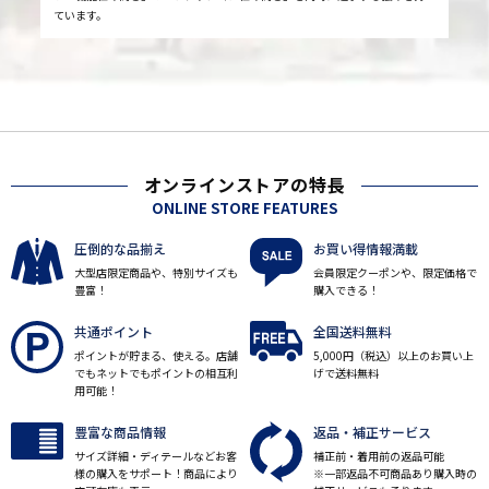
ています。
オンラインストアの特長
ONLINE STORE FEATURES
圧倒的な品揃え
お買い得情報満載
大型店限定商品や、特別サイズも
会員限定クーポンや、限定価格で
豊富！
購入できる！
共通ポイント
全国送料無料
ポイントが貯まる、使える。店舗
5,000円（税込）以上のお買い上
でもネットでもポイントの相互利
げで送料無料
用可能！
豊富な商品情報
返品・補正サービス
サイズ詳細・ディテールなどお客
補正前・着用前の返品可能
様の購入をサポート！商品により
※一部返品不可商品あり購入時の