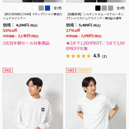
全3色
全4色
【RUCKENBACCHAR】VネックTシャツ無地カ
【抗菌防臭】シルケットスムースクルーネッ
ジュアルインナー
クTシャツカジュアルインナー無地gim通年
価格：
価格：
4,290円
5,489円
(税込)
(税込)
50%off
27%off
2,145円
3,990円
WEB価格：
(税込)
WEB価格：
(税込)
2点目半額セール対象商品
★2点で1,000円OFF／3点で3,00
0円OFF対象
4.5
（2）
SALE
SALE
OUTLET