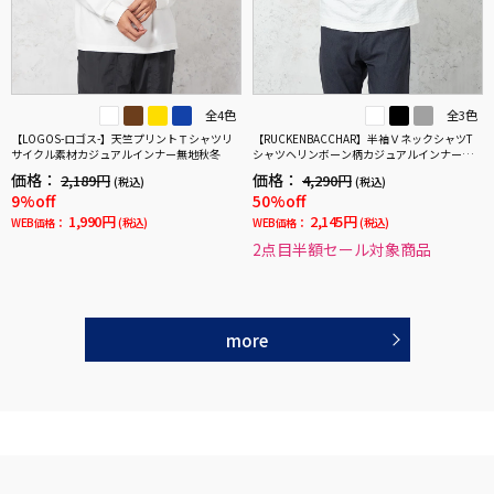
全4色
全3色
【LOGOS-ロゴス-】天竺プリントＴシャツリ
【RUCKENBACCHAR】半袖ＶネックシャツT
サイクル素材カジュアルインナー無地秋冬
シャツヘリンボーン柄カジュアルインナー春
夏
価格：
価格：
2,189円
4,290円
(税込)
(税込)
9%off
50%off
1,990円
2,145円
WEB価格：
(税込)
WEB価格：
(税込)
2点目半額セール対象商品
more