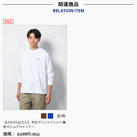
関連商品
RELATION ITEM
SALE
全3色
【LOGOS-ロゴス-】 天竺プリントＴシャツ 無
地 カジュアルインナー
価格：
2,189円
(税込)