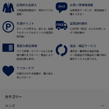
圧倒的な品揃え
お買い得情報満載
大型店限定商品や、特別サイズも
会員限定クーポンや、限定価格で
豊富！
購入できる！
共通ポイント
全国送料無料
ポイントが貯まる、使える。店舗
5,000円（税込）以上のお買い上
でもネットでもポイントの相互利
げで送料無料
用可能！
豊富な商品情報
返品・補正サービス
サイズ詳細・ディテールなどお客
補正前・着用前の返品可能
様の購入をサポート！商品により
※一部返品不可商品あり購入時の
店頭在庫も表示。
補正サービスも承ります。
アフターケア
全国のはるやま店舗が、購入後も
安心サポート
カテゴリー
メンズ