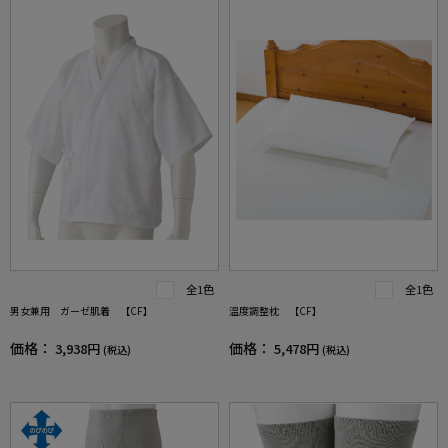
全1色
全1色
男女兼用 ガーゼ肌着 【CF】
温度調整枕 【CF】
価格：
価格：
3,938円
5,478円
(税込)
(税込)