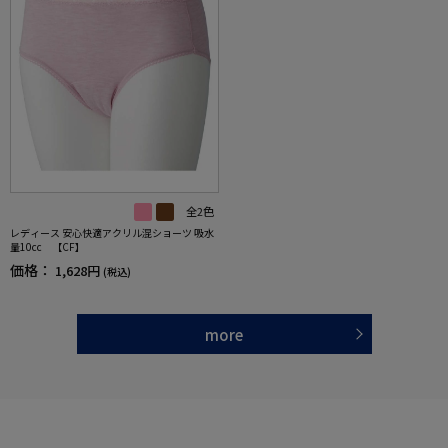
全2色
レディース 安心快適アクリル混ショーツ 吸水
量10cc 【CF】
価格：
1,628円
(税込)
more