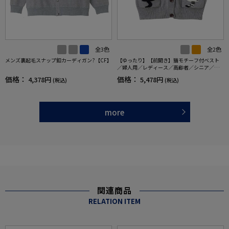
全3色
全2色
メンズ裏起毛スナップ釦カーディガン?【CF】
【ゆったり】【前開き】猫モチーフ付ベスト
／婦人用／レディース／高齢者／シニア／猫
柄／カジュアル／プレゼント／ギフト【CF】
価格：
価格：
4,378円
5,478円
(税込)
(税込)
more
関連商品
RELATION ITEM