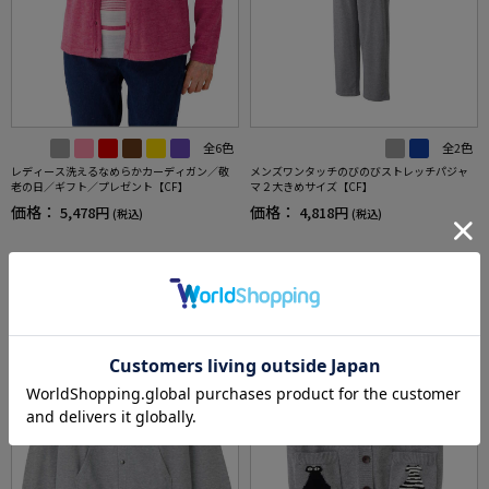
全6色
全2色
レディース洗えるなめらかカーディガン／敬
メンズワンタッチのびのびストレッチパジャ
老の日／ギフト／プレゼント【CF】
マ２大きめサイズ【CF】
価格：
価格：
5,478円
4,818円
(税込)
(税込)