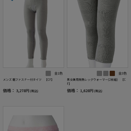
全1色
全3色
メンズ 裾ファスナー付タイツ 【CF】
男女兼用発熱レッグウォーマー(2枚組) 【C
F】
価格：
価格：
3,278円
1,628円
(税込)
(税込)