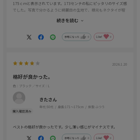
175ｃｍと表示されています。173センチの私にピッタリのサイズ感
でした。写真で分かるように綺麗目の生地で、襟元もネクタイが程
よく出るVネックの深さでした。
続きを読む
色違いを４色買いたかったのですが、売り切れており残念でした。
値段もお手頃で良い買い物ができました。
参考になった
0
Like!
0
2026.1.20
格好が良かった。
色：ブラック
／サイズ：L
きたさん
年代:
50代
身長:
171～175cm
体型:
ふつう
ベストの格好が良かったです。少し薄い感じがマイナスです。
参考になった
0
Like!
0