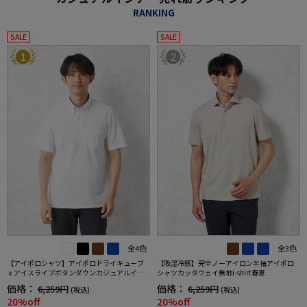
RANKING
SALE
SALE
1
2
全4色
全3色
【アイポロシャツ】アイポロドライキューブ
【吸湿冷感】完全ノーアイロン半袖アイポロ
ｘアイスライブボタンダウンカジュアルイン
シャツカッタウェイ無地i-shirt春夏
ナー吸汗速乾抗菌加工ストレッチ形態安定春
価格：
価格：
6,259円
6,259円
(税込)
(税込)
夏
20%off
20%off