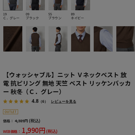
19
09
55
89
Ｃ．グレー
ブラック
ブラウン
ネイビー
【ウォッシャブル】ニット Ｖネックベスト 放
電 抗ピリング 無地 天竺 ベスト リッケンバッカ
ー 秋冬（Ｃ．グレー）
4.8
（6）
レビューを見る
OUTLET
(税込)
価格：
4,389円
1,990円
(税込)
WEB価格：