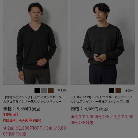
全3色
全2色
【制電＆抗ピリング】天竺Ｖネックセーター
【TOKYORUN】12G天竺クルーネックニット
カジュアルインナー無地リッケンバッカー秋
カジュアルインナー長袖ウォッシャブル抗ピ
冬
リング秋冬
価格：
価格：
5,489円
4,389円
(税込)
(税込)
18%off
★2点で1,000円OFF／3点で3,00
4,490円
WEB価格：
(税込)
0円OFF対象
★2点で1,000円OFF／3点で3,00
0円OFF対象