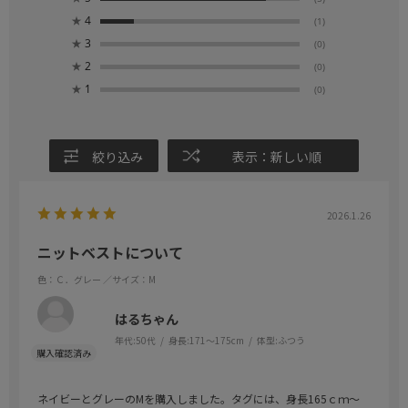
★
4
(1)
★
3
(0)
★
2
(0)
★
1
(0)
絞り込み
表示：新しい順
2026.1.26
ニットベストについて
色：Ｃ．グレー
／サイズ：M
はるちゃん
年代:
50代
身長:
171～175cm
体型:
ふつう
ネイビーとグレーのМを購入しました。タグには、身長165ｃｍ〜