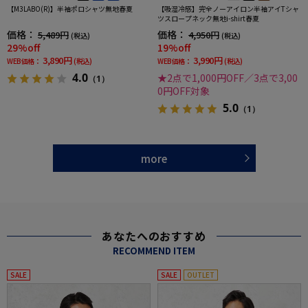
【M3LABO(R)】半袖ポロシャツ無地春夏
【吸湿冷感】完全ノーアイロン半袖アイTシャ
ツスロープネック無地i-shirt春夏
価格：
価格：
5,489円
4,950円
(税込)
(税込)
29%off
19%off
3,890円
3,990円
WEB価格：
(税込)
WEB価格：
(税込)
4.0
★2点で1,000円OFF／3点で3,00
（1）
0円OFF対象
5.0
（1）
more
あなたへのおすすめ
RECOMMEND ITEM
SALE
SALE
OUTLET