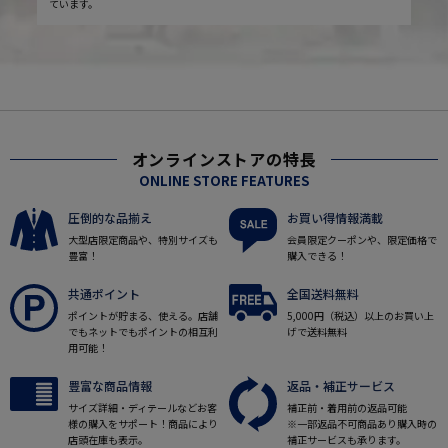
ています。
オンラインストアの特長
ONLINE STORE FEATURES
圧倒的な品揃え
お買い得情報満載
大型店限定商品や、特別サイズも
会員限定クーポンや、限定価格で
豊富！
購入できる！
共通ポイント
全国送料無料
ポイントが貯まる、使える。店舗
5,000円（税込）以上のお買い上
でもネットでもポイントの相互利
げで送料無料
用可能！
豊富な商品情報
返品・補正サービス
サイズ詳細・ディテールなどお客
補正前・着用前の返品可能
様の購入をサポート！商品により
※一部返品不可商品あり購入時の
店頭在庫も表示。
補正サービスも承ります。