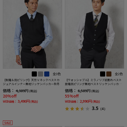
全3色
全2色
【制電＆抗ピリング】天竺Ｖネックベストカ
【ウォッシャブル】ミラノリブ前割れベスト
ジュアルインナー無地リッケンバッカー秋冬
放電抗ピリング無地ベストリッケンバッカー
秋冬
価格：
価格：
4,389円
6,589円
(税込)
(税込)
20%off
55%off
3,490円
2,990円
WEB価格：
(税込)
WEB価格：
(税込)
3.5
（4）
SALE