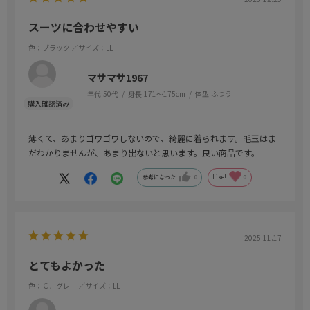
スーツに合わせやすい
色：ブラック
／サイズ：LL
マサマサ1967
年代:
50代
身長:
171～175cm
体型:
ふつう
薄くて、あまりゴワゴワしないので、綺麗に着られます。毛玉はま
だわかりませんが、あまり出ないと思います。良い商品です。
参考になった
0
Like!
0
2025.11.17
とてもよかった
色：Ｃ．グレー
／サイズ：LL