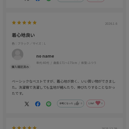
2026.1.6
着心地良い
色：ブラック
／サイズ：L
no name
年代:
40代
身長:
171～175cm
体型:
ふつう
ベーシックなベストですが、着心地が良く、いい買い物ができまし
た。洗濯機で洗濯しても生地が縮んたり、伸びたりすることなかっ
たです。
参考になった
0
Like!
0
2025.12.29