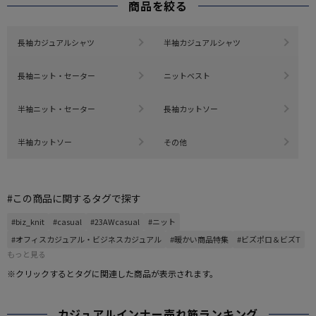
商品を絞る
長袖カジュアルシャツ
半袖カジュアルシャツ
長袖ニット・セーター
ニットベスト
半袖ニット・セーター
長袖カットソー
半袖カットソー
その他
#この商品に関するタグで探す
#biz_knit
#casual
#23AWcasual
#ニット
#オフィスカジュアル・ビジネスカジュアル
#暖かい商品特集
#ビズポロ＆ビズT
もっと見る
※クリックするとタグに関連した商品が表示されます。
カジュアルインナー売れ筋ランキング