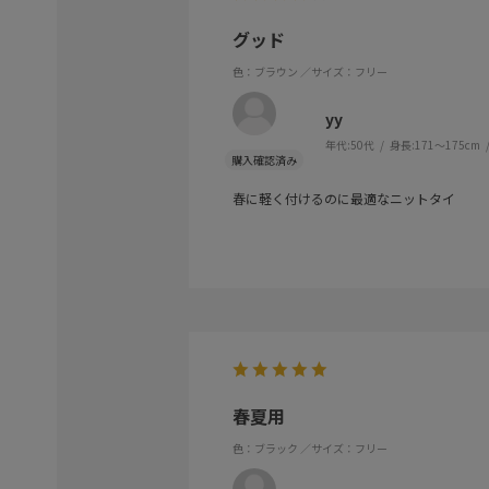
グッド
色：ブラウン
／サイズ：フリー
yy
年代:
50代
身長:
171～175cm
春に軽く付けるのに最適なニットタイ
春夏用
色：ブラック
／サイズ：フリー