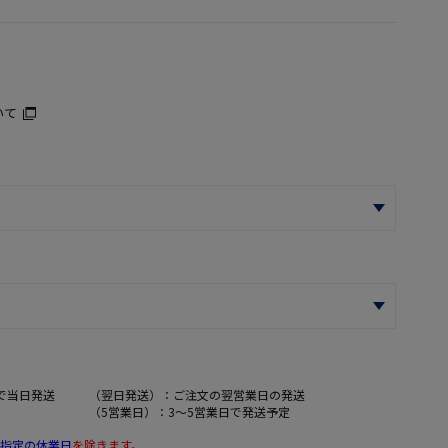
いて
で当日発送
（翌日発送）：ご注文の翌営業日の発送
（5営業日）：3～5営業日で発送予定
指定の休業日
を除きます。