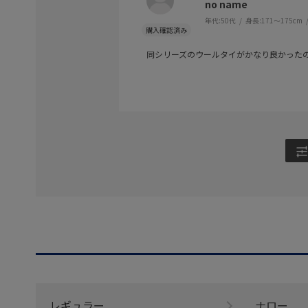
no name
年代:
50代
身長:
171～175cm
同シリーズのウールタイがかなり良かった
レギュラー
ナロー