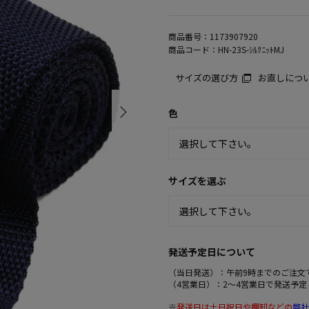
商品番号：
1173907920
商品コード：
HN-23S-ｼﾙｸﾆｯﾄMJ
サイズの選び方
お直しにつ
色
サイズを選ぶ
発送予定日について
（当日発送）：午前9時までのご注文
（4営業日）：2～4営業日で発送予定
※
発送日は土日祝日や棚卸などの
弊社