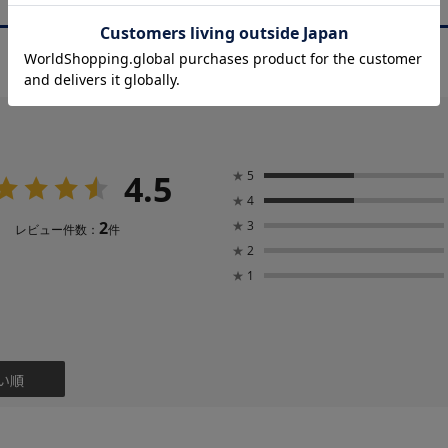
商品レビュー
REVIEW
4.5
★
5
★
4
2
★
3
レビュー件数：
件
★
2
★
1
い順