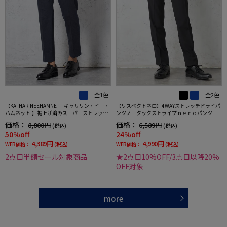
全1色
全2色
【KATHARINEEHAMNETT-キャサリン・イー・
【リスペクトネロ】4WAYストレッチドライパ
ハムネット-】裾上げ済みスーパーストレッチ
ンツノータックストライプｎｅｒｏパンツウ
パンツチノパンウォッシャブルネイビー無地
ォッシャブルノータック春夏
価格：
価格：
8,800円
6,589円
(税込)
(税込)
50%off
24%off
4,389円
4,990円
WEB価格：
(税込)
WEB価格：
(税込)
2点目半額セール対象商品
★2点目10%OFF/3点目以降20%
OFF対象
more