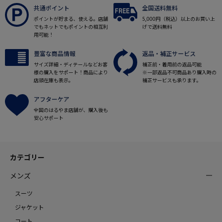
共通ポイント
全国送料無料
ポイントが貯まる、使える。店舗
5,000円（税込）以上のお買い上
でもネットでもポイントの相互利
げで送料無料
用可能！
豊富な商品情報
返品・補正サービス
サイズ詳細・ディテールなどお客
補正前・着用前の返品可能
様の購入をサポート！商品により
※一部返品不可商品あり購入時の
店頭在庫も表示。
補正サービスも承ります。
アフターケア
全国のはるやま店舗が、購入後も
安心サポート
カテゴリー
メンズ
スーツ
ジャケット
コート