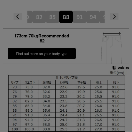
76
79
82
85
88
91
94
97
100
173cm 70kgRecommended
82
Find out more on your body type