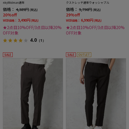
nkyWolman通年
クストレッチ通年ウォッシャブル
価格：
価格：
4,389円
9,790円
(税込)
(税込)
20%off
29%off
3,490円
6,990円
WEB価格：
(税込)
WEB価格：
(税込)
★2点目10%OFF/3点目以降20%
★2点目10%OFF/3点目以降20%
OFF対象
OFF対象
4.0
（1）
SALE
SALE
OUTLET