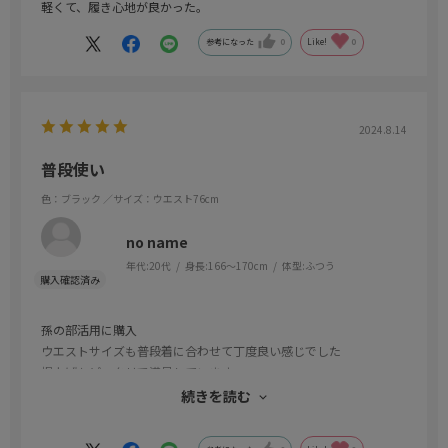
軽くて、履き心地が良かった。
参考になった
0
Like!
0
2024.8.14
普段使い
色：ブラック
／サイズ：ウエスト76cm
no name
年代:
20代
身長:
166～170cm
体型:
ふつう
孫の部活用に購入
ウエストサイズも普段着に合わせて丁度良い感じでした
裾上げもピッタリで満足しています
ウォッシャブルなので毎回洗えて
続きを読む
有難いです