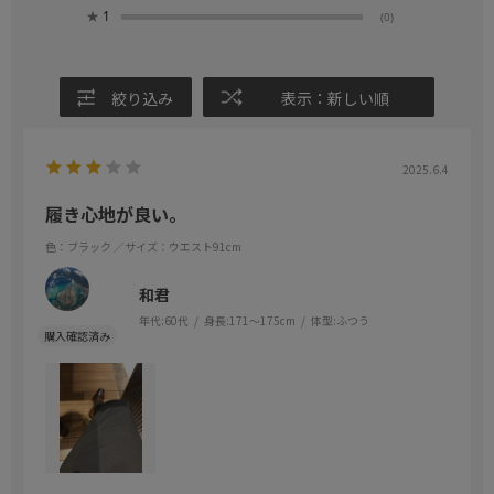
★
1
(0)
絞り込み
表示：新しい順
2025.6.4
履き心地が良い。
色：ブラック
／サイズ：ウエスト91cm
和君
年代:
60代
身長:
171～175cm
体型:
ふつう