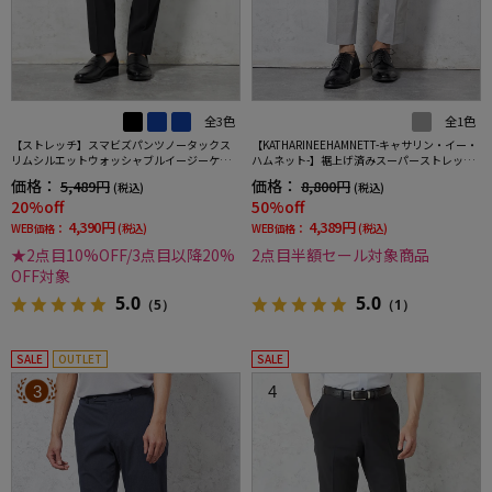
全3色
全1色
【ストレッチ】スマビズパンツノータックス
【KATHARINEEHAMNETT-キャサリン・イー・
リムシルエットウォッシャブルイージーケア
ハムネット-】裾上げ済みスーパーストレッチ
スラックス
パンツチノパンウォッシャブルライトグレー
価格：
価格：
5,489円
8,800円
(税込)
(税込)
無地
20%off
50%off
4,390円
4,389円
WEB価格：
(税込)
WEB価格：
(税込)
★2点目10%OFF/3点目以降20%
2点目半額セール対象商品
OFF対象
5.0
5.0
（5）
（1）
SALE
OUTLET
SALE
3
4