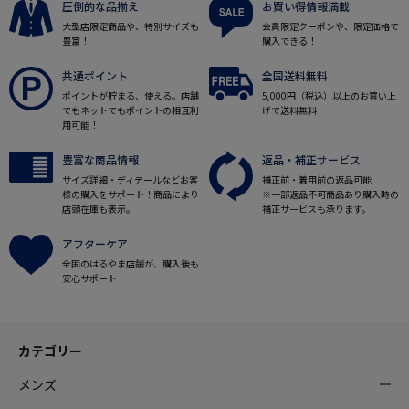
圧倒的な品揃え
お買い得情報満載
大型店限定商品や、特別サイズも
会員限定クーポンや、限定価格で
豊富！
購入できる！
共通ポイント
全国送料無料
ポイントが貯まる、使える。店舗
5,000円（税込）以上のお買い上
でもネットでもポイントの相互利
げで送料無料
用可能！
豊富な商品情報
返品・補正サービス
サイズ詳細・ディテールなどお客
補正前・着用前の返品可能
様の購入をサポート！商品により
※一部返品不可商品あり購入時の
店頭在庫も表示。
補正サービスも承ります。
アフターケア
全国のはるやま店舗が、購入後も
安心サポート
カテゴリー
メンズ