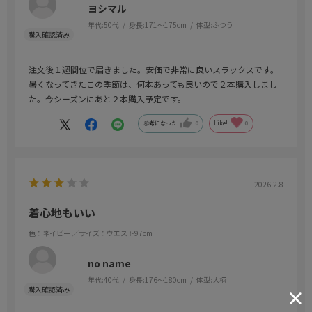
ヨシマル
年代:
50代
身長:
171～175cm
体型:
ふつう
注文後１週間位で届きました。安価で非常に良いスラックスです。
暑くなってきたこの季節は、何本あっても良いので２本購入しまし
た。今シーズンにあと２本購入予定です。
参考になった
0
Like!
0
2026.2.8
着心地もいい
色：ネイビー
／サイズ：ウエスト97cm
no name
年代:
40代
身長:
176～180cm
体型:
大柄