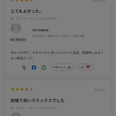
2026.6.15
とてもよかった。
色：ブラック
／サイズ：ウエスト88cm
no name
年代:
40代
身長:
171～175cm
体型:
大柄
安かったので、それなりかと思ったいたけど生地、質感申し分なく
よい商品だった。
参考になった
0
Like!
0
2026.6.1
安価で良いスラックスでした
色：ネイビー
／サイズ：ウエスト79cm