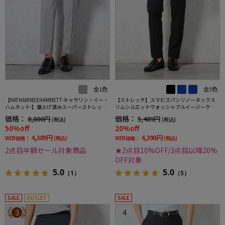
全1色
全3色
【KATHARINEEHAMNETT-キャサリン・イー・
【ストレッチ】スマビズパンツノータックス
ハムネット-】裾上げ済みスーパーストレッチ
リムシルエットウォッシャブルイージーケア
パンツチノパンウォッシャブルライトグレー
スラックス
価格：
価格：
8,800円
5,489円
(税込)
(税込)
無地
50%off
20%off
4,389円
4,390円
WEB価格：
(税込)
WEB価格：
(税込)
2点目半額セール対象商品
★2点目10%OFF/3点目以降20%
OFF対象
5.0
5.0
（1）
（5）
SALE
OUTLET
SALE
3
4