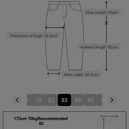
Rise length
26cm
Thickness of thigh
34.6cm
Inseam length
91cm
Hem width
20.8cm
73
76
79
82
85
88
91
94
97
173cm 70kgRecommended
82