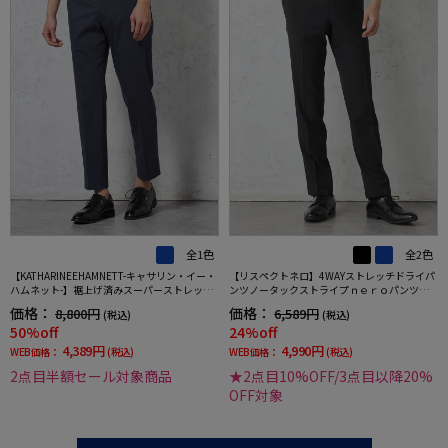
全1色
全2色
【KATHARINEEHAMNETT-キャサリン・イー・
【リスペクトネロ】4WAYストレッチドライパ
ハムネット-】裾上げ済みスーパーストレッチ
ンツノータックストライプｎｅｒｏパンツウ
パンツチノパンウォッシャブルネイビー無地
ォッシャブルノータック春夏
価格：
価格：
8,800円
6,589円
(税込)
(税込)
50%off
24%off
4,389円
4,990円
WEB価格：
(税込)
WEB価格：
(税込)
2点目半額セール対象商品
★2点目10%OFF/3点目以降20%
OFF対象