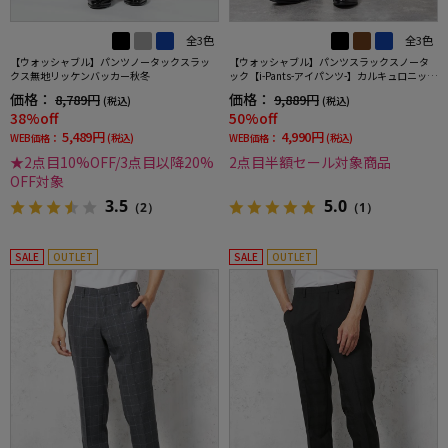
全3色
全3色
【ウォッシャブル】パンツノータックスラッ
【ウォッシャブル】パンツスラックスノータ
クス無地リッケンバッカー秋冬
ック【i-Pants-アイパンツ-】カルキュロニット
ストレッチバーズアイnero【スリムデザイ
価格：
価格：
8,789円
9,889円
(税込)
(税込)
ン】
38%off
50%off
5,489円
4,990円
WEB価格：
(税込)
WEB価格：
(税込)
★2点目10%OFF/3点目以降20%
2点目半額セール対象商品
OFF対象
3.5
5.0
（2）
（1）
SALE
OUTLET
SALE
OUTLET