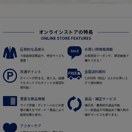
オンラインストアの特長
ONLINE STORE FEATURES
圧倒的な品揃え
お買い得情報満載
大型店限定商品や、特別サイズも
会員限定クーポンや、限定価格で
豊富！
購入できる！
共通ポイント
全国送料無料
ポイントが貯まる、使える。店舗
5,000円（税込）以上のお買い上
でもネットでもポイントの相互利
げで送料無料
用可能！
豊富な商品情報
返品・補正サービス
サイズ詳細・ディテールなどお客
補正前・着用前の返品可能
様の購入をサポート！商品により
※一部返品不可商品あり購入時の
店頭在庫も表示。
補正サービスも承ります。
アフターケア