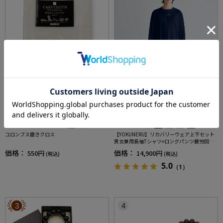
全2色
全5色
コロンブス磨きクロス
【YOKUNERU】リカバリーウェア上下セット
男女兼用長袖Tシャツ+ロングパンツ疲労回復
血行促進遠赤外線快眠NANOMIX(R)【一般医療
価格：
価格：
550円
14,900円
(税込)
(税込)
機器】SS～LLサイズ
5.0
（1）
3
4