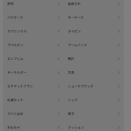
財布
名刺入れ
パスケース
キーケース
カフリンクス
タイピン
ラペルピン
アームバンド
エンブレム
時計
キーホルダー
文具
エチケットブラシ
シューケアグッズ
礼装セット
シック
スベリ止め
扇子
おもちゃ
クッション