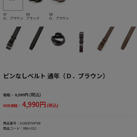
57
09
58
Ｄ．ブラウン
ブラック
Ｄ．ブラウン
ピンなしベルト 通年（Ｄ．ブラウン）
(税込)
価格：
6,589円
4,990円
(税込)
WEB価格：
商品番号：
A1828704768
商品コード：
RBH-012