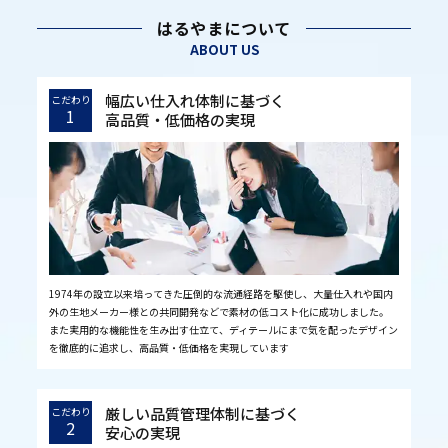
はるやまについて
ABOUT US
幅広い仕入れ体制に基づく
こだわり
1
高品質・低価格の実現
1974年の設立以来培ってきた圧倒的な流通経路を駆使し、大量仕入れや国内
外の生地メーカー様との共同開発などで素材の低コスト化に成功しました。
また実用的な機能性を生み出す仕立て、ディテールにまで気を配ったデザイン
を徹底的に追求し、高品質・低価格を実現しています
厳しい品質管理体制に基づく
こだわり
2
安心の実現