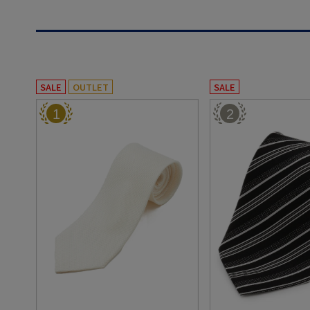
SALE
OUTLET
SALE
1
2