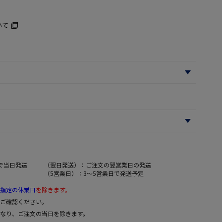
いて
で当日発送
（翌日発送）：ご注文の翌営業日の発送
（5営業日）：3～5営業日で発送予定
指定の休業日
を除きます。
ご確認ください。
なり、ご注文の当日を除きます。