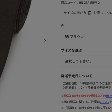
商品コード：
HN-25A-RBW-2
サイズの選び方
お直しにつ
色
サイズを選ぶ
発送予定日について
（当日発送）：午前9時までのご注文
（4営業日）：2～4営業日で発送予定
※
発送日は土日祝日や棚卸などの
弊社
※当日発送に関するご注意は
こちら
を
※「営業日」は土日祝日を除く平日と