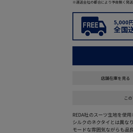
※運送会社の都合により予告無く発送
5,00
全国
店舗在庫を見る
この
REDA社のスーツ生地を使
シルクのネクタイとは異な
モードな雰囲気ながらも品