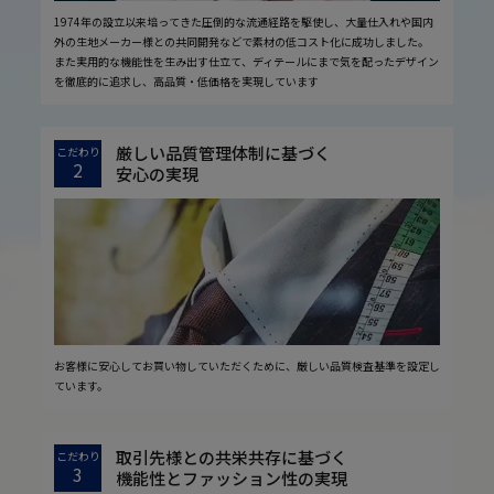
1974年の設立以来培ってきた圧倒的な流通経路を駆使し、大量仕入れや国内
外の生地メーカー様との共同開発などで素材の低コスト化に成功しました。
また実用的な機能性を生み出す仕立て、ディテールにまで気を配ったデザイン
を徹底的に追求し、高品質・低価格を実現しています
厳しい品質管理体制に基づく
こだわり
2
安心の実現
お客様に安心してお買い物していただくために、厳しい品質検査基準を設定し
ています。
取引先様との共栄共存に基づく
こだわり
3
機能性とファッション性の実現