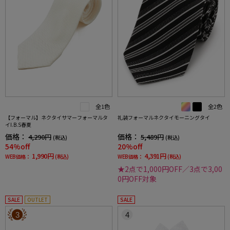
全1色
全2色
【フォーマル】ネクタイサマーフォーマルタ
礼装フォーマルネクタイモーニングタイ
イI.B.S春夏
価格：
価格：
4,290円
5,489円
(税込)
(税込)
54%off
20%off
1,990円
4,391円
WEB価格：
(税込)
WEB価格：
(税込)
★2点で1,000円OFF／3点で3,00
0円OFF対象
SALE
OUTLET
SALE
3
4