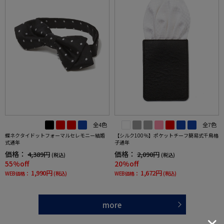
全4色
全7色
蝶ネクタイドットフォーマルセレモニー結婚
【シルク100％】ポケットチーフ簡易式千鳥格
式通年
子通年
価格：
価格：
4,389円
2,090円
(税込)
(税込)
55%off
20%off
1,990円
1,672円
WEB価格：
(税込)
WEB価格：
(税込)
more