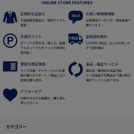
ONLINE STORE FEATURES
圧倒的な品揃え
お買い得情報満載
大型店限定商品や、特別サイズも
会員限定クーポンや、限定価格で
豊富！
購入できる！
共通ポイント
全国送料無料
ポイントが貯まる、使える。店舗
5,000円（税込）以上のお買い上
でもネットでもポイントの相互利
げで送料無料
用可能！
豊富な商品情報
返品・補正サービス
サイズ詳細・ディテールなどお客
補正前・着用前の返品可能
様の購入をサポート！商品により
※一部返品不可商品あり購入時の
店頭在庫も表示。
補正サービスも承ります。
アフターケア
全国のはるやま店舗が、購入後も
安心サポート
カテゴリー