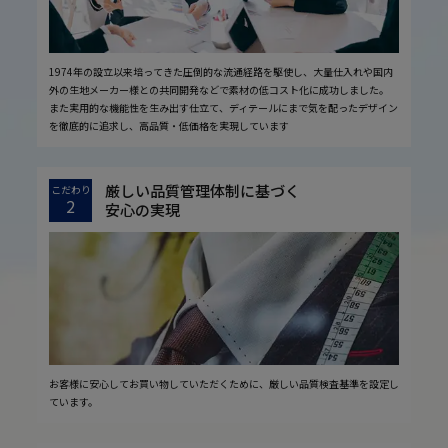
1974年の設立以来培ってきた圧倒的な流通経路を駆使し、大量仕入れや国内
外の生地メーカー様との共同開発などで素材の低コスト化に成功しました。
また実用的な機能性を生み出す仕立て、ディテールにまで気を配ったデザイン
を徹底的に追求し、高品質・低価格を実現しています
厳しい品質管理体制に基づく
こだわり
2
安心の実現
お客様に安心してお買い物していただくために、厳しい品質検査基準を設定し
ています。