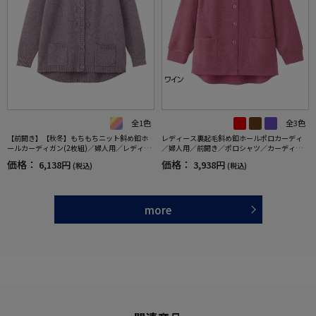
全1色
全3色
【前開き】【秋冬】もちもちニット斜め釦ホ
レディース裏起毛斜め釦ホールポロカーディ
ールカーディガン(2枚組)／婦人用／レディー
／婦人用／前開き／ポロシャツ／カーディガ
ス／シニア／高齢者／おしゃれ／あったか／
ン【CF】
価格：
価格：
6,138円
3,938円
(税込)
(税込)
ギフト／プレゼント／名前記入欄付／ゆった
り【CF】
more