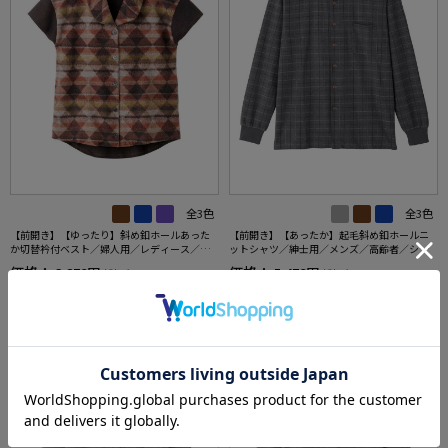
全3色
全3色
【前開き】【ゆったり】斜め釦ホールあった
【前開き】【あったか】起毛斜め釦ホールニ
か切替衿付ベスト／婦人用／レディース／高
ットシャツ／紳士用／メンズ／高齢者／シニ
齢者／シニア／後ろ長め／名前記入欄付【C
ア／秋冬／名前記入欄付／胸ポケット／洗濯
価格：
価格：
3,278円
5,478円
(税込)
(税込)
F】
機OK／おしゃれ／お出かけ／ギフト／プレゼ
ント【CF】