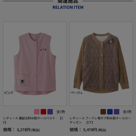
関連商品
RELATION ITEM
全3色
全3色
レディース 裏起毛斜め釦ホールベスト 【C
レディース ブークレ背ボア斜め釦ホールカー
F】
ディガン 【CF】
価格：
価格：
3,278円
5,478円
(税込)
(税込)