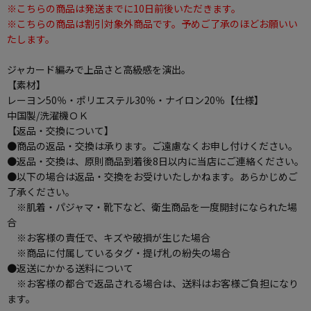
※こちらの商品は発送までに10日前後いただきます。
※こちらの商品は割引対象外商品です。予めご了承のほどお願いい
たします。
ジャカード編みで上品さと高級感を演出。
【素材】
レーヨン50％・ポリエステル30％・ナイロン20％
【仕様】
中国製/洗濯機ＯＫ
【返品・交換について】
●商品の返品・交換は承ります。ご遠慮なくお申し付けください。
●返品・交換は、原則商品到着後8日以内に当店にご連絡ください。
●以下の場合は返品・交換をお受けいたしかねます。あらかじめご
了承ください。
※肌着・パジャマ・靴下など、衛生商品を一度開封になられた場
合
※お客様の責任で、キズや破損が生じた場合
※商品に付属しているタグ・提げ札の紛失の場合
●返送にかかる送料について
※お客様の都合で返品される場合は、送料はお客様ご負担になり
ます。