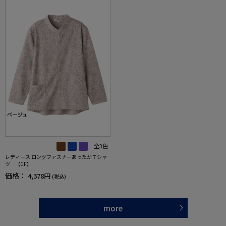
全3色
レディース ロングファスナーあったかＴシャ
ツ 【CF】
価格：
4,378円
(税込)
more