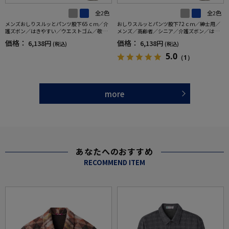
全2色
全2色
メンズおしりスルッとパンツ股下65ｃｍ／介
おしりスルッとパンツ股下72ｃｍ／紳士用／
護ズボン／はきやすい／ウエストゴム／敬老
メンズ／高齢者／シニア／介護ズボン／はき
の日／ギフト／プレゼント【CF】
やすい／ウエストゴム／敬老の日／ギフト／
価格：
価格：
6,138円
6,138円
(税込)
(税込)
プレゼント【CF】
5.0
（1）
more
あなたへのおすすめ
RECOMMEND ITEM