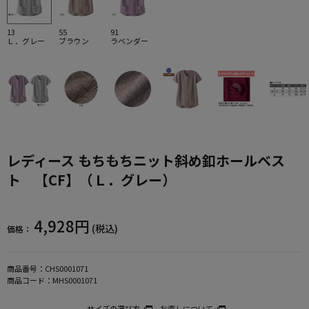
13
55
91
Ｌ．グレー
ブラウン
ラベンダー
レディース もちもちニット斜め釦ホールベス
ト 【CF】（Ｌ．グレー）
4,928円
(税込)
価格：
商品番号：
CHS0001071
商品コード：
MHS0001071
サイズの選び方
お直しについて