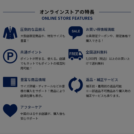
オンラインストアの特長
ONLINE STORE FEATURES
圧倒的な品揃え
お買い得情報満載
大型店限定商品や、特別サイズも
会員限定クーポンや、限定価格で
豊富！
購入できる！
共通ポイント
全国送料無料
ポイントが貯まる、使える。店舗
5,000円（税込）以上のお買い上
でもネットでもポイントの相互利
げで送料無料
用可能！
豊富な商品情報
返品・補正サービス
サイズ詳細・ディテールなどお客
補正前・着用前の返品可能
様の購入をサポート！商品により
※一部返品不可商品あり購入時の
店頭在庫も表示。
補正サービスも承ります。
アフターケア
全国のはるやま店舗が、購入後も
安心サポート