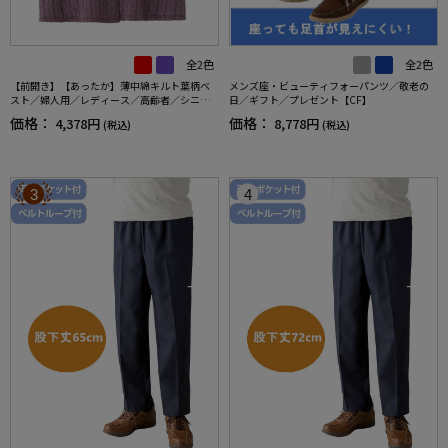
全2色
全2色
【前開き】【あったか】薄中綿キルト葉柄ベ
メンズ座・ビューティフォーパンツ／敬老の
スト／婦人用／レディース／高齢者／シニア
日／ギフト／プレゼント【CF】
／秋冬／洗濯OK／自宅で洗える／名前記入欄
価格：
価格：
4,378円
8,778円
(税込)
(税込)
付／両脇ポケット／お出かけ／ギフト【CF】
3
4