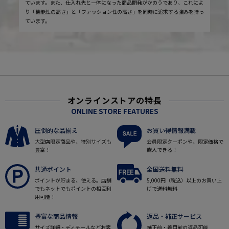
ています。また、仕入れ先と一体になった商品開発がかのうであり、これによ
り「機能性の高さ」と「ファッション性の高さ」を同時に追求する強みを持っ
ています。
オンラインストアの特長
ONLINE STORE FEATURES
圧倒的な品揃え
お買い得情報満載
大型店限定商品や、特別サイズも
会員限定クーポンや、限定価格で
豊富！
購入できる！
共通ポイント
全国送料無料
ポイントが貯まる、使える。店舗
5,000円（税込）以上のお買い上
でもネットでもポイントの相互利
げで送料無料
用可能！
豊富な商品情報
返品・補正サービス
サイズ詳細・ディテールなどお客
補正前・着用前の返品可能