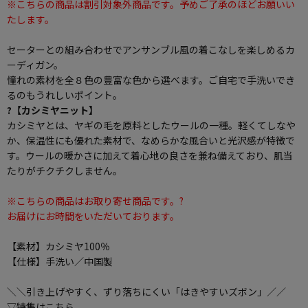
※こちらの商品は割引対象外商品です。予めご了承のほどお願いい
たします。
セーターとの組み合わせでアンサンブル風の着こなしを楽しめるカ
ーディガン。
憧れの素材を全８色の豊富な色から選べます。ご自宅で手洗いでき
るのもうれしいポイント。
?【カシミヤニット】
カシミヤとは、ヤギの毛を原料としたウールの一種。軽くてしなや
か、保温性にも優れた素材で、なめらかな風合いと光沢感が特徴で
す。ウールの暖かさに加えて着心地の良さを兼ね備えており、肌当
たりがチクチクしません。
※こちらの商品はお取り寄せ商品です。?
お届けにお時間をいただいております。
【素材】カシミヤ100％
【仕様】手洗い／中国製
＼＼引き上げやすく、ずり落ちにくい「はきやすいズボン」／／
▽特集はこちら