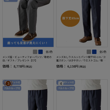
全2色
全2色
メンズ座・ビューティフォーパンツ／敬老の
メンズおしりスルッとパンツ股下65ｃｍ／介
日／ギフト／プレゼント【CF】
護ズボン／はきやすい／ウエストゴム／敬老
の日／ギフト／プレゼント【CF】
価格：
価格：
8,778円
6,138円
(税込)
(税込)
3
4