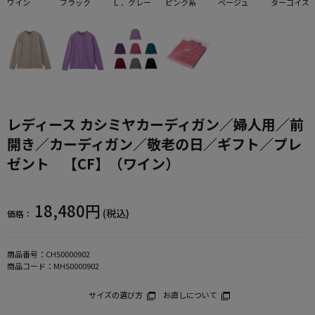
ワイン
ブラック
Ｌ．グレー
ピンク系
ベージュ
ターコイズ
レディース カシミヤカーディガン／婦人用／前
開き／カーディガン／敬老の日／ギフト／プレ
ゼント 【CF】（ワイン）
18,480円
(税込)
価格：
商品番号：
CHS0000902
商品コード：
MHS0000902
サイズの選び方
お直しについて