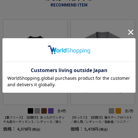
RECOMMEND ITEM
全4色
全2色
【裏フリース】【前開き】あったかワンタッ
【ゆったり】【前開き】猫モチーフ付ベスト
チ丸首カーディガン３／レディース／婦人用
／婦人用／レディース／高齢者／シニア／猫
／高齢者／シニア／おしゃれ／名前記入欄付
柄／カジュアル／プレゼント／ギフト【CF】
価格：
価格：
4,378円
5,478円
(税込)
(税込)
き／ゆったり／ギフト／プレゼント【CF】