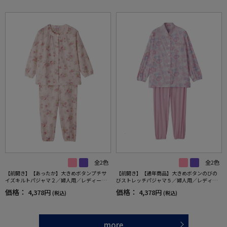
全2色
全2色
【前開き】【あったか】大きめボタンプチサ
【前開き】【通年商品】大きめボタンのびの
イズキルトパジャマ２／婦人用／レディース
びストレッチパジャマ５／婦人用／レディー
／シニア／高齢者／名前記入欄付／留めやす
ス／シニア／名前記入欄付／ななめホールボ
価格：
価格：
4,378円
4,378円
(税込)
(税込)
い／秋冬／ギフト／プレゼント【CF】
タン／寝巻／後ろ長め／ギフト／プレゼント
【CF】
more