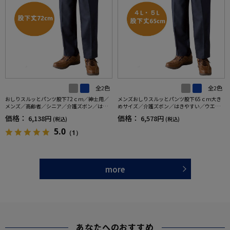
全2色
全2色
おしりスルッとパンツ股下72ｃｍ／紳士用／
メンズおしりスルッとパンツ股下65ｃｍ大き
メンズ／高齢者／シニア／介護ズボン／はき
めサイズ／介護ズボン／はきやすい／ウエス
やすい／ウエストゴム／敬老の日／ギフト／
トゴム／敬老の日／ギフト／プレゼント【C
価格：
価格：
6,138円
6,578円
(税込)
(税込)
プレゼント【CF】
F】
5.0
（1）
more
あなたへのおすすめ