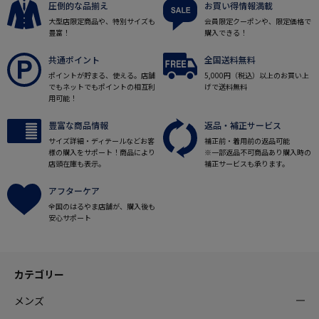
圧倒的な品揃え
お買い得情報満載
大型店限定商品や、特別サイズも
会員限定クーポンや、限定価格で
豊富！
購入できる！
共通ポイント
全国送料無料
ポイントが貯まる、使える。店舗
5,000円（税込）以上のお買い上
でもネットでもポイントの相互利
げで送料無料
用可能！
豊富な商品情報
返品・補正サービス
サイズ詳細・ディテールなどお客
補正前・着用前の返品可能
様の購入をサポート！商品により
※一部返品不可商品あり購入時の
店頭在庫も表示。
補正サービスも承ります。
アフターケア
全国のはるやま店舗が、購入後も
安心サポート
カテゴリー
メンズ