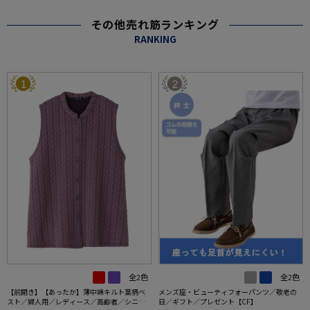
その他売れ筋ランキング
RANKING
1
2
全2色
全2色
【前開き】【あったか】薄中綿キルト葉柄ベ
メンズ座・ビューティフォーパンツ／敬老の
スト／婦人用／レディース／高齢者／シニア
日／ギフト／プレゼント【CF】