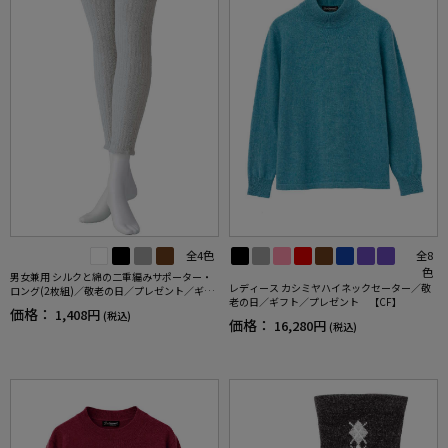
全4色
全8
色
男女兼用 シルクと綿の二重編みサポーター・
レディース カシミヤハイネックセーター／敬
ロング(2枚組)／敬老の日／プレゼント／ギフ
老の日／ギフト／プレゼント 【CF】
ト 【CF】
価格：
1,408円
(税込)
価格：
16,280円
(税込)