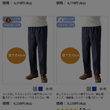
／秋冬／洗濯OK／自宅で洗える／名前記入欄
価格：
価格：
4,378円
8,778円
(税込)
(税込)
付／両脇ポケット／お出かけ／ギフト【CF】
3
4
全2色
全2色
メンズおしりスルッとパンツ股下65ｃｍ／介
おしりスルッとパンツ股下72ｃｍ／紳士用／
護ズボン／はきやすい／ウエストゴム／敬老
メンズ／高齢者／シニア／介護ズボン／はき
の日／ギフト／プレゼント【CF】
やすい／ウエストゴム／敬老の日／ギフト／
価格：
価格：
6,138円
6,138円
(税込)
(税込)
プレゼント【CF】
5.0