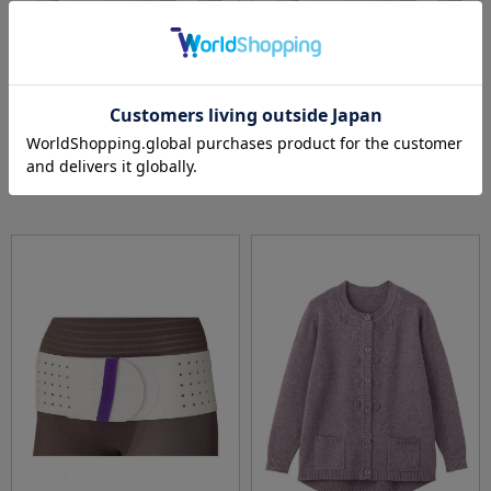
全1色
全1色
【前開き】【綿100％】7分袖ホックシャツ(2
【前開き】【綿100%】7分袖ホックシャツ(2
枚組)１／紳士用／メンズ／高齢者／シニア／
枚組)１大きめサイズ／紳士用／メンズ／高齢
肌着／インナー／抗菌防臭／後ろ長め／ラグ
者／シニア／抗菌防臭／腰曲がり／後ろ長め
価格：
価格：
3,278円
3,608円
(税込)
(税込)
ラン袖／脱ぎやすい／着やすい／腰曲がり／
／ラグラン袖／脱ぎやすい／着やすい／肌着
ギフト／プレゼント【CF】
／インナー／ギフト／プレゼント【CF】