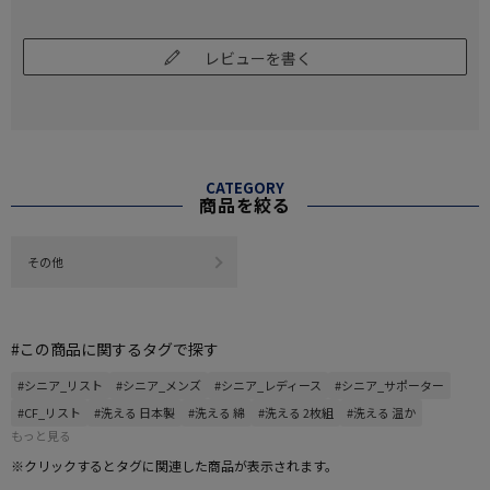
レビューを書く
CATEGORY
商品を絞る
その他
#この商品に関するタグで探す
#シニア_リスト
#シニア_メンズ
#シニア_レディース
#シニア_サポーター
#CF_リスト
#洗える 日本製
#洗える 綿
#洗える 2枚組
#洗える 温か
もっと見る
※クリックするとタグに関連した商品が表示されます。