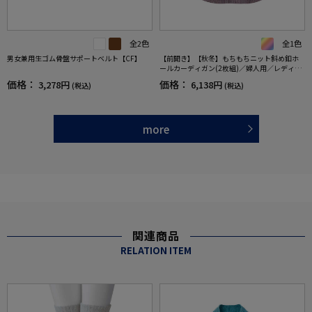
全2色
全1色
男女兼用生ゴム骨盤サポートベルト【CF】
【前開き】【秋冬】もちもちニット斜め釦ホ
ールカーディガン(2枚組)／婦人用／レディー
ス／シニア／高齢者／おしゃれ／あったか／
価格：
価格：
3,278円
6,138円
(税込)
(税込)
ギフト／プレゼント／名前記入欄付／ゆった
り【CF】
more
関連商品
RELATION ITEM