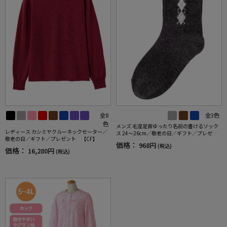
全8
全3色
色
メンズ 毛混足首ゆったり名前の書けるソック
レディース カシミヤクルーネックセーター／
ス 24～26cm／敬老の日／ギフト／プレゼン
敬老の日／ギフト／プレゼント 【CF】
ト 【CF】
価格：
968円
(税込)
価格：
16,280円
(税込)