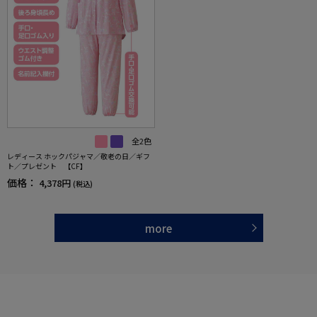
全2色
レディース ホックパジャマ／敬老の日／ギフ
ト／プレゼント 【CF】
価格：
4,378円
(税込)
more