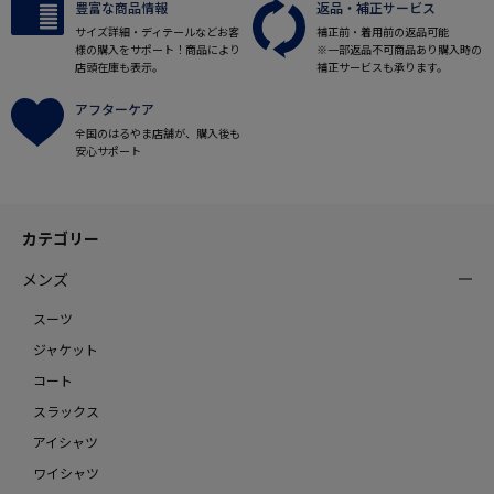
豊富な商品情報
返品・補正サービス
サイズ詳細・ディテールなどお客
補正前・着用前の返品可能
様の購入をサポート！商品により
※一部返品不可商品あり購入時の
店頭在庫も表示。
補正サービスも承ります。
アフターケア
全国のはるやま店舗が、購入後も
安心サポート
カテゴリー
メンズ
スーツ
ジャケット
コート
スラックス
アイシャツ
ワイシャツ