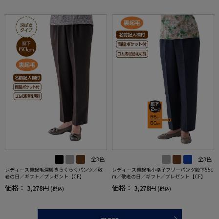
全3色
全3色
レディース裏起毛深履きらくらくパンツ／敬
レディース裏起毛小格子フリーパンツ股下55c
老の日／ギフト／プレゼント【CF】
m／敬老の日／ギフト／プレゼント【CF】
価格：
価格：
3,278円
3,278円
(税込)
(税込)