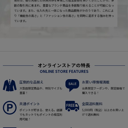
当社は、取引先様との共栄共存を重視した経営姿勢を貫いてきたことから、多
数の取引先に恵まれ、豊富なブランド商品を多数取り揃えることが可能になっ
ています。また、仕入れ先と一体になった商品開発がかのうであり、これによ
り「機能性の高さ」と「ファッション性の高さ」を同時に追求する強みを持っ
ています。
オンラインストアの特長
ONLINE STORE FEATURES
圧倒的な品揃え
お買い得情報満載
大型店限定商品や、特別サイズも
会員限定クーポンや、限定価格で
豊富！
購入できる！
共通ポイント
全国送料無料
ポイントが貯まる、使える。店舗
5,000円（税込）以上のお買い上
でもネットでもポイントの相互利
げで送料無料
用可能！