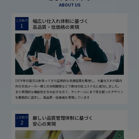
ABOUT US
幅広い仕入れ体制に基づく
こだわり
1
高品質・低価格の実現
1974年の設立以来培ってきた圧倒的な流通経路を駆使し、大量仕入れや国内
外の生地メーカー様との共同開発などで素材の低コスト化に成功しました。
また実用的な機能性を生み出す仕立て、ディテールにまで気を配ったデザイン
を徹底的に追求し、高品質・低価格を実現しています
厳しい品質管理体制に基づく
こだわり
2
安心の実現