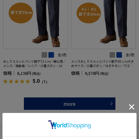
全2色
全2色
おしりスルッとパンツ股下72ｃｍ／紳士用／
メンズおしりスルッとパンツ股下65ｃｍ大き
メンズ／高齢者／シニア／介護ズボン／はき
めサイズ／介護ズボン／はきやすい／ウエス
やすい／ウエストゴム／敬老の日／ギフト／
トゴム／敬老の日／ギフト／プレゼント【C
価格：
価格：
6,138円
6,578円
(税込)
(税込)
プレゼント【CF】
F】
5.0
（1）
more
あなたへのおすすめ