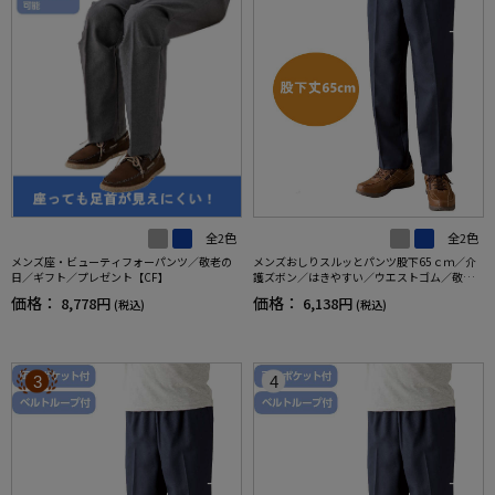
全2色
全2色
メンズ座・ビューティフォーパンツ／敬老の
メンズおしりスルッとパンツ股下65ｃｍ／介
日／ギフト／プレゼント【CF】
護ズボン／はきやすい／ウエストゴム／敬老
の日／ギフト／プレゼント【CF】
価格：
価格：
8,778円
6,138円
(税込)
(税込)
3
4