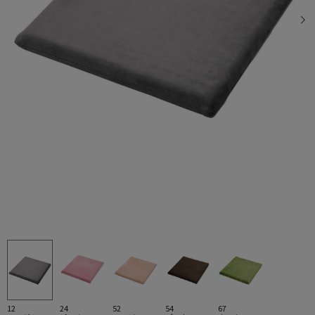
12
24
52
54
67