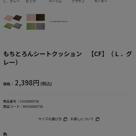
Ｌ．グレー
ピンク
ベージュ
ブラウン
カーキー
もちとろんシートクッション 【CF】（Ｌ．グ
レー）
2,398円
(税込)
価格：
商品番号：
CHS0000756
商品コード：
MHS0000756
サイズの選び方
お直しについて
色