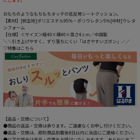
たします。
おもちのようなもちもちタッチの低反発シートクッション。
【素材】[側生地]ポリエステル95％・ポリウレタン5％[中材]ウレタ
ンフォーム
【仕様】＜サイズ＞縦40×横40×高さ4ｃｍ／中国製
＼＼引き上げやすく、ずり落ちにくい「はきやすいズボン」／／
▽特集はこちら
【返品・交換について】
●商品の返品・交換は承ります。ご遠慮なくお申し付けください。
●返品・交換は、原則商品到着後8日以内に当店にご連絡ください。
●以下の場合は返品・交換をお受けいたしかねます。あらかじめご