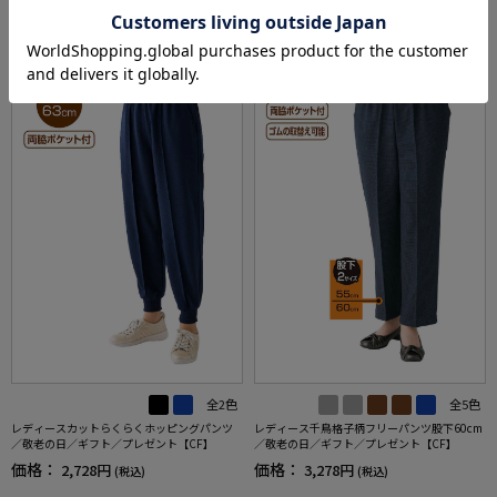
RECOMMEND ITEM
全2色
全5色
レディースカットらくらくホッピングパンツ
レディース千鳥格子柄フリーパンツ股下60cm
／敬老の日／ギフト／プレゼント【CF】
／敬老の日／ギフト／プレゼント【CF】
価格：
価格：
2,728円
3,278円
(税込)
(税込)