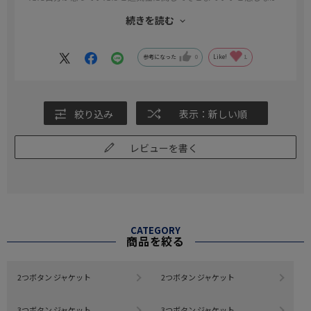
ったため星4とさせて頂きました。
続きを読む
伸縮性もあり着心地は良かったです。
ここ最近の猛暑もあるので、ジャケットを着て涼しさを感じるとい
うのが無理があるのかもしれませんね。
参考になった
0
Like!
1
あと洗濯してもすぐ乾いてシワも目立ちません。
夏は毎日洗ってもいいくらいなので助かります。
本格的な夏になれば半袖ワイシャツのみになるとは思いますが、ス
絞り込み
表示：新しい順
マホやペンやメモを仕事柄持ち歩く必要があるので会社置いて活用
したいと思います。
レビューを書く
CATEGORY
商品を絞る
2つボタン ジャケット
2つボタン ジャケット
3つボタン ジャケット
3つボタン ジャケット