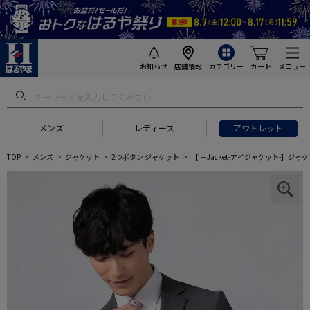
お知らせ
店舗情報
カテゴリー
カート
メニュー
メンズ
レディース
アウトレット
TOP
メンズ
ジャケット
2つボタン ジャケット
【i－Jacket-アイジャケット-】