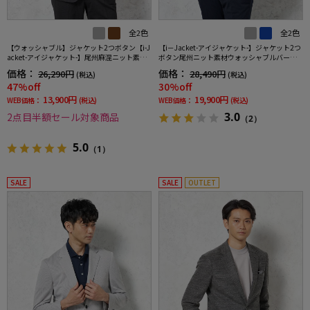
全2色
全2色
【ウォッシャブル】ジャケット2つボタン【i-J
【i－Jacket-アイジャケット-】ジャケット2つ
acket-アイジャケット-】尾州麻混ニット素材
ボタン尾州ニット素材ウォッシャブルバーズ
クールモーション裏地春夏
アイリッケンバッカー
価格：
価格：
26,290円
28,490円
(税込)
(税込)
47%off
30%off
13,900円
19,900円
WEB価格：
(税込)
WEB価格：
(税込)
3.0
2点目半額セール対象商品
（2）
5.0
（1）
SALE
SALE
OUTLET