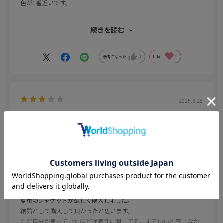
色が1番近いです。
ストレッチ性はかなり感じます。軽いです。
続きを読む
guのテーラードジャケットほどペラペラではなく、通年用のスーツ
より若干薄いかなといった厚さです。
参考になった
1
Like!
1
ギリ満足。
2025.6.28
猛暑対策
色：ネイビー
／サイズ：Y6(身長170-175、ウエスト78cm)
tomo
年代:
40代
身長:
171～175cm
体型:
ふつう
夏用のジャケットが欲しく購入しました。
結論として購入して良かったと思います。
ただ自分が思っていたほど通気性に関してそこまでいいと感じなか