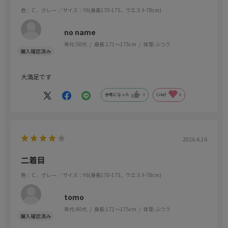
色：Ｃ．グレー
／サイズ：Y6(身長170-175、ウエスト78cm)
no name
年代:
50代
身長:
171～175cm
体型:
ふつう
大満足です
参考になった
0
Like!
0
2026.6.16
二着目
色：Ｃ．グレー
／サイズ：Y6(身長170-175、ウエスト78cm)
tomo
年代:
40代
身長:
171～175cm
体型:
ふつう