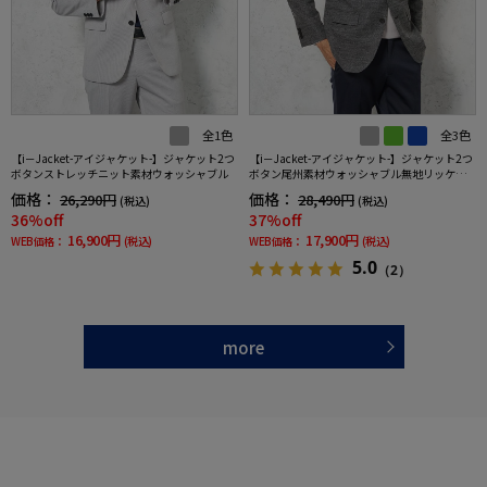
全1色
全3色
【i－Jacket-アイジャケット-】ジャケット2つ
【i－Jacket-アイジャケット-】ジャケット2つ
ボタンストレッチニット素材ウォッシャブル
ボタン尾州素材ウォッシャブル無地リッケン
バッカー秋冬
価格：
価格：
26,290円
28,490円
(税込)
(税込)
36%off
37%off
16,900円
17,900円
WEB価格：
(税込)
WEB価格：
(税込)
5.0
（2）
more