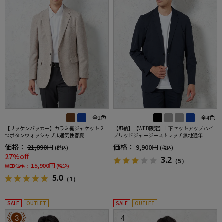
全2色
全4色
【リッケンバッカー】カラミ織ジャケット２
【即納】【WEB限定】上下セットアップハイ
つボタンウォッシャブル通気性春夏
ブリッドジャージーストレッチ無地通年
価格：
価格：
21,890円
9,900円
(税込)
(税込)
27%off
3.2
（5）
15,900円
WEB価格：
(税込)
5.0
（1）
SALE
OUTLET
SALE
OUTLET
3
4