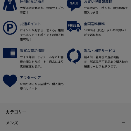
圧倒的な品揃え
お買い得情報満載
大型店限定商品や、特別サイズも
会員限定クーポンや、限定価格で
豊富！
購入できる！
共通ポイント
全国送料無料
ポイントが貯まる、使える。店舗
5,000円（税込）以上のお買い上
でもネットでもポイントの相互利
げで送料無料
用可能！
豊富な商品情報
返品・補正サービス
サイズ詳細・ディテールなどお客
補正前・着用前の返品可能
様の購入をサポート！商品により
※一部返品不可商品あり購入時の
店頭在庫も表示。
補正サービスも承ります。
アフターケア
全国のはるやま店舗が、購入後も
安心サポート
カテゴリー
メンズ