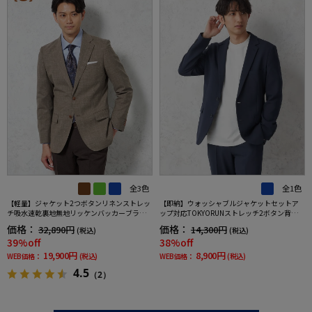
全3色
全1色
【軽量】ジャケット2つボタンリネンストレッ
【即納】ウォッシャブルジャケットセットア
チ吸水速乾裏地無地リッケンバッカーブラッ
ップ対応TOKYORUNストレッチ2ボタン背抜き
ク春夏
仕様ブレスエフェクト生地春夏
価格：
価格：
32,890円
14,300円
(税込)
(税込)
39%off
38%off
19,900円
8,900円
WEB価格：
(税込)
WEB価格：
(税込)
4.5
（2）