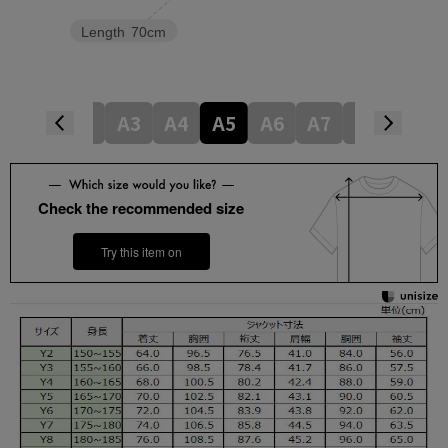
Length
70cm
Y9
A2
A3
A4
A5
A6
A7
A8
A9
Check the recommended size
Try this item on