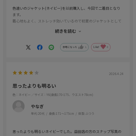
色違いのジャケット(ネイビー)を以前購入し、今回で二着目となり
ます。
着心地もよく、ストレッチ効いているので初夏のジャケットとして
は最適です。自分はこのジャケットにユニクロの感動パンツを合わ
続きを読む
せています。
お値段的にもコスパの良い商品でした。
参考になった
1
Like!
0
2026.4.24
思ったよりも明るい
色：ネイビー
／サイズ：Y6(身長170-175、ウエスト78cm)
やなぎ
年代:
20代
身長:
171～175cm
体型:
ふつう
思ったよりも明るいネイビーでした。益田店の方のスナップ写真の