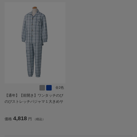
全2色
【通年】【前開き】ワンタッチのび
のびストレッチパジャマ１大きめサ
イズ／紳士用／メンズ／高齢者／シ
ニア／脱ぎ着しやすい／名前記入欄
4,818
価格
円
（税込）
付／後ろ長め【CF】