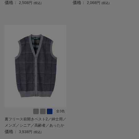
価格：
価格：
い替え／／敬老の日／ギフト／プレ
F】
2,508円
2,068円
(税込)
(税込)
ゼント 【CF】
全3色
裏フリース前開きベスト2／紳士用／
メンズ／シニア／高齢者／あったか
価格：
／ベスト／フリース／秋冬 【CF】
3,938円
(税込)