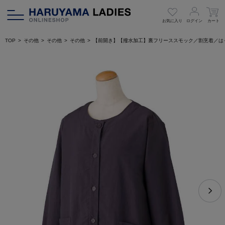
お気に入り
ログイン
カート
TOP
その他
その他
その他
【前開き】【撥水加工】裏フリーススモック／割烹着／は