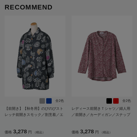
RECOMMEND
全2色
全2色
【前開き】【秋冬用】のびのびスト
レディース前開きＴシャツ／婦人用
レッチ前開きスモック／割烹着／エ
／前開き／カーディガン／スナップ
プロン／左右ポケット付／ギフト／
ボタン【CF】
プレゼント【CF】
3,278
3,278
価格
円
価格
円
（税込）
（税込）