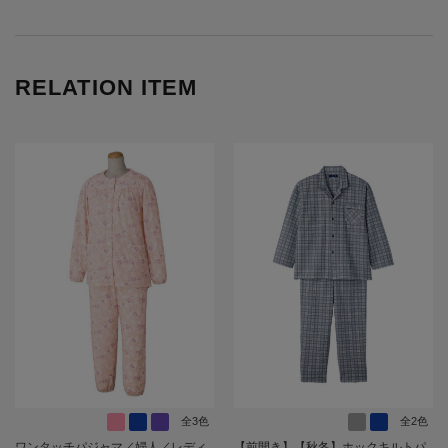
RELATION ITEM
全3色
全2色
ワンタッチパジャマ／婦人／レディ
【前開き】【秋冬】ホックキルトパ