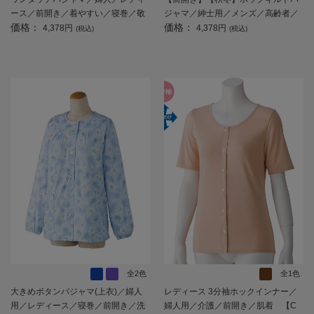
ース／前開き／着やすい／寝巻／敬
ジャマ／紳士用／メンズ／高齢者／
価格：
価格：
老の日／ギフト／プレゼント 【C
シニア／洗濯機OK／ホックボタン／
4,378円
4,378円
(税込)
(税込)
F】
ギフト／プレゼント 【CF】
全2色
全1色
大きめボタンパジャマ(上衣)／婦人
レディース 3分袖ホックインナー／
用／レディース／寝巻／前開き／洗
婦人用／介護／前開き／肌着 【C