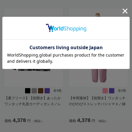
全4色
全2色
【裏フリース】【前開き】あったか
【年間素材】【前開き】ワンタッチ
ワンタッチ丸首カーディガン３／レ
のびのびストレッチパジャマ４／婦
ディース／婦人用／高齢者／シニア
人用／レディース／高齢者／シニア
／おしゃれ／名前記入欄付き／ゆっ
／名前記入欄付／後ろ長め／脱ぎ着
4,378
4,378
価格
円
価格
円
（税込）
（税込）
たり／ギフト／プレゼント【CF】
しやすい／手口・足口ゴム【CF】