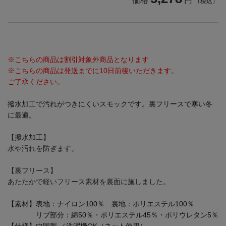
価格
円
（税込）
※こちらの商品は割引対象外商品となります
※こちらの商品は発送までに10日前後いただきます。
ご了承ください。
撥水加工で汚れがつきにくいスモックです。裏フリースで寒い冬
に最適。
【撥水加工】
水や汚れを防ぎます。
【裏フリース】
あたたかで軽いフリース素材を裏面に施しました。
【素材】表地：ナイロン100％ 裏地：ポリエステル100％
リブ部分：綿50％・ポリエステル45％・ポリウレタン5％
【仕様】中国製 ／洗濯機OK（ネット使用）