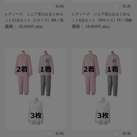
全1色
全1色
レディース シニア安心おまとめセ
レディース シニア安心おまとめセ
ット11点セット（Lサイズ）BB／高
ット6点セット（Mサイズ）FF／高齢
価格：
価格：
齢者／シニア／入居／入所／介護／
者／シニア／入居／入所／介護／生
25,300円
19,800円
(税込)
(税込)
生活用品／前開き／施設入居／老人
活用品／前開き／施設入居／老人ホ
ホーム【CF】
ーム【CF】
全1色
全1色