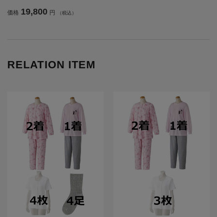
活用品／前開き／施設入居／老人ホ
19,800
価格
円
（税込）
ーム【CF】
RELATION ITEM