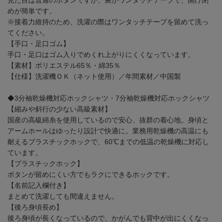
見た目は普通のボタンですが、裏がワンタッチテープで、開け閉
めが簡単です。
※接着力維持のため、洗濯の際はワンタッチテープを留めて洗っ
てください。
【手口・足口ゴム】
手口・足口はゴム入りでめくれ上がりにくくなっています。
【素材】ポリエステル65％・綿35％
【仕様】洗濯機ＯＫ（ネット使用）／年間素材／中国製
◆3分袖乾燥機対応ホックシャツ・7分袖乾燥機対応ホックシャツ
【縮みや斜行の少ない高級素材】
国産の高級綿糸を使用しているので安心、抜群の着心地。身頃と
アームホールはゆったり設計で快適に。業務用乾燥機の高温にも
耐えるプラスチックホックで、60℃までの低温の乾燥機に対応し
ています。
【プラスチックホック】
ボタンが留めにくい方でもラクにできるホックです。
【名前記入欄付き】
まとめて洗濯しても間違えません。
【後ろ身頃長め】
後ろ身頃が長くなっているので、かがんでも背中が出にくくなっ