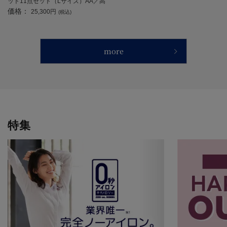
ット11点セット（Lサイズ）AA／高
価格：
齢者／シニア／入居／入所／介護／
25,300円
(税込)
生活用品／前開き／施設入居／老人
ホーム【CF】
more
特集