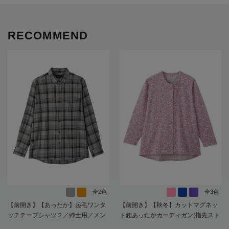
RECOMMEND
全2色
全3色
【前開き】【あったか】起毛ワンタ
【前開き】【秋冬】カットマグネッ
ッチテープシャツ２／紳士用／メン
ト釦あったかカーディガン(指先スト
ズ／高齢者／シニア／秋冬／名前記
レッチ)／婦人用／レディース／高齢