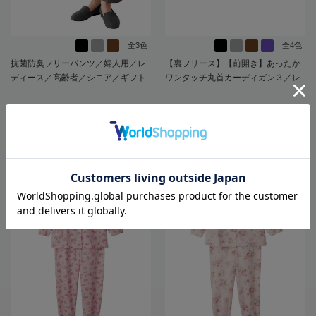
全3色
全4色
抗菌防臭フリーパンツ／婦人用／レ
【裏フリース】【前開き】あったか
ディース／高齢者／シニア／ギフト
ワンタッチ丸首カーディガン３／レ
／プレゼント【CF】
ディース／婦人用／高齢者／シニア
／おしゃれ／名前記入欄付き／ゆっ
4,378
4,378
価格
円
価格
円
（税込）
（税込）
たり／ギフト／プレゼント【CF】