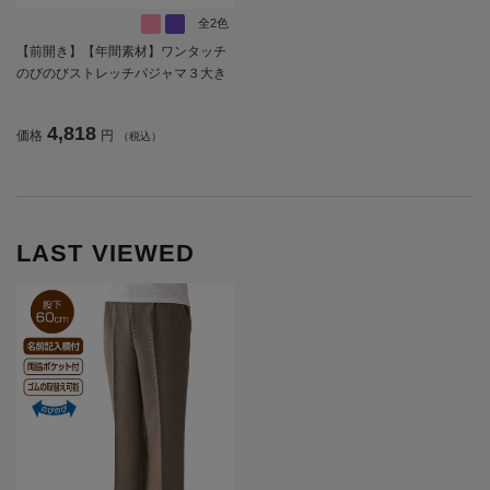
全2色
【前開き】【年間素材】ワンタッチ
のびのびストレッチパジャマ３大き
めサイズ／婦人用／レディース／高
齢者／シニア／通年／オールシーズ
4,818
価格
円
（税込）
ン／寝巻／着脱しやすい／名前記入
欄付／プレゼント／ギフト【CF】
LAST VIEWED