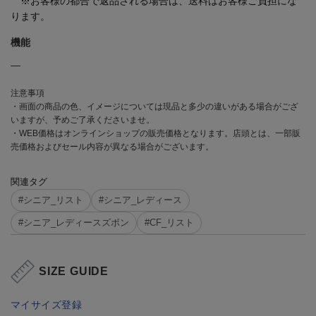
※お客様の都合で返品される場合は、送料はお客様ご負担にな
ります。
機能
―
注意事項
・画面の商品の色、イメージについては現品と多少の違いがある場合がござ
いますが、予めご了承くださいませ。
・WEB価格はオンラインショップの販売価格となります。店頭とは、一部販
売価格およびセール内容が異なる場合がございます。
関連タグ
#シニア_リスト
#シニア_レディース
#シニア_レディースズボン
#CF_リスト
SIZE GUIDE
マイサイズ登録