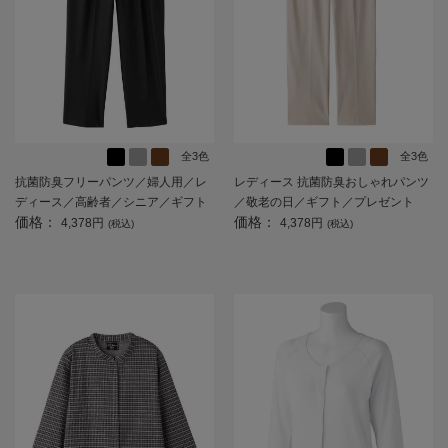
全3色
全3色
抗菌防臭フリーパンツ／婦人用／レ
レディース 抗菌防臭おしゃれパンツ
ディース／高齢者／シニア／ギフト
／敬老の日／ギフト／プレゼント
価格：
価格：
／プレゼント 【CF】
【CF】
4,378円
4,378円
(税込)
(税込)