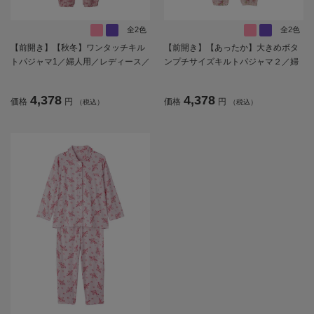
全2色
全2色
【前開き】【秋冬】ワンタッチキル
【前開き】【あったか】大きめボタ
トパジャマ1／婦人用／レディース／
ンプチサイズキルトパジャマ２／婦
シニア／高齢者／洗濯機OK／寝巻／
人用／レディース／シニア／高齢者
プレゼント／ギフト【CF】
／名前記入欄付／留めやすい／秋冬
4,378
4,378
価格
円
価格
円
（税込）
（税込）
／ギフト／プレゼント【CF】