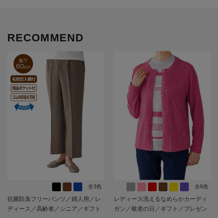
RECOMMEND
全3色
全6色
抗菌防臭フリーパンツ／婦人用／レ
レディース洗えるなめらかカーディ
ディース／高齢者／シニア／ギフト
ガン／敬老の日／ギフト／プレゼン