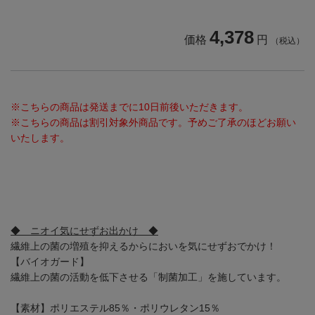
4,378
価格
円
（税込）
※こちらの商品は発送までに10日前後いただきます。
※こちらの商品は割引対象外商品です。予めご了承のほどお願い
いたします。
◆ ニオイ気にせずお出かけ ◆
繊維上の菌の増殖を抑えるからにおいを気にせずおでかけ！
【バイオガード】
繊維上の菌の活動を低下させる「制菌加工」を施しています。
【素材】ポリエステル85％・ポリウレタン15％