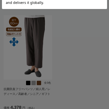
3,938
3,278
価格
円
価格
円
（税込）
（税込）
全3色
抗菌防臭フリーパンツ／婦人用／レ
ディース／高齢者／シニア／ギフト
／プレゼント【CF】
4,378
価格
円
（税込）