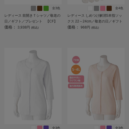
全3色
全4色
レディース 前開きＴシャツ／敬老の
レディース しめつけ解消5本指ソッ
日／ギフト／プレゼント 【CF】
クス 22～24cm／敬老の日／ギフト
価格：
価格：
／プレゼント 【CF】
3,938円
968円
(税込)
(税込)
全3色
全3色