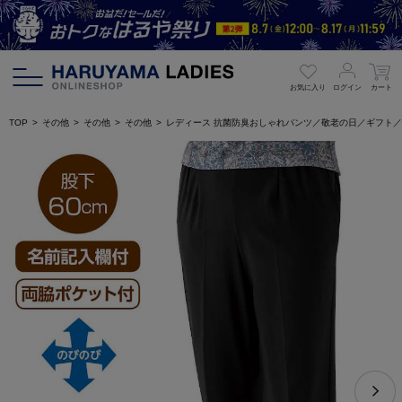
お気に入り
ログイン
カート
TOP
その他
その他
その他
レディース 抗菌防臭おしゃれパンツ／敬老の日／ギフト／