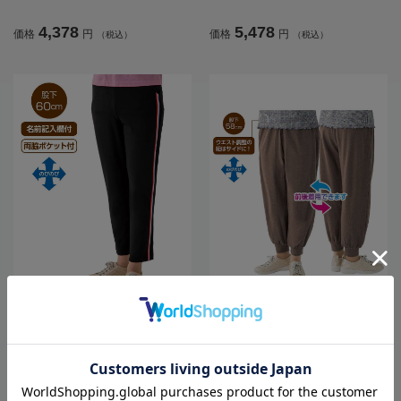
／プレゼント【CF】
ト【CF】
4,378
5,478
価格
円
価格
円
（税込）
（税込）
全3色
全3色
レディースまえむきホッピングパン
レディースカットライン入りパンツ
ツ／敬老の日／ギフト／プレゼント
／敬老の日／ギフト／プレゼント
【CF】
【CF】