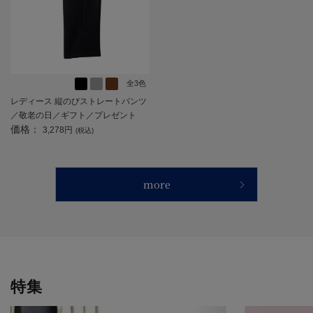
全3色
レディース 縦のびストレートパンツ
／敬老の日／ギフト／プレゼント
価格：
【CF】
3,278円
(税込)
more
特集