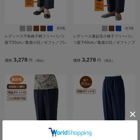
全5色
全3色
レディース千鳥格子柄フリーパンツ
レディース裏起毛小格子フリーパン
股下55cm／敬老の日／ギフト／プレ
ツ股下60cm／敬老の日／ギフト／プ
ゼント【CF】
レゼント【CF】
3,278
3,278
価格
円
価格
円
（税込）
（税込）