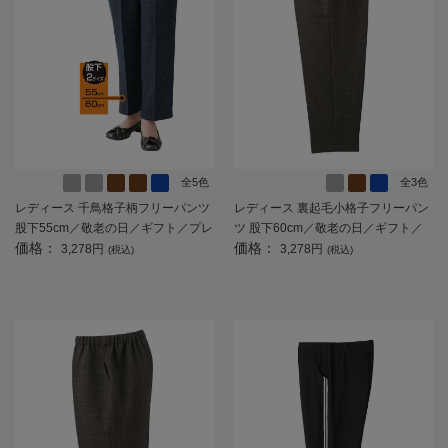
全5色
全3色
レディース 千鳥格子柄フリーパンツ
レディース 裏起毛小格子フリーパン
股下55cm／敬老の日／ギフト／プレ
ツ 股下60cm／敬老の日／ギフト／
価格：
価格：
ゼント 【CF】
プレゼント 【CF】
3,278円
3,278円
(税込)
(税込)