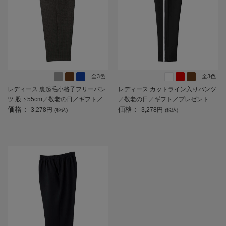
全3色
全3色
レディース 裏起毛小格子フリーパン
レディース カットライン入りパンツ
ツ 股下55cm／敬老の日／ギフト／
／敬老の日／ギフト／プレゼント
価格：
価格：
プレゼント 【CF】
【CF】
3,278円
3,278円
(税込)
(税込)