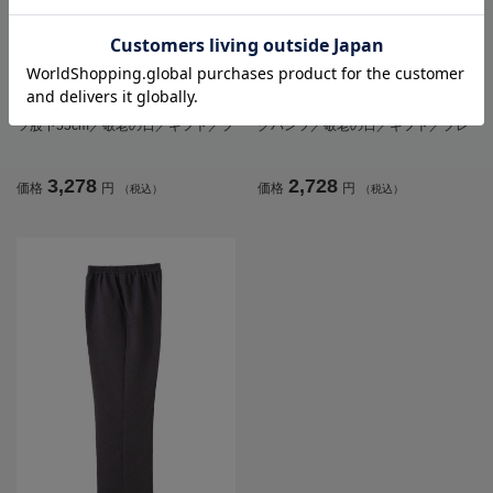
全3色
全2色
レディース裏起毛小格子フリーパン
レディースカットらくらくホッピン
ツ股下55cm／敬老の日／ギフト／プ
グパンツ／敬老の日／ギフト／プレ
レゼント【CF】
ゼント【CF】
3,278
2,728
価格
円
価格
円
（税込）
（税込）