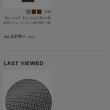
全3色
【あったか】【らくちん】柔らか裏
起毛ストレートパンツ股下60?／婦
人用／レディース／高齢者／シニア
／日本製／名前が書ける／名前記入
3,278
価格
円
（税込）
欄付／のびのび／おしゃれ／ギフト
／プレゼント【CF】
LAST VIEWED