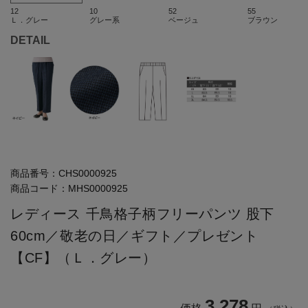
12
10
52
55
Ｌ．グレー
グレー系
ベージュ
ブラウン
DETAIL
商品番号：
CHS0000925
商品コード：
MHS0000925
レディース 千鳥格子柄フリーパンツ 股下
60cm／敬老の日／ギフト／プレゼント
【CF】（Ｌ．グレー）
3,278