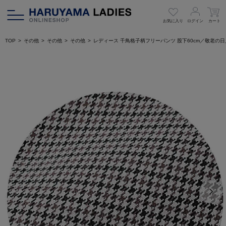
お気に入り
ログイン
カート
TOP
その他
その他
その他
レディース 千鳥格子柄フリーパンツ 股下60cm／敬老の