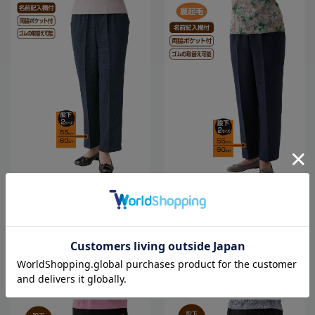
全5色
全3色
レディース千鳥格子柄フリーパンツ
レディース裏起毛小格子フリーパン
股下60cm／敬老の日／ギフト／プレ
ツ股下55cm／敬老の日／ギフト／プ
ゼント【CF】
レゼント【CF】
3,278
3,278
価格
円
価格
円
（税込）
（税込）