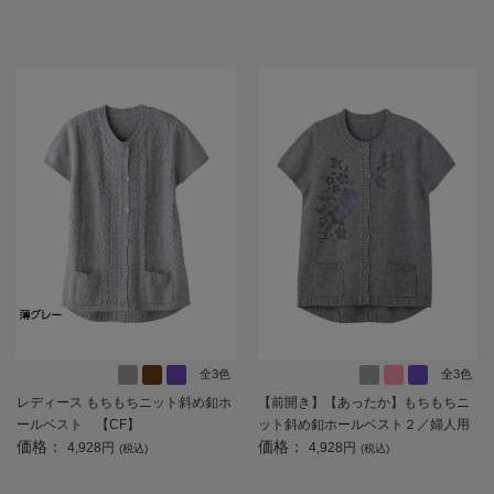
ト 【CF】
全3色
全3色
レディース もちもちニット斜め釦ホ
【前開き】【あったか】もちもちニ
ールベスト 【CF】
ット斜め釦ホールベスト２／婦人用
価格：
価格：
／レディース／秋冬／お出かけ／名
4,928円
4,928円
(税込)
(税込)
前記入欄付／ギフト／プレゼント
【CF】