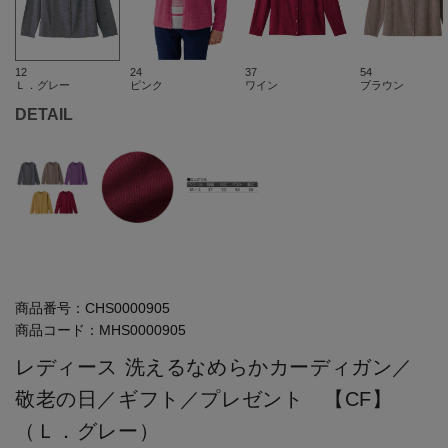
12
24
37
54
Ｌ．グレー
ピンク
ワイン
ブラウン
DETAIL
商品番号：
CHS0000905
商品コード：
MHS0000905
レディース 洗えるなめらかカーディガン／
敬老の日／ギフト／プレゼント 【CF】
（Ｌ．グレー）