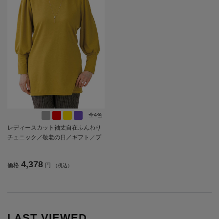
全4色
レディースカット袖丈自在ふんわり
チュニック／敬老の日／ギフト／プ
レゼント【CF】
4,378
価格
円
（税込）
LAST VIEWED