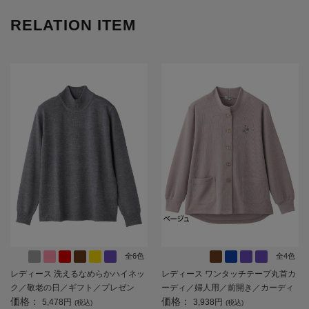
RELATION ITEM
全6色
全4色
レディース 洗えるなめらかハイネッ
レディース ワンタッチテープ丸首カ
ク／敬老の日／ギフト／プレゼン
ーディ／婦人用／前開き／カーディ
価格：
価格：
ト 【CF】
ガン／敬老の日／ギフト／プレゼン
5,478円
3,938円
(税込)
(税込)